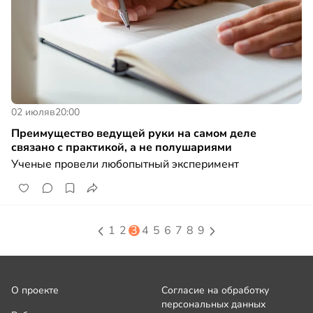
02 июля
в
20:00
Преимущество ведущей руки на самом деле
связано с практикой, а не полушариями
Ученые провели любопытный эксперимент
1
2
3
4
5
6
7
8
9
О проекте
Согласие на обработку
персональных данных