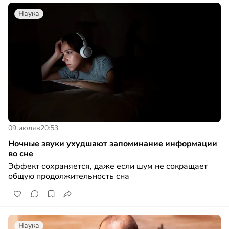
Наука
09 июля
в
20:53
Ночные звуки ухудшают запоминание информации
во сне
Эффект сохраняется, даже если шум не сокращает
общую продолжительность сна
Наука