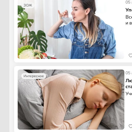
05 
ЗОЖ
Уп
Вс
и 
05 
Интересное
Лю
ст
Уч