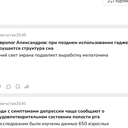
Подпи
августа
в
20:45
вролог Александров: при позднем использовании гадже
рушается структура сна
ний свет экрана подавляет выработку мелатонина
августа
в
20:41
ди с симптомами депрессии чаще сообщают о
удовлетворительном состоянии полости рта
исследовании были изучены данные 650 взрослых