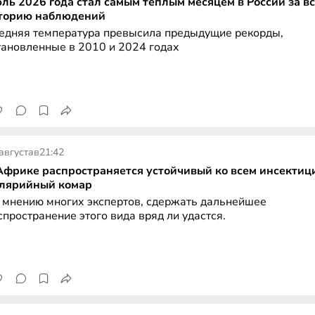
ль 2026 года стал самым теплым месяцем в России за в
торию наблюдений
едняя температура превысила предыдущие рекорды,
тановленные в 2010 и 2024 годах
августа
в
21:42
Африке распространяется устойчивый ко всем инсектиц
лярийный комар
 мнению многих экспертов, сдержать дальнейшее
спространение этого вида вряд ли удастся.