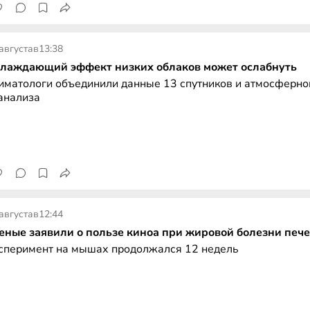
августа
в
13:38
лаждающий эффект низких облаков может ослабнуть
иматологи объединили данные 13 спутников и атмосферно
анализа
августа
в
12:44
еные заявили о пользе киноа при жировой болезни печ
сперимент на мышах продолжался 12 недель