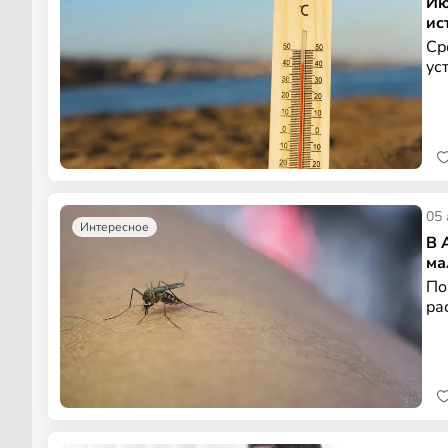
Ию
ис
Ср
ус
05 
Интересное
В 
ма
По
ра