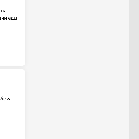
ть
ции еды
View