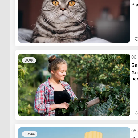
В 
06 
ЗОЖ
Бл
Ан
не
05 
Наука