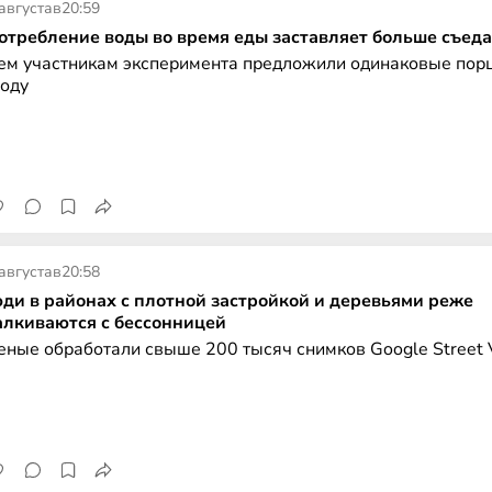
августа
в
20:59
отребление воды во время еды заставляет больше съеда
ем участникам эксперимента предложили одинаковые пор
воду
августа
в
20:58
ди в районах с плотной застройкой и деревьями реже
алкиваются с бессонницей
еные обработали свыше 200 тысяч снимков Google Street 