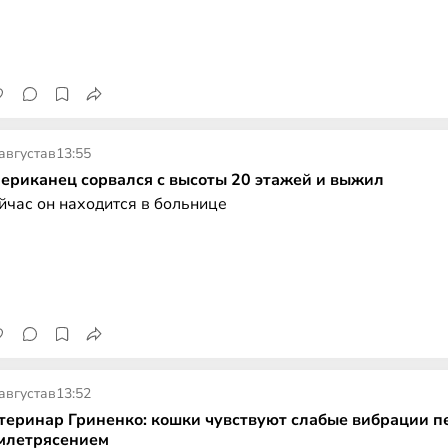
августа
в
13:55
ериканец сорвался с высоты 20 этажей и выжил
йчас он находится в больнице
августа
в
13:52
теринар Гриненко: кошки чувствуют слабые вибрации п
млетрясением