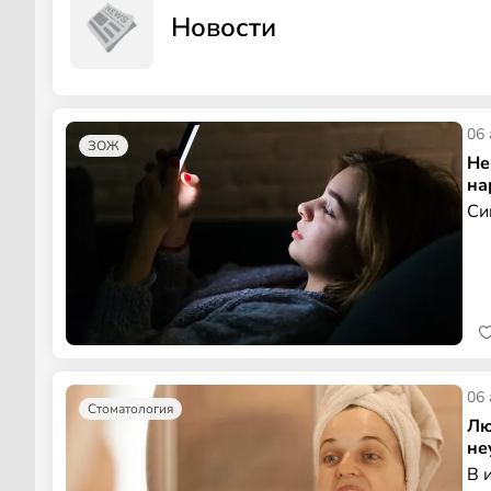
Новости
06 
ЗОЖ
Не
на
Си
06 
Стоматология
Лю
не
В 