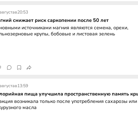
августа
в
20:53
гний снижает риск саркопении после 50 лет
новными источниками магния являются семена, орехи,
льнозерновые крупы, бобовые и листовая зелень
августа
в
13:59
лорийная пища улучшила пространственную память кр
акция возникала только после употребления сахарозы или
курузного масла