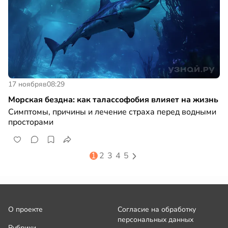
17 ноября
в
08:29
Морская бездна: как талассофобия влияет на жизнь
Симптомы, причины и лечение страха перед водными
просторами
1
2
3
4
5
О проекте
Согласие на обработку
персональных данных
Рубрики