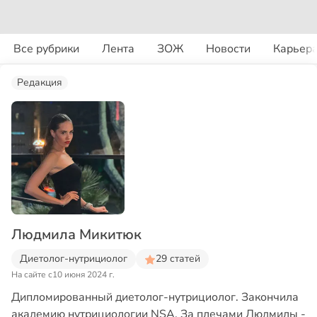
Все рубрики
Лента
ЗОЖ
Новости
Карьер
Редакция
Людмила Микитюк
Диетолог-нутрициолог
29 статей
На сайте с
10 июня 2024 г.
Дипломированный диетолог-нутрициолог. Закончила
академию нутрициологии NSA. За плечами Людмилы -