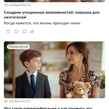
30 ноября
в
16:23
Синдром упущенных возможностей: ловушка для
мечтателей
Когда кажется, что жизнь проходит мимо
Психология
30 ноября
в
10:31
Что такое парентификация и как прожить эту