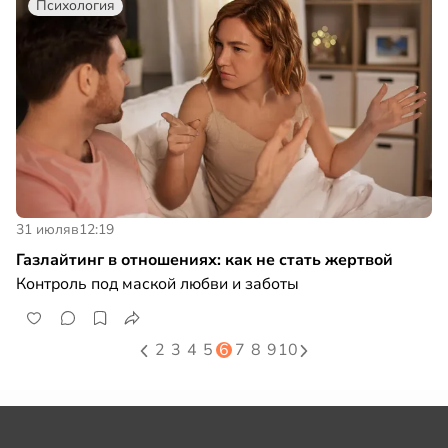
Психология
31 июля
в
12:19
Газлайтинг в отношениях: как не стать жертвой
Контроль под маской любви и заботы
2
3
4
5
6
7
8
9
10