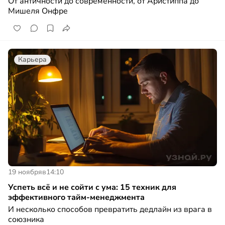
От античности до современности, от Аристиппа до
Мишеля Онфре
Карьера
19 ноября
в
14:10
Успеть всё и не сойти с ума: 15 техник для
эффективного тайм-менеджмента
И несколько способов превратить дедлайн из врага в
союзника