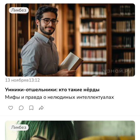
Ликбез
13 ноября
в
13:12
Умники-отшельники: кто такие нёрды
Мифы и правда о нелюдимых интеллектуалах
Ликбез