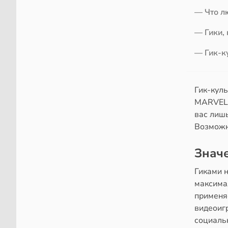
— Что л
— Гики,
— Гик-к
Гик-кул
MARVEL и
вас лиш
Возможно
Знач
Гиками 
максима
применяе
видеоиг
социальн