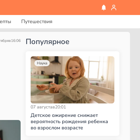
епты
Путешествия
Популярное
тября
в
16:06
Наука
07 августа
в
20:01
Детское ожирение снижает
вероятность рождения ребенка
во взрослом возрасте