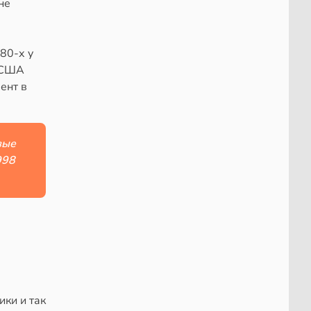
не
80-х у
в США
ент в
вые
998
ики и так