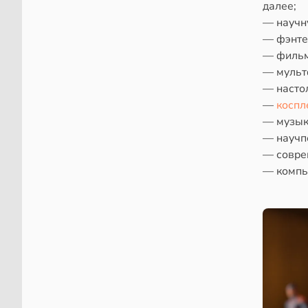
далее;
— научн
— фэнте
— фильм
— мульт
— насто
—
коспл
— музык
— научп
— совре
— компь