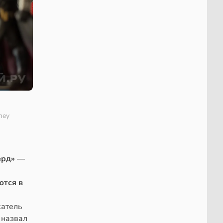
ney
ерд» —
ются в
сатель
 назвал