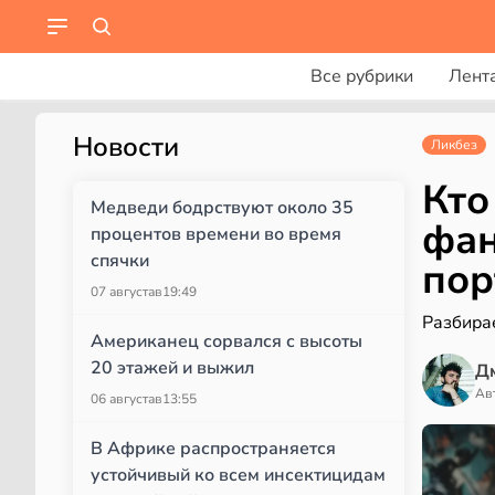
Все рубрики
Лент
Новости
Ликбез
Кто
Медведи бодрствуют около 35
фан
процентов времени во время
спячки
пор
07 августа
в
19:49
Разбира
Американец сорвался с высоты
20 этажей и выжил
Д
Ав
06 августа
в
13:55
В Африке распространяется
устойчивый ко всем инсектицидам