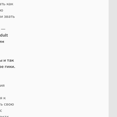
ать как
но
и звать
, —
dult
им
ы и так
е гики.
ния
я к
ть свою
с
емах.