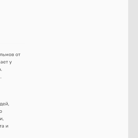
льмов от
ает у
.
.
дей,
о
и,
та и