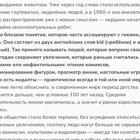
виданное животное. Уже через год слово стали использов
ние глуповатых, недалёких людей, а в 1960-х оно внезап
о распространение уже с новым смыслом — нердами начал
айно интеллектуальных ребят.
о близкое понятие, которое часто ассоциируют с гиками
 Оно состоит из двух английских слов kid («ребёнок) и a
лый). Так принято называть людей, которые вопреки сво
годам сохраняют увлечения, которые раньше считались
ими или инфантильными: чтение комиксов,
ионирование фигурок, просмотр аниме, настольные игр
То есть кидалты — практически всегда в той или иной мер
ние легко объяснить: в современном мире период детства
ается дольше, чем условные 100 лет назад. Средняя
ительность жизни увеличилась, а значит и рамки взросле
ись.
е общество стало более терпимо, без осуждения относитьс
азным увлечениям, поэтому люди могут больше не скрыва
 комиксам, мультикам и видеоиграм — иногда так хочется 
 погрузиться к вымышленный мир и забыть обо всех пробл