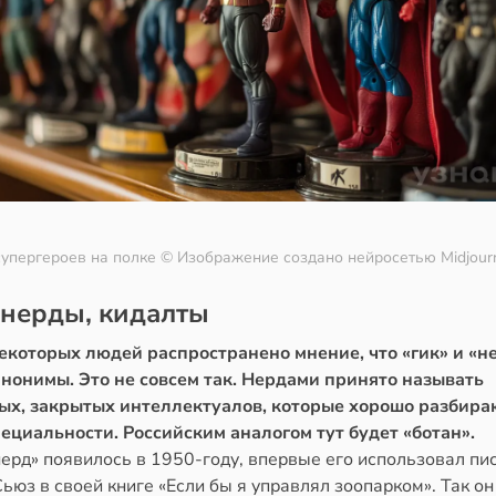
супергероев на полке
© Изображение создано нейросетью Midjour
 нерды, кидалты
екоторых людей распространено мнение, что «гик» и «н
инонимы. Это не совсем так. Нердами принято называть
ых, закрытых интеллектуалов, которые хорошо разбира
пециальности. Российским аналогом тут будет «ботан».
ерд» появилось в 1950-году, впервые его использовал пи
ьюз в своей книге «Если бы я управлял зоопарком». Так он