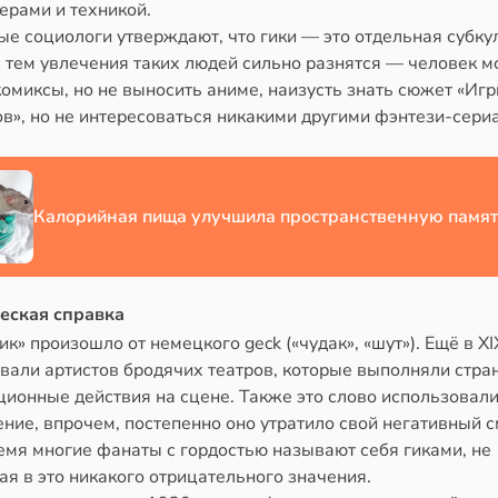
ерами и техникой.
е социологи утверждают, что гики — это отдельная субку
с тем увлечения таких людей сильно разнятся — человек 
омиксы, но не выносить аниме, наизусть знать сюжет «Иг
в», но не интересоваться никакими другими фэнтези-сери
Калорийная пища улучшила пространственную памят
еская справка
ик» произошло от немецкого geck («чудак», «шут»). Ещё в XI
вали артистов бродячих театров, которые выполняли стра
ионные действия на сцене. Также это слово использовали
ние, впрочем, постепенно оно утратило свой негативный с
емя многие фанаты с гордостью называют себя гиками, не
я в это никакого отрицательного значения.