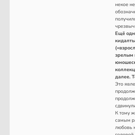
некое не
обозначе
получил
чрезвыч
Ещё одн
кидалты.
(«взрос
зрелым 
юношеск
коллекц
далее. 
Это явле
продолж
продолж
сдвинул
К тому ж
самым р
любовь к
головой