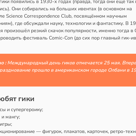
ики появились в 1930-х годах (правда, тогда они ещё так 
сь). Они собирались на больших ивентах (в основном на
ле Science Correspondence Club, посвящённом научным
иям), где обсуждали науку, технологии и фантастику. В 19
я произошёл резкий скачок популярности, именно тогда 
роводить фестиваль Comic-Con (до сих пор главный гик-ив
о :
Международный день гиков отмечается 25 мая. Впер
празднование прошло в американском городе Олбани в 1
юбят гики
сы и супергероику;
и мангу;
игры;
ционирование — фигурок, плакатов, карточек, ретро-техн