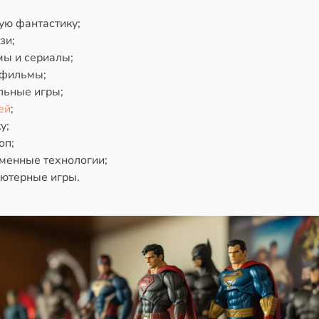
ую фантастику;
зи;
ы и сериалы;
фильмы;
льные игры;
ей
;
у;
оп;
менные технологии;
ютерные игры.