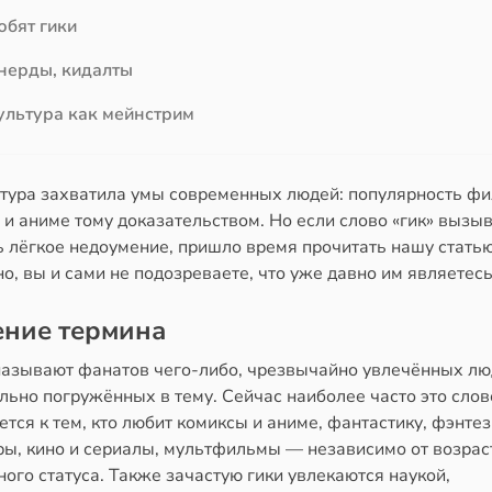
юбят гики
 нерды, кидалты
ультура как мейнстрим
ьтура захватила умы современных людей: популярность фи
 аниме тому доказательством. Но если слово «гик» вызыв
ь лёгкое недоумение, пришло время прочитать нашу статью
, вы и сами не подозреваете, что уже давно им являетесь
ение термина
называют фанатов чего-либо, чрезвычайно увлечённых лю
льно погружённых в тему. Сейчас наиболее часто это слов
тся к тем, кто любит комиксы и аниме, фантастику, фэнтез
ры, кино и сериалы, мультфильмы — независимо от возрас
ого статуса. Также зачастую гики увлекаются наукой,