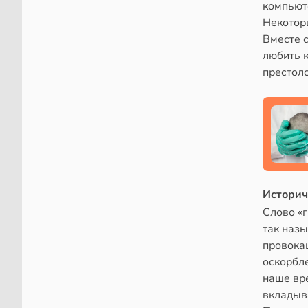
компьют
Некоторы
Вместе 
любить к
престоло
Историч
Слово «г
так назы
провокац
оскорбле
наше вр
вкладыва