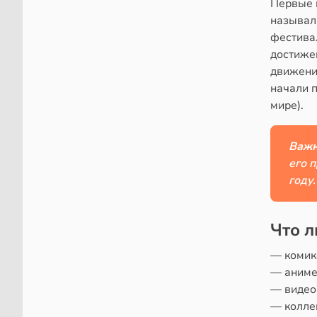
Первые г
называли
фестива
достижен
движени
начали п
мире).
Важн
его 
году.
Что л
— комик
— аниме 
— видео
— коллек