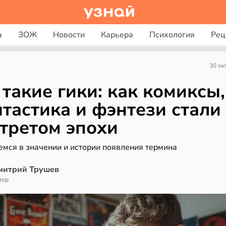
а
ЗОЖ
Новости
Карьера
Психология
Рец
30 ок
 такие гики: как комиксы,
тастика и фэнтези стали
третом эпохи
емся в значении и истории появления термина
митрий Трушев
тор