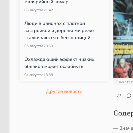
малярийный комар
05 августа
в
21:42
Люди в районах с плотной
застройкой и деревьями реже
сталкиваются с бессонницей
05 августа
в
20:58
Охлаждающий эффект низких
облаков может ослабнуть
04 августа
в
13:38
Парень-ги
Другие новости
Соде
— Значе