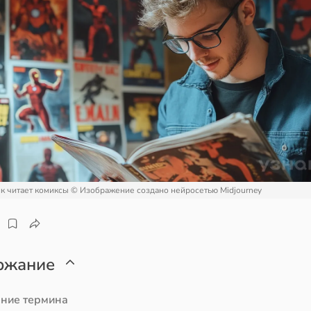
к читает комиксы
© Изображение создано нейросетью Midjourney
ржание
ние термина