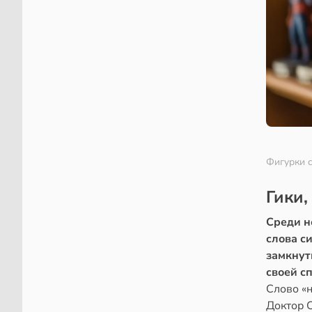
Фигурки 
Гики,
Среди н
слова с
замкнут
своей с
Слово «н
Доктор С