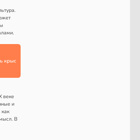
льтура.
может
ры
алами.
ь крыс
X веке
нные и
 как
мысл. В