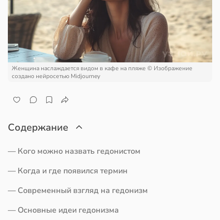
ра
отной
стройкой
и
ревьями
19:12
же
алкиваются
квенный
Женщина наслаждается видом в кафе на пляже
© Изображение
создано нейросетью Midjourney
ссонницей
шил
затели
в
20:58
ста
ти
колог
Содержание
дых
миссаров:
й
ибы
— Кого можно назвать гедонистом
жно
19:06
— Когда и где появился термин
бирать
— Современный взгляд на гедонизм
рзину
чев:
— Основные идеи гедонизма
панцы
в
19:27
ста