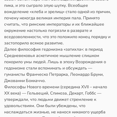
пика, и это сыграло злую шутку. Всеобщее
вожделение «хлеба и зрелищ» стало одной из причин,
почему некогда великая империя пала. Принято
считать, что римские императоры и их ближайшее
окружение настолько погрязли в разврате и
вседозволенности, что это положило конец порядку и
застопорило всякое развитие.
Далее философия гедонизма «затихла»: в период
Средневековья аскетичное мышление слишком
покорило умы людей. Лишь в эпоху Возрождения о
гедонизме стали вспоминать и обсуждать —
гуманисты Франческо Петрарка, Леонардо Бруни,
Джованни Боккаччо.
Философы Нового времени (середина XVII – начало
XX века) — Гельвеций, Спиноза, Декарт, Гоббс —
утверждали, что людьми движет стремление к
удовольствиям. Они были убеждены, что
наслаждаться жизнью, не нанося никакого ущерба