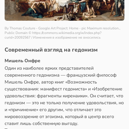
By Thomas Couture - Google Art Project: Home - pic Maximum resolution.,
Public Domain
© https://commons.wikimedia.org/w/index.php?
curid=20092567 / Изменения в изображение не вносились
Современный взгляд на гедонизм
Мишель Онфре
Один из наиболее ярких представителей
современного гедонизма — французский философ
Мишель Онфре, автор книг «Возможность
существования: манифест гедониста» и «Изобретение
удовольствия: фрагменты киренаики». Он считает, что
гедонизм — это не только получение удовольствия, но
и «причинение» его другим, что отличает это
мировоззрение от эгоизма, который в центр всего
ставит лишь собственную выгоду.