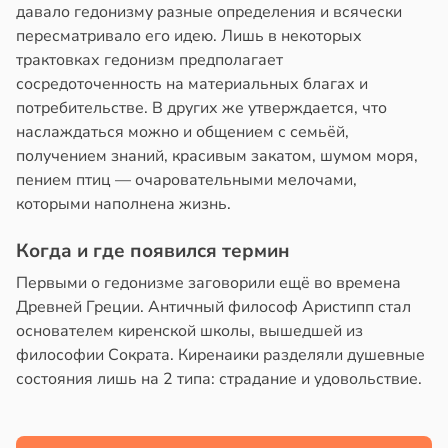
давало гедонизму разные определения и всячески
пересматривало его идею. Лишь в некоторых
е
трактовках гедонизм предполагает
и
сосредоточенность на материальных благах и
потребительстве. В других же утверждается, что
наслаждаться можно и общением с семьёй,
получением знаний, красивым закатом, шумом моря,
пением птиц — очаровательными мелочами,
которыми наполнена жизнь.
Когда и где появился термин
Первыми о гедонизме заговорили ещё во времена
Древней Греции. Античный философ Аристипп стал
основателем киренской школы, вышедшей из
философии Сократа. Киренаики разделяли душевные
состояния лишь на 2 типа: страдание и удовольствие.