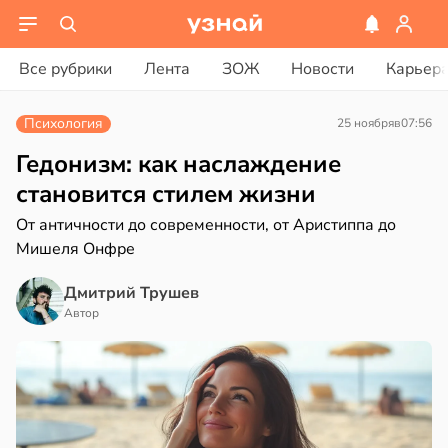
ости
вости
Все рубрики
Лента
ЗОЖ
Новости
Карьер
ая
рике
Психология
25 ноября
в
07:56
ает
спространяется
щение
тойчивый
Гедонизм: как наслаждение
ной
становится стилем жизни
ем
От античности до современности, от Аристиппа до
сектицидам
в
17:40
Мишеля Онфре
а
лярийный
мар
кринолог
Дмитрий Трушев
ро:
в
21:42
Автор
ста
ий
н
ди
гает
ролировать
йонах
ень