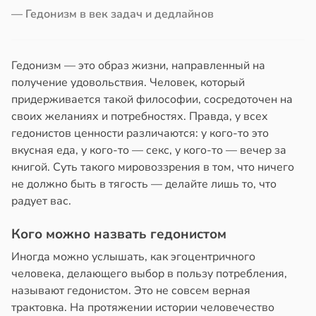
— Гедонизм в век задач и дедлайнов
цы
знь
лнительно
ужают
ря
Гедонизм — это образ жизни, направленный на
авы
получение удовольствия. Человек, который
рантирует
придерживается такой философии, сосредоточен на
оночник
лее
своих желаниях и потребностях. Правда, у всех
епкое
20:55
гедонистов ценности различаются: у кого-то это
оровье
вкусная еда, у кого-то — секс, у кого-то — вечер за
тия
в
17:21
книгой. Суть такого мировоззрения в том, что ничего
ста
гают
не должно быть в тягость — делайте лишь то, что
ьянам
циенты
радует вас.
ть
йствительно
ще
Кого можно назвать гедонистом
бирают
Иногда можно услышать, как эгоцентричного
и
ивлекательных
человека, делающего выбор в пользу потребления,
ихотерапевтов
20:37
называют гедонистом. Это не совсем верная
в
16:23
трактовка. На протяжении истории человечество
ста