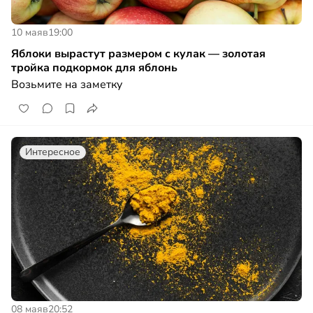
10 мая
в
19:00
Яблоки вырастут размером с кулак — золотая
тройка подкормок для яблонь
Возьмите на заметку
Интересное
08 мая
в
20:52