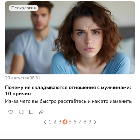
Психология
20 августа
в
08:31
Почему не складываются отношения с мужчинами:
10 причин
Из-за чего вы быстро расстаётесь и как это изменить
1
2
3
4
5
6
7
8
9