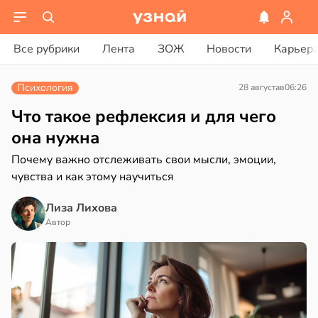
ости
вости
Все рубрики
Лента
ЗОЖ
Новости
Карьер
дведи
ике
дрствуют
Психология
28 августа
в
06:26
ространяется
оло
йчивый
Что такое рефлексия и для чего
оцентов
она нужна
емени
Почему важно отслеживать свои мысли, эмоции,
ктицидам
чувства и как этому научиться
рийный
емя
р
ячки
Лиза Лихова
в
21:42
в
19:49
Автор
а
ста
и
вролог
ександров:
нах
и
зднем