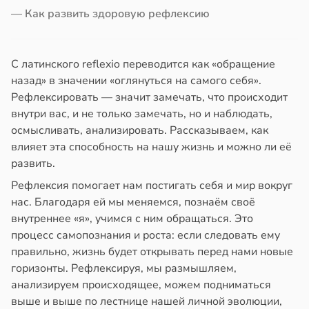
в
20:41
ста
— Как развить здоровую рефлексию
нь
ериканец
рвался
С латинского reflexio переводится как «обращение
назад» в значении «оглянуться на самого себя».
нтирует
соты
Рефлексировать — значит замечать, что происходит
е
внутри вас, и не только замечать, но и наблюдать,
кое
ажей
осмысливать, анализировать. Рассказываем, как
овье
влияет эта способность на нашу жизнь и можно ли её
жил
в
17:21
развить.
а
в
13:55
ста
Рефлексия помогает нам постигать себя и мир вокруг
енты
нас. Благодаря ей мы меняемся, познаём своё
твительно
теринар
внутреннее «я», учимся с ним обращаться. Это
иненко:
процесс самопознания и роста: если следовать ему
рают
шки
правильно, жизнь будет открывать перед нами новые
лекательных
вствуют
горизонты. Рефлексируя, мы размышляем,
отерапевтов
абые
анализируем происходящее, можем подниматься
брации
в
16:23
выше и выше по лестнице нашей личной эволюции,
а
ред