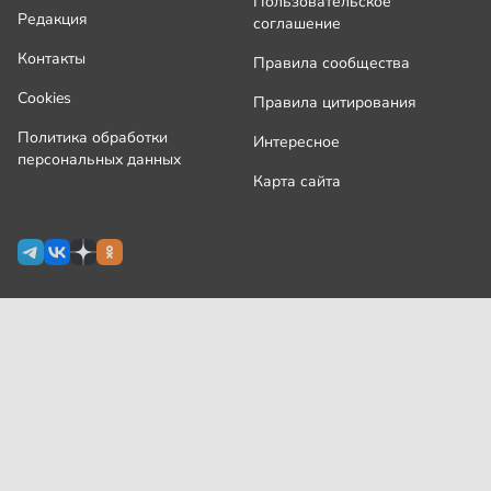
Пользовательское
Редакция
соглашение
Контакты
Правила сообщества
Cookies
Правила цитирования
Политика обработки
Интересное
персональных данных
Карта сайта
Сетевое издание Узнай.ру зарегистрировано
Роскомнадзором 09 июля 2024 г., свидетельство Эл № ФС77-
87644
На сайте применяются
рекомендательные технологии
(информационные технологии предоставления информации
на основе сбора, систематизации и анализа сведений,
относящихся к предпочтениям пользователей сети
«Интернет», находящихся на территории Российской