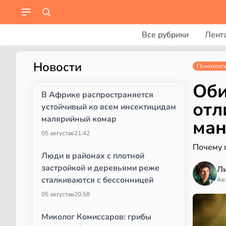
Все рубрики
Лент
Новости
Психолог
Оби
В Африке распространяется
отл
устойчивый ко всем инсектицидам
малярийный комар
ман
05 августа
в
21:42
Почему п
Люди в районах с плотной
застройкой и деревьями реже
Л
сталкиваются с бессонницей
Ав
05 августа
в
20:58
Миколог Комиссаров: грибы