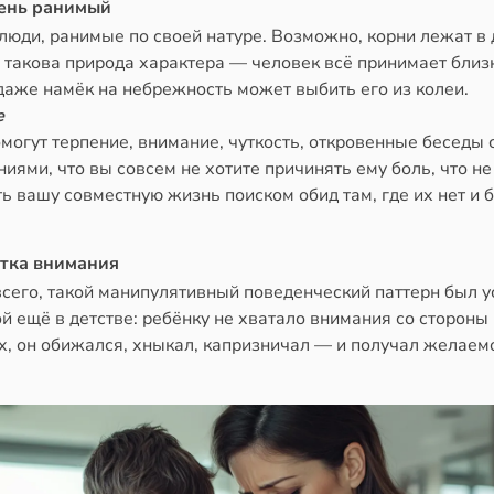
чень ранимый
юди, ранимые по своей натуре. Возможно, корни лежат в 
 такова природа характера — человек всё принимает близ
даже намёк на небрежность может выбить его из колеи.
е
могут терпение, внимание, чуткость, откровенные беседы 
иями, что вы совсем не хотите причинять ему боль, что не
ь вашу совместную жизнь поиском обид там, где их нет и 
атка внимания
всего, такой манипулятивный поведенческий паттерн был у
 ещё в детстве: ребёнку не хватало внимания со стороны
х, он обижался, хныкал, капризничал — и получал желаем