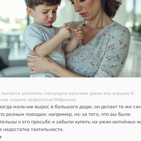
пытается успокоить плачущего мальчика давая ему игрушку
©
ние создано нейросетью Midjourney
когда мальчик вырос в большого дядю, он делает то же са
о разным поводам: например, из-за того, что вы были
тельны к его просьбе и забыли купить на ужин копчёных к
а недостатка тактильности.
е