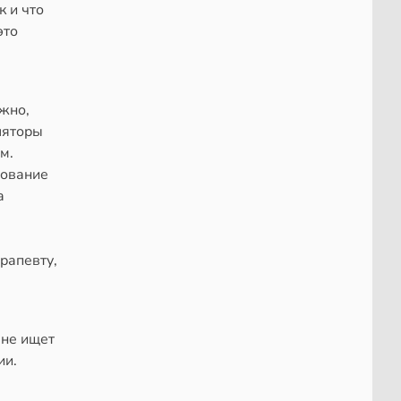
к и что
это
ожно,
ляторы
м.
рование
а
ерапевту,
 не ищет
ии.