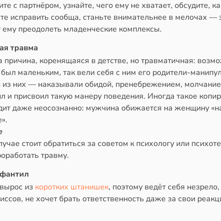
те с партнёром, узнайте, чего ему не хватает, обсудите, ка
те исправить сообща, станьте внимательнее в мелочах — 
 ему преодолеть младенческие комплексы.
кая травма
 причина, коренящаяся в детстве, но травматичная: возм
 был маленьким, так вели себя с ним его родители-манипу
н из них — наказывали обидой, пренебрежением, молчание
л и присвоил такую манеру поведения. Иногда такое копи
дит даже неосознанно: мужчина обижается на женщину «н
».
е
лучае стоит обратиться за советом к психологу или психот
оработать травму.
нфантил
 вырос из
коротких штанишек
, поэтому ведёт себя незрело,
ссов, не хочет брать ответственность даже за свои реакц