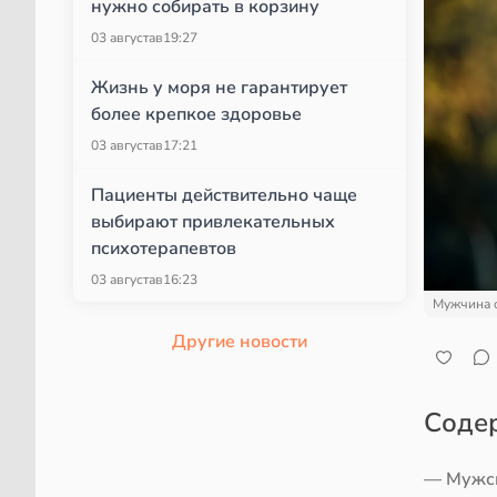
нужно собирать в корзину
03 августа
в
19:27
Жизнь у моря не гарантирует
более крепкое здоровье
03 августа
в
17:21
Пациенты действительно чаще
выбирают привлекательных
психотерапевтов
03 августа
в
16:23
Мужчина 
Другие новости
Соде
— Мужск