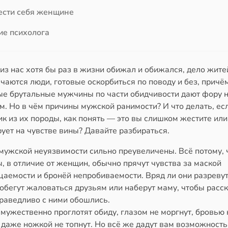
ести себя женщине
е психолога
з нас хотя бы раз в жизни обижал и обижался, дело жите
чаются люди, готовые оскорбиться по поводу и без, причё
ые брутальные мужчины по части обидчивости дают фору
. Но в чём причины мужской ранимости? И что делать, ес
к из их породы, как понять — это вы слишком жестите или
ует на чувстве вины? Давайте разбираться.
мужской неуязвимости сильно преувеличены. Всё потому, 
 в отличие от женщин, обычно прячут чувства за маской
аемости и бронёй непробиваемости. Вряд ли они разревут
обегут жаловаться друзьям или наберут маму, чтобы расск
праведливо с ними обошлись.
 мужественно проглотят обиду, глазом не моргнут, бровью 
 даже ножкой не топнут. Но всё же дадут вам возможность