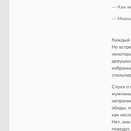
— Как в
— Мнени
Каждый и
Но встре
некотор
девушкам
избранни
спекулир
Слухи о 
мужчины,
непрониц
обиды, п
как нес
Нет, они
поведут,