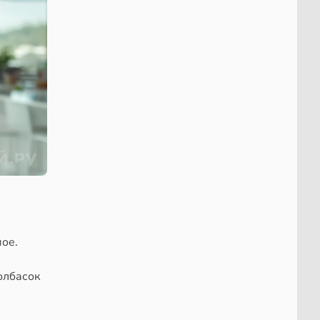
мое.
олбасок