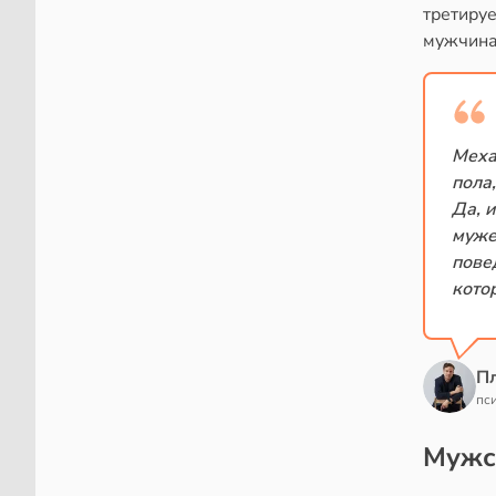
третируе
мужчина 
Меха
пола
Да, 
муже
пове
кото
П
пс
Мужс