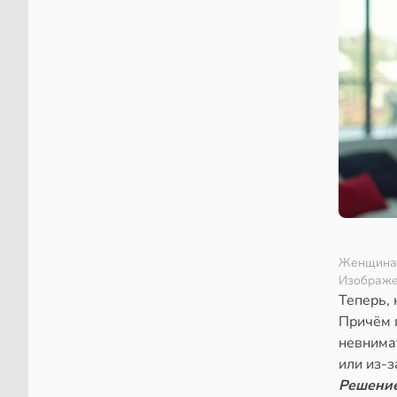
Женщина 
Изображе
Теперь, 
Причём п
невнима
или из-з
Решени