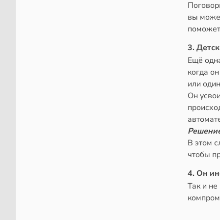
Поговори
вы може
поможет
3. Детс
Ещё одна
когда он
или оди
Он усвои
происхо
автомате
Решени
В этом с
чтобы пр
4. Он и
Так и не
компроми