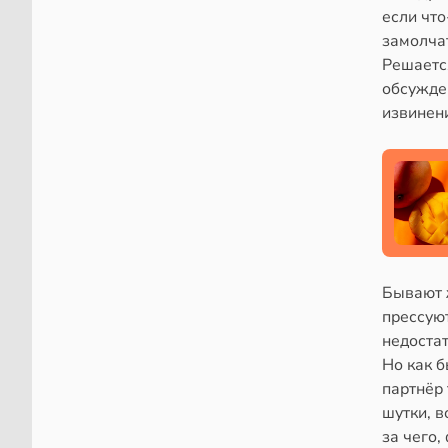
если что
замолчат
Решаетс
обсужде
извинен
Бывают 
прессуют
недостат
Но как б
партнёр 
шутки, 
за чего,