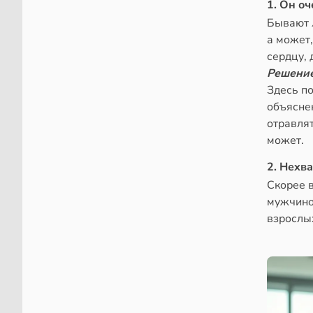
1. Он о
Бывают л
а может,
сердцу, 
Решени
Здесь по
объяснен
отравлят
может.
2. Нехв
Скорее 
мужчиной
взрослы