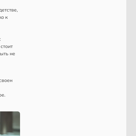
детстве,
ко к
с
 стоит
быть не
своен
ое.