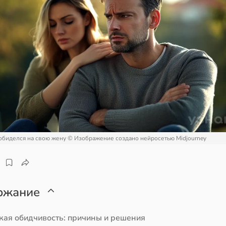
обиделся на свою жену
© Изображение создано нейросетью Midjourney
ржание
ая обидчивость: причины и решения