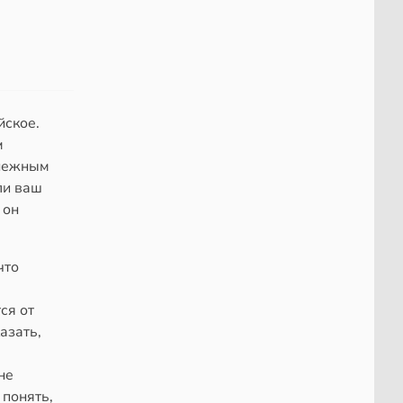
йское.
м
 нежным
ли ваш
 он
что
ся от
азать,
не
 понять,