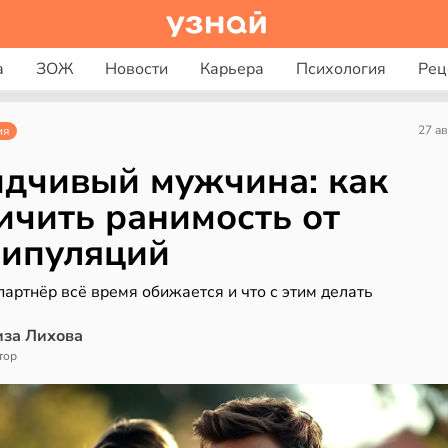
а
ЗОЖ
Новости
Карьера
Психология
Рец
27 ав
ия
дчивый мужчина: как
ичить ранимость от
ипуляций
артнёр всё время обижается и что с этим делать
иза Лихова
тор