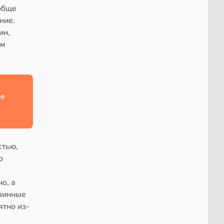
ообще
ние.
ин,
им
ше
стью,
о
о, а
евинные
ятно из-