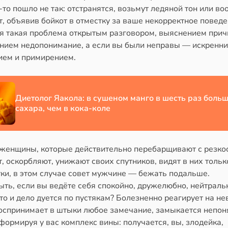
-то пошло не так: отстранятся, возьмут ледяной тон или в
, объявив бойкот в отместку за ваше некорректное поведе
я такая проблема открытым разговором, выяснением прич
нием недопонимание, а если вы были неправы — искренн
ием и примирением.
Диетолог Яакола: в сушеном манго в шесть раз боль
сахара, чем в кока-коле
женщины, которые действительно перебарщивают с резко
, оскорбляют, унижают своих спутников, видят в них тольк
ки, в этом случае совет мужчине — бежать подальше.
ыть, если вы ведёте себя спокойно, дружелюбно, нейтральн
то и дело дуется по пустякам? Болезненно реагирует на н
воспринимает в штыки любое замечание, замыкается непон
 формируя у вас комплекс вины: получается, вы, злодейка,