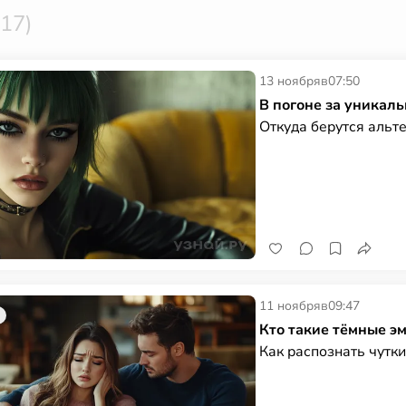
117)
13 ноября
в
07:50
В погоне за уникаль
Откуда берутся альт
11 ноября
в
09:47
Кто такие тёмные э
Как распознать чутк