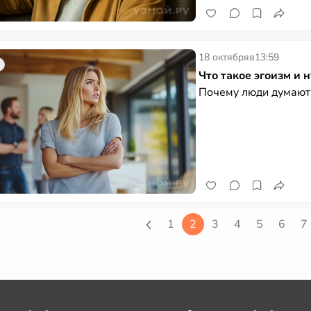
18 октября
в
13:59
Что такое эгоизм и 
Почему люди думают 
1
2
3
4
5
6
7