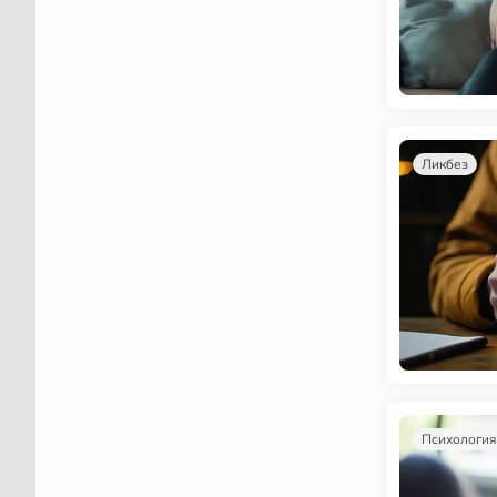
Ликбез
Психология