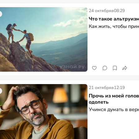
24 октября
в
08:29
Что такое альтруиз
Как жить, чтобы прин
21 октября
в
12:19
Прочь из моей голов
одолеть
Учимся думать в вер