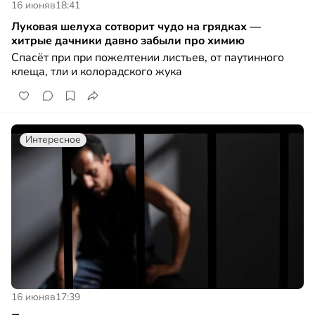
16 июня
в
18:41
Луковая шелуха сотворит чудо на грядках —
хитрые дачники давно забыли про химию
Спасёт при при пожелтении листьев, от паутинного
клеща, тли и колорадского жука
Интересное
16 июня
в
17:39