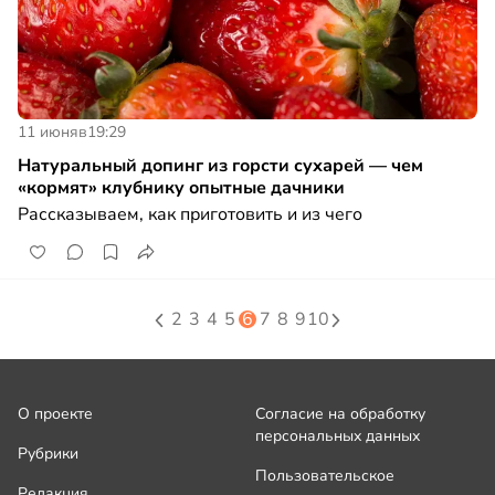
11 июня
в
19:29
Натуральный допинг из горсти сухарей — чем
«кормят» клубнику опытные дачники
Рассказываем, как приготовить и из чего
2
3
4
5
6
7
8
9
10
О проекте
Согласие на обработку
персональных данных
Рубрики
Пользовательское
Редакция