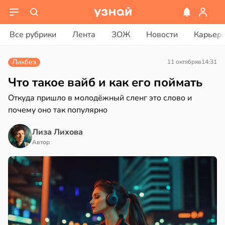
ости
вости
Все рубрики
Лента
ЗОЖ
Новости
Карьер
енты
ериканец
твительно
рвался
Ликбез
11 октября
в
14:31
рают
соты
Что такое вайб и как его поймать
лекательных
Откуда пришло в молодёжный сленг это слово и
отерапевтов
ажей
почему оно так популярно
в
16:23
а
жил
Лиза Лихова
ая
Автор
в
13:55
ста
ает
щение
рике
ной
спространяется
тойчивый
в
17:40