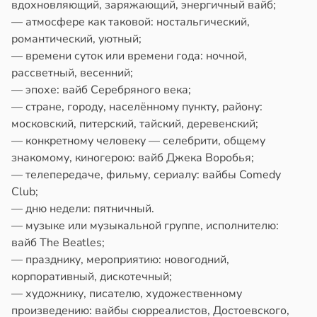
вдохновляющий, заряжающий, энергичный вайб;
— атмосфере как таковой: ностальгический,
романтический, уютный;
— времени суток или времени года: ночной,
рассветный, весенний;
— эпохе: вайб Серебряного века;
— стране, городу, населённому пункту, району:
московский, питерский, тайский, деревенский;
— конкретному человеку — селебрити, общему
знакомому, киногерою: вайб Джека Воробья;
— телепередаче, фильму, сериалу: вайбы Comedy
Club;
— дню недели: пятничный.
— музыке или музыкальной группе, исполнителю:
вайб The Beatles;
— празднику, мероприятию: новогодний,
корпоративный, дискотечный;
— художнику, писателю, художественному
произведению: вайбы сюрреалистов, Достоевского,