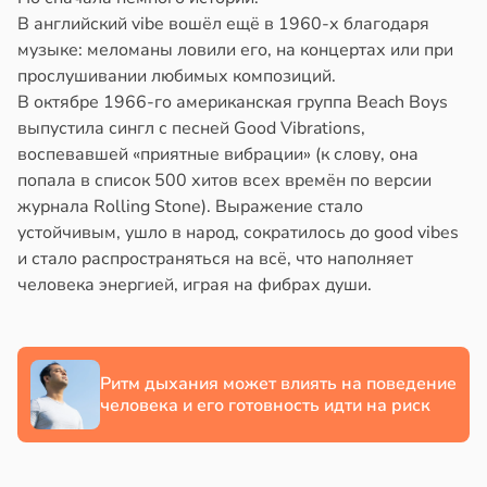
В английский vibe вошёл ещё в 1960-х благодаря
в
17:21
ста
музыке: меломаны ловили его, на концертах или при
прослушивании любимых композиций.
е
В октябре 1966-го американская группа Beach Boys
и
выпустила сингл с песней Good Vibrations,
воспевавшей «приятные вибрации» (к слову, она
попала в список 500 хитов всех времён по версии
журнала Rolling Stone). Выражение стало
устойчивым, ушло в народ, сократилось до good vibes
и стало распространяться на всё, что наполняет
человека энергией, играя на фибрах души.
Ритм дыхания может влиять на поведение
человека и его готовность идти на риск