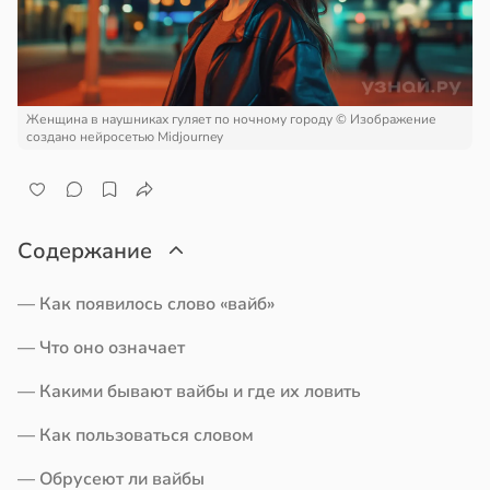
а
ем
сектицидам
родная
лярийный
ь
мар
щает
й
Женщина в наушниках гуляет по ночному городу
© Изображение
в
21:42
ста
создано нейросетью Midjourney
ы
ди
ргии
йонах
Содержание
20:34
отной
стройкой
— Как появилось слово «вайб»
к
— Что оно означает
ревьями
же
— Какими бывают вайбы и где их ловить
алкиваются
— Как пользоваться словом
али
ссонницей
— Обрусеют ли вайбы