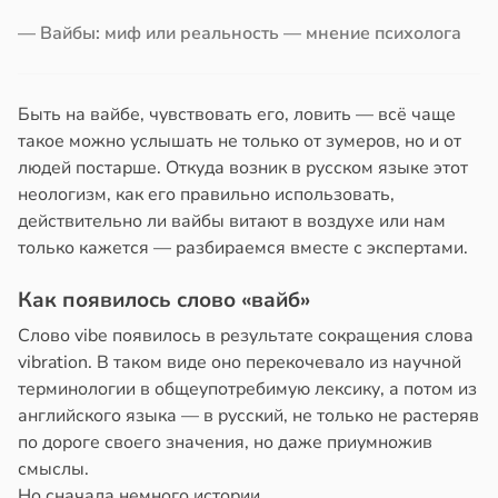
ением
в
20:58
ста
а
— Вайбы: миф или реальность — мнение психолога
колог
ни
миссаров:
ибы
Быть на вайбе, чувствовать его, ловить — всё чаще
19:31
жно
такое можно услышать не только от зумеров, но и от
бирать
людей постарше. Откуда возник в русском языке этот
ая
неологизм, как его правильно использовать,
а
рзину
действительно ли вайбы витают в воздухе или нам
а
только кажется — разбираемся вместе с экспертами.
иваться
в
19:27
ста
рее
Как появилось слово «вайб»
ной
знь
Слово vibe появилось в результате сокращения слова
едние
ря
vibration. В таком виде оно перекочевало из научной
терминологии в общеупотребимую лексику, а потом из
рантирует
английского языка — в русский, не только не растеряв
лее
по дороге своего значения, но даже приумножив
19:25
епкое
смыслы.
оровье
Но сначала немного истории.