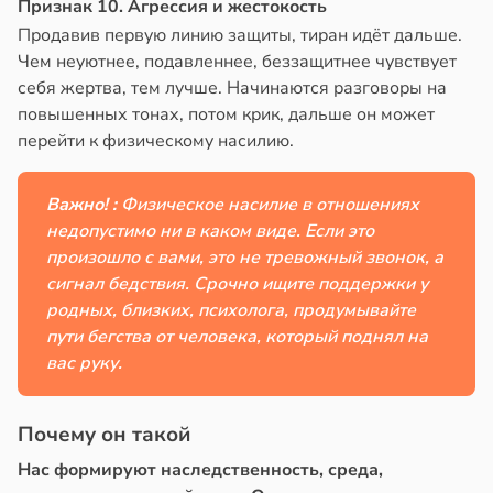
Признак 10. Агрессия и жестокость
Продавив первую линию защиты, тиран идёт дальше.
Чем неуютнее, подавленнее, беззащитнее чувствует
себя жертва, тем лучше. Начинаются разговоры на
повышенных тонах, потом крик, дальше он может
перейти к физическому насилию.
Важно! :
Физическое насилие в отношениях
недопустимо ни в каком виде. Если это
произошло с вами, это не тревожный звонок, а
сигнал бедствия. Срочно ищите поддержки у
родных, близких, психолога, продумывайте
пути бегства от человека, который поднял на
вас руку.
Почему он такой
Нас формируют наследственность, среда,