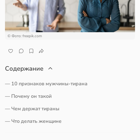
а
ем
сектицидам
вор
лярийный
бра
мар
новил
итие
в
21:42
© Фото: freepik.com
ста
еса
ди
й
йонах
Содержание
19:20
отной
оянная
— 10 признаков мужчины-тирана
стройкой
— Почему он такой
ревьями
кому
— Чем держат тираны
же
т
алкиваются
ывать
— Что делать женщине
ссонницей
ром