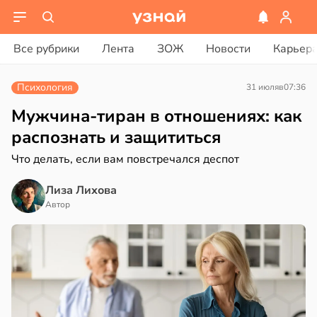
ости
вости
Все рубрики
Лента
ЗОЖ
Новости
Карьер
енты
ериканец
твительно
рвался
Психология
31 июля
в
07:36
рают
соты
Мужчина-тиран в отношениях: как
лекательных
распознать и защититься
отерапевтов
ажей
Что делать, если вам повстречался деспот
в
16:23
а
жил
Лиза Лихова
ая
в
13:55
Автор
ста
ает
щение
рике
ной
спространяется
тойчивый
в
17:40