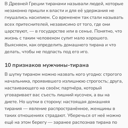
кистозных
в
20:58
В Древней Греции тиранами называли людей, которые
ста
иков
незаконно пришли к власти и для её удержания не
колог
гнушались насилием. Со временем так стали называть
19:13
миссаров:
всех притеснителей, независимо от того, где они
ибы
кринолог
царствуют, — в государстве или в семье. Понятно, что
жно
ро:
жизнь с таким человеком сулит мало хорошего.
бирать
ий
Выясняем, как определить домашнего тирана и что
н
делать, чтобы не подпасть под его иго.
рзину
гает
10 признаков мужчины-тирана
ролировать
в
19:27
ста
ень
В шутку тираном можно назвать кого угодно: строгого
ра
знь
начальника, проявившего излишнюю строгость; друга,
настаивающего на своём; партнёра, который
и
ря
уговаривает вас съесть лишний кусочек, а вы на
диете. Но шутки в сторону: настоящая домашняя
19:12
рантирует
тирания — явление распространённое, женщины в
лее
таких отношениях страдают. Уберечься от неё можно
епкое
ещё на этом берегу — заранее распознав тирана по
оровье