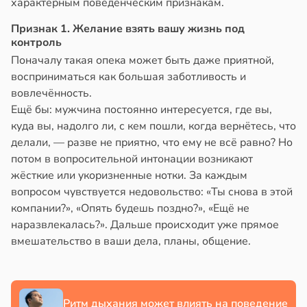
характерным поведенческим признакам.
в
17:21
Признак 1. Желание взять вашу жизнь под
ста
контроль
Поначалу такая опека может быть даже приятной,
е
восприниматься как большая заботливость и
и
вовлечённость.
Ещё бы: мужчина постоянно интересуется, где вы,
куда вы, надолго ли, с кем пошли, когда вернётесь, что
делали, — разве не приятно, что ему не всё равно? Но
потом в вопросительной интонации возникают
жёсткие или укоризненные нотки. За каждым
вопросом чувствуется недовольство: «Ты снова в этой
компании?», «Опять будешь поздно?», «Ещё не
наразвлекалась?». Дальше происходит уже прямое
вмешательство в ваши дела, планы, общение.
Ритм дыхания может влиять на поведение