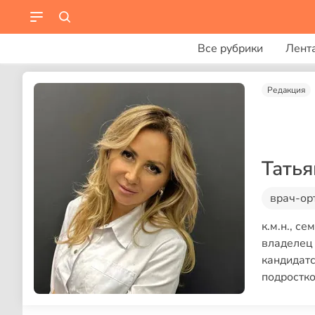
Все рубрики
Лент
Редакция
Тать
врач-ор
к.м.н., с
владелец 
кандидатс
подростко