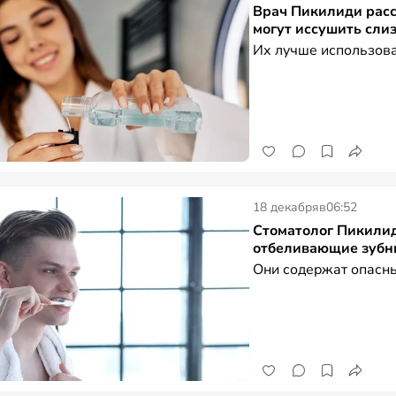
Врач Пикилиди расс
могут иссушить сли
Их лучше использова
18 декабря
в
06:52
Стоматолог Пикилид
отбеливающие зубн
Они содержат опасны