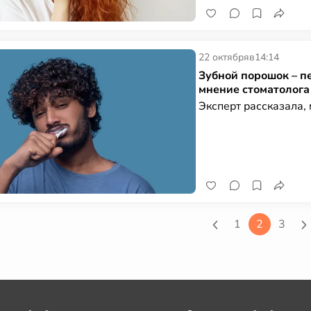
22 октября
в
14:14
Зубной порошок – п
мнение стоматолог
Эксперт рассказала,
1
2
3