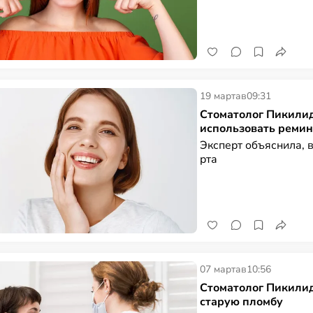
19 марта
в
09:31
Стоматолог Пикилид
использовать реми
Эксперт объяснила, в
рта
07 марта
в
10:56
Стоматолог Пикилид
старую пломбу