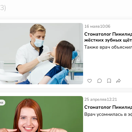
3)
16 мая
в
10:06
Стоматолог Пикилид
жёстких зубных щёт
Также врач объяснила
25 апреля
в
12:21
ия
Стоматолог Пикилид
Врач усомнилась в э