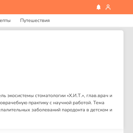
епты
Путешествия
ль экосистемы стоматологии «Х.И.Т.», глав.врач и
врачебную практику с научной работой. Тема
спалительных заболеваний пародонта в детском и