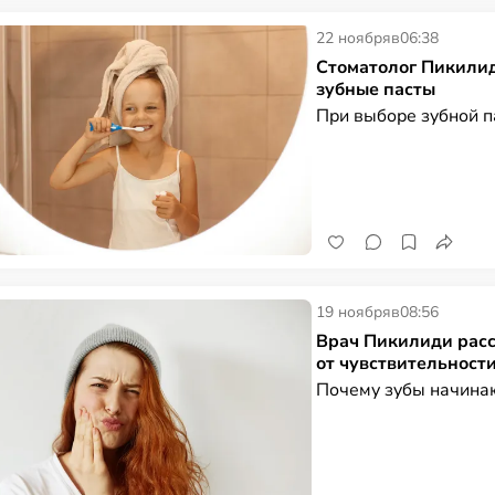
22 ноября
в
06:38
Стоматолог Пикилид
зубные пасты
При выборе зубной п
19 ноября
в
08:56
Врач Пикилиди расс
от чувствительности
Почему зубы начинаю