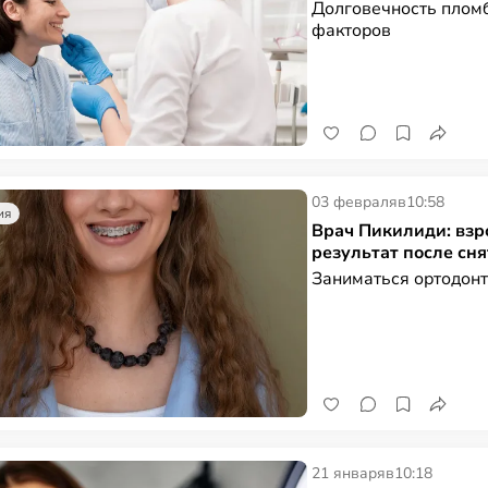
Долговечность пломб
факторов
03 февраля
в
10:58
ия
Врач Пикилиди: вз
результат после сня
Заниматься ортодонт
21 января
в
10:18