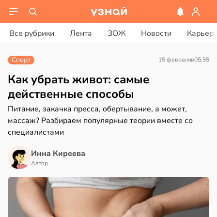
ости
вости
Все рубрики
Лента
ЗОЖ
Новости
Карьер
лог
дведи
ссаров:
дрствуют
Спорт
15 февраля
в
05:55
ы
оло
но
Как убрать живот: самые
рать
оцентов
действенные способы
емени
Питание, закачка пресса, обертывание, а может,
ину
массаж? Разбираем популярные теории вместе со
емя
в
19:27
специалистами
а
ячки
нь
в
19:49
Инна Киреева
ста
Автор
ериканец
рвался
нтирует
е
соты