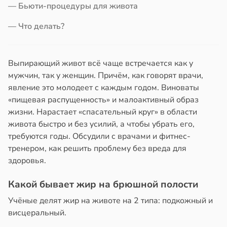
— Бьюти-процедуры для живота
в
17:40
а
йонах
— Что делать?
щи
отной
стройкой
ты
Выпирающий живот всё чаще встречается как у
ают
ревьями
мужчин, так у женщин. Причём, как говорят врачи,
же
явление это молодеет с каждым годом. Виноваты
зней
алкиваются
«пищевая распущенность» и малоактивный образ
ца
жизни. Нарастает «спасательный круг» в области
ссонницей
живота быстро и без усилий, а чтобы убрать его,
дов
требуются годы. Обсудили с врачами и фитнес-
в
20:58
ста
20:54
тренером, как решить проблему без вреда для
здоровья.
лаждающий
фект
Какой бывает жир на брюшной полости
зких
Учёные делят жир на животе на 2 типа: подкожный и
лаков
висцеральный.
жет
лабнуть