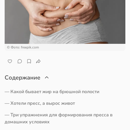
кое
овье
ажей
в
17:21
а
жил
енты
в
13:55
ста
твительно
© Фото: freepik.com
рают
рике
лекательных
спространяется
отерапевтов
тойчивый
Содержание
в
16:23
а
ем
сектицидам
ая
— Какой бывает жир на брюшной полости
лярийный
мар
— Хотели пресс, а вырос живот
ает
щение
в
21:42
ста
— Три упражнения для формирования пресса в
ной
домашних условиях
ди