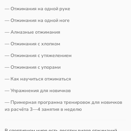
ды
в
17:40
а
— Отжимания на одной руке
емя
ний
— Отжимания на одной ноге
ы
ставляет
одит
— Алмазные отжимания
льше
едать
— Отжимания с хлопком
ньшению
ины
в
20:59
— Отжимания с утяжелением
ста
вного
ди
— Отжимания с упорами
а
— Как научиться отжиматься
йонах
в
16:47
а
— Упражнения для новичков
отной
стройкой
— Примерная программа тренировок для новичков
из расчёта 3—4 занятия в неделю
ревьями
же
алкиваются
В спортивном мире есть десятки видов отжиманий,