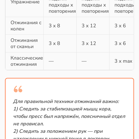
Упражнение
подходы х
подходы х
подходы х
повторения
повторения
повторен
Отжимания с
3 х 8
3 х 12
3 х 6
колен
Отжимания
3 х 8
3 х 12
3 х 6
от скамьи
Классические
—
—
3 х max
отжимания
Для правильной техники отжиманий важно:
1) Следить за стабилизацией мышц кора,
чтобы пресс был напряжён, поясничный отдел
не провисал.
2) Следить за положением рук — при
нахождении в нижней точке в локтевом