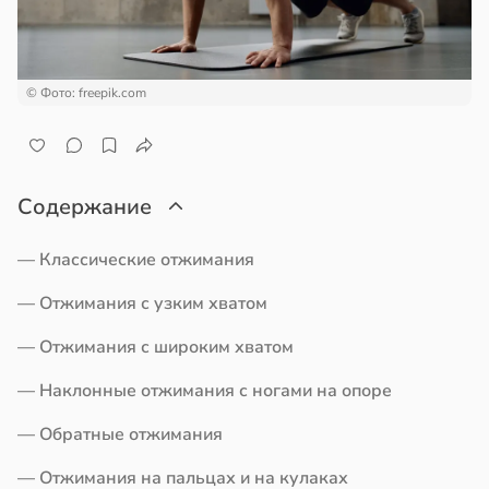
кое
овье
ажей
в
17:21
а
жил
© Фото: freepik.com
енты
в
13:55
ста
твительно
рают
рике
Содержание
лекательных
спространяется
отерапевтов
тойчивый
— Классические отжимания
в
16:23
а
ем
— Отжимания с узким хватом
сектицидам
ая
— Отжимания с широким хватом
лярийный
мар
ает
— Наклонные отжимания с ногами на опоре
щение
в
21:42
ста
— Обратные отжимания
ной
отребление
— Отжимания на пальцах и на кулаках