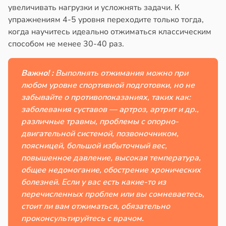
увеличивать нагрузки и усложнять задачи. К
упражнениям 4-5 уровня переходите только тогда,
когда научитесь идеально отжиматься классическим
способом не менее 30-40 раз.
Важно! :
Выполнять отжимания можно при
любом уровне спортивной подготовки, но не
забывайте о противопоказаниях, таких как:
заболевания суставов — артроз, артрит и др.,
различные травмы, проблемы с опорно-
двигательной системой, позвоночником,
поясницей, большой избыточный вес,
повышенное давление, высокая температура,
общее недомогание, обострение хронических
болезней. Если у вас есть какие-то из
перечисленных проблем или вы сомневаетесь,
стоит ли вам отжиматься, обязательно
проконсультируйтесь с врачом.