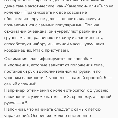
даже такие экзотические, как «Хамелеон» или «Тигр на
ссонницей
коленях». Практиковать их все совсем не
обязательно, другое дело — освоить классику и
в
20:58
ста
познакомиться с самыми популярными. Польза
отжиманий очевидна: они укрепляют различные
е
группы мышц, развивают их силу и эластичность,
и
способствуют набору мышечной массы, улучшают
координацию. Итак, приступаем.
Отжимания классифицируются по способам
выполнения, которые зависят от положения тела,
постановки рук и дополнительной нагрузки, и по
уровням сложности: 1 уровень — самый простой, 5 —
самый сложный.
Например, отжимания с колен относятся к 1 уровню
сложности, с узким хватом — к 3, среднему, а с одной
рукой — к 5.
Напомним, что начинать следует с самых лёгких
упражнений. Освоив их, можно постепенно