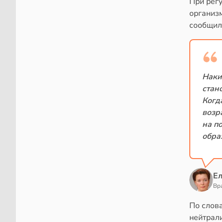
При регу
организм
сообщила
Наки
стан
Когд
возр
на п
обра
Е
Вр
По слов
нейтрали