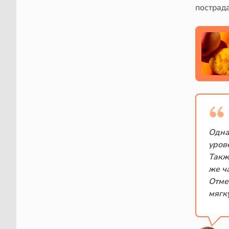
пострада
Одна
уров
Такж
же ч
Отме
мягк