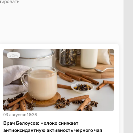
тировать
ЗОЖ
03 августа
в
16:36
Врач Белоусов: молоко снижает
антиоксидантную активность черного чая