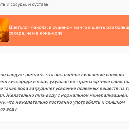
ть и сосуды, и суставы.
Диетолог Яакола: в сушеном манго в шесть раз боль
сахара, чем в кока-коле
ко следует помнить, что постоянное кипячение снижает
ень кислорода в воде, ухудшая её «транспортные свойства
е такая вода затрудняет усвоение полезных веществ из т
ая. Желательно пить воду с нормальной минерализацией.
чу, что нежелательно постоянно употреблять и слишком
ую воду.