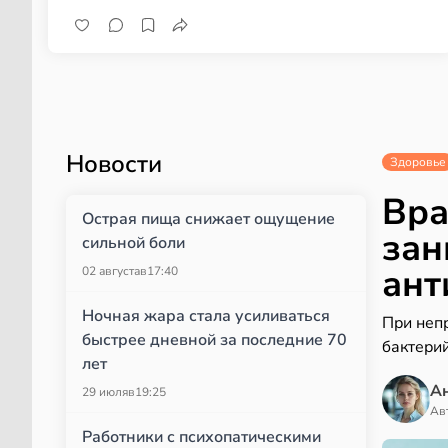
Новости
Здоровье
Вра
Острая пища снижает ощущение
зан
сильной боли
ант
02 августа
в
17:40
Ночная жара стала усиливаться
При неп
быстрее дневной за последние 70
бактери
лет
А
29 июля
в
19:25
Ав
Работники с психопатическими