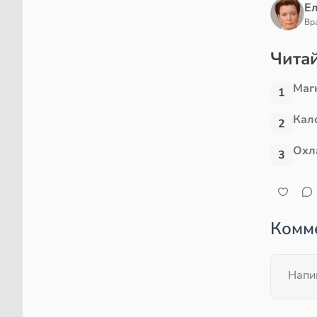
Е
Вр
Читай
Маг
1
Кал
2
Охл
3
Комм