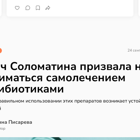
24 сен
ч Соломатина призвала 
иматься самолечением
ибиотиками
равильном использовании этих препаратов возникает усто
й
нна Писарева
тор