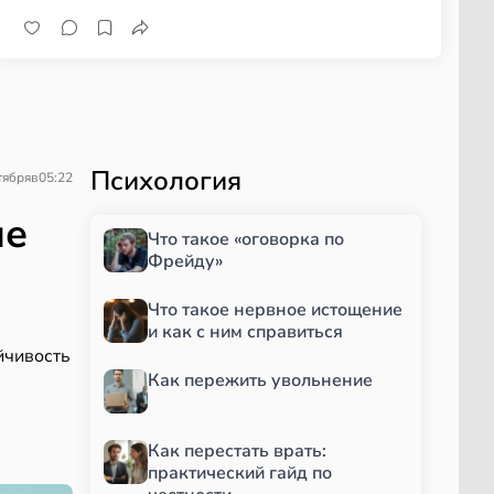
Психология
тября
в
05:22
не
Что такое «оговорка по
Фрейду»
Что такое нервное истощение
и как с ним справиться
йчивость
Как пережить увольнение
Как перестать врать:
практический гайд по