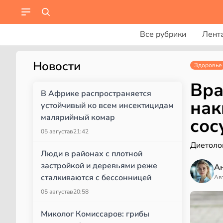
Все рубрики
Лент
Новости
Здоровье
Вра
В Африке распространяется
нак
устойчивый ко всем инсектицидам
малярийный комар
сос
05 августа
в
21:42
Диетоло
Люди в районах с плотной
застройкой и деревьями реже
А
сталкиваются с бессонницей
Ав
05 августа
в
20:58
Миколог Комиссаров: грибы