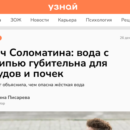
а
ЗОЖ
Новости
Карьера
Психология
Рец
26 де
ч Соломатина: вода с
ипью губительна для
удов и почек
г объяснила, чем опасна жёсткая вода
нна Писарева
тор