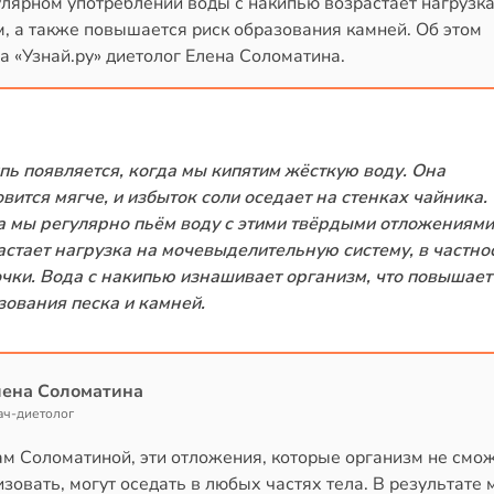
лярном употреблении воды с накипью возрастает нагрузка
, а также повышается риск образования камней. Об этом
 «Узнай.ру» диетолог Елена Соломатина.
пь появляется, когда мы кипятим жёсткую воду. Она
овится мягче, и избыток соли оседает на стенках чайника.
а мы регулярно пьём воду с этими твёрдыми отложениями
астает нагрузка на мочевыделительную систему, в частнос
очки. Вода с накипью изнашивает организм, что повышает
зования песка и камней.
лена Соломатина
ач-диетолог
ам Соломатиной, эти отложения, которые организм не смо
зовать, могут оседать в любых частях тела. В результате 