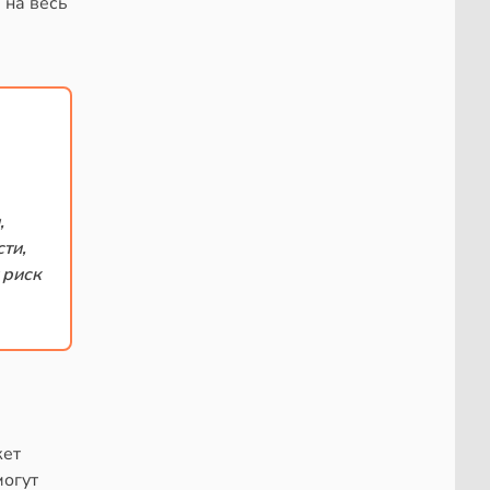
 на весь
,
ти,
 риск
жет
могут