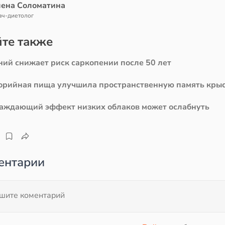
лена Соломатина
ач-диетолог
те также
ний снижает риск саркопении после 50 лет
орийная пища улучшила пространственную память кры
аждающий эффект низких облаков может ослабнуть
ентарии