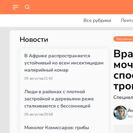
Все рубрики
Лент
Новости
Здоровье
Вра
В Африке распространяется
моч
устойчивый ко всем инсектицидам
малярийный комар
спо
05 августа
в
21:42
тро
Люди в районах с плотной
Специали
застройкой и деревьями реже
сталкиваются с бессонницей
А
05 августа
в
20:58
Ав
Миколог Комиссаров: грибы