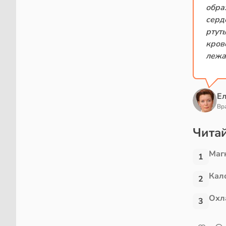
обра
серд
ртут
кров
лежа
Е
Вр
Читай
Маг
1
Кал
2
Охл
3