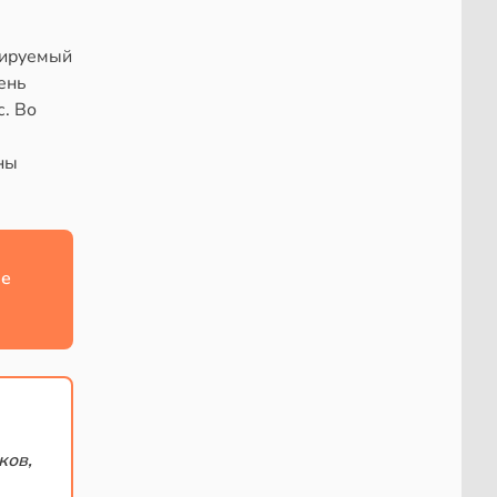
лируемый
ень
с. Во
ны
ше
ков,