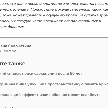
зоваться даже после оперативного вмешательства по зам
ечного клапана. Присутствие тяжёлых металлов, таких ка
ь, тоже может привести к сгущению крови. Закупорка тро
еносных сосудов часто возникает у парализованных и
чих больных.
лена Соломатина
ач-диетолог
те также
ний снижает риск саркопении после 50 лет
орийная пища улучшила пространственную память кры
аждающий эффект низких облаков может ослабнуть