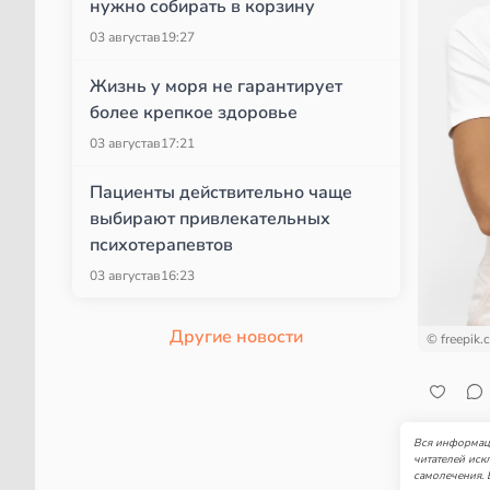
нужно собирать в корзину
03 августа
в
19:27
Жизнь у моря не гарантирует
более крепкое здоровье
03 августа
в
17:21
Пациенты действительно чаще
выбирают привлекательных
психотерапевтов
03 августа
в
16:23
Другие новости
© freepik.
Вся информаци
читателей иск
самолечения. 