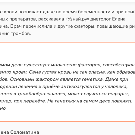
е крови возникает даже во время беременности и при при
ых препаратов, рассказала «Узнай.ру» диетолог Елена
ина. Врач перечислила и другие факторы, повышающие ри
ания тромбов.
амом деле существует множество факторов, способствую
ению крови. Сама густая кровь не так опасна, как образо
бов. Основным фактором является генетика. Даже при
юдении лечения и приёме антикоагулянтов у человека,
нного к тромбообразованию, может случиться инфаркт,
имер, при перелёте. На генетику на самом деле повлиять
но.
лена Соломатина