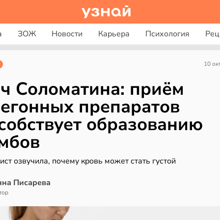
а
ЗОЖ
Новости
Карьера
Психология
Рец
10 ок
ч Соломатина: приём
егонных препаратов
собствует образованию
мбов
ст озвучила, почему кровь может стать густой
нна Писарева
тор