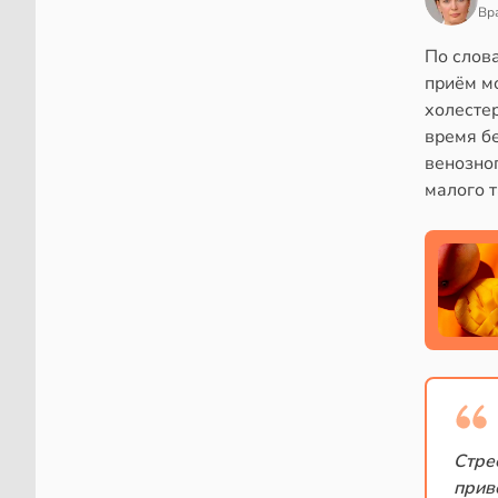
Вр
По слов
приём м
холестер
время б
венозно
малого т
Стре
прив