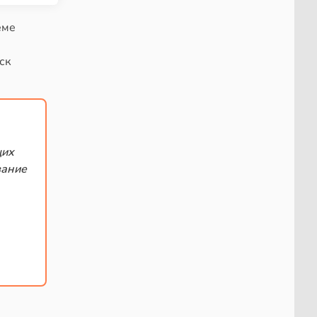
ёме
ск
щих
вание