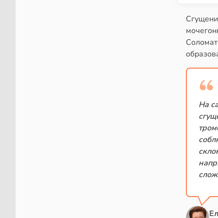
Сгущени
мочегонн
Соломат
образов
На с
сгущ
тром
собл
скло
напр
слож
Е