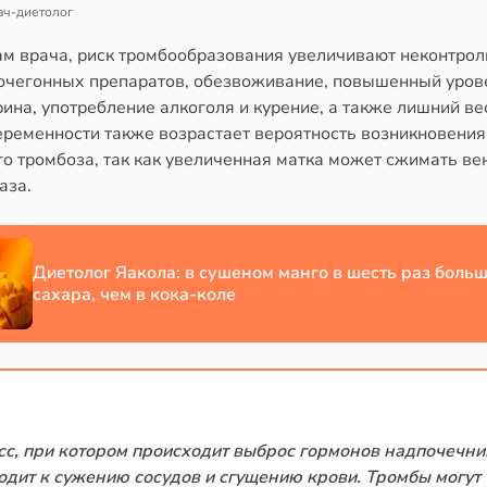
ач-диетолог
ам врача, риск тромбообразования увеличивают неконтро
очегонных препаратов, обезвоживание, повышенный уров
ина, употребление алкоголя и курение, а также лишний ве
еременности также возрастает вероятность возникновения
го тромбоза, так как увеличенная матка может сжимать ве
аза.
Диетолог Яакола: в сушеном манго в шесть раз боль
сахара, чем в кока-коле
сс, при котором происходит выброс гормонов надпочечни
одит к сужению сосудов и сгущению крови. Тромбы могут