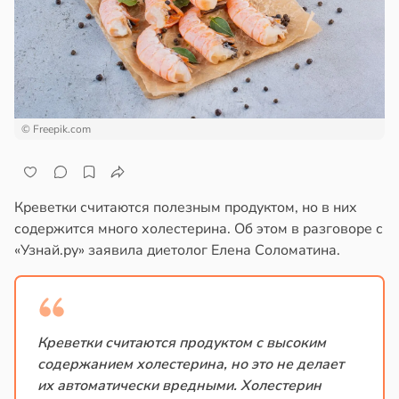
епкое
ажей
оровье
в
17:21
ста
жил
циенты
в
13:55
ста
йствительно
© Freepik.com
ще
рике
бирают
спространяется
ивлекательных
тойчивый
ихотерапевтов
Креветки считаются полезным продуктом, но в них
содержится много холестерина. Об этом в разговоре с
в
16:23
ста
ем
«Узнай.ру» заявила диетолог Елена Соломатина.
сектицидам
трая
лярийный
ща
мар
ижает
ущение
Креветки считаются продуктом с высоким
в
21:42
ста
льной
содержанием холестерина, но это не делает
ди
ли
их автоматически вредными. Холестерин