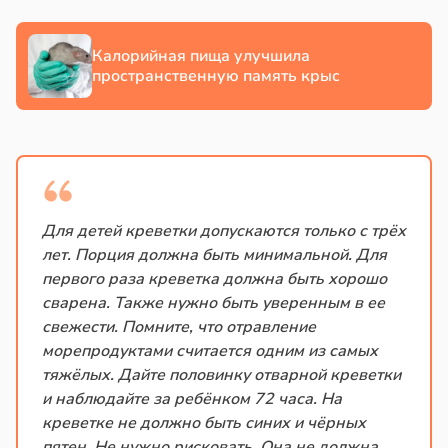
в
13:38
ста
Калорийная пища улучшила
пространственную память крыс
е
и
Для детей креветки допускаются только с трёх
лет. Порция должна быть минимальной. Для
первого раза креветка должна быть хорошо
сварена. Также нужно быть уверенным в ее
свежести. Помните, что отравление
морепродуктами считается одним из самых
тяжёлых. Дайте половинку отварной креветки
и наблюдайте за ребёнком 72 часа. На
креветке не должно быть синих и чёрных
пятен. Не нужно рисковать. Она не должна