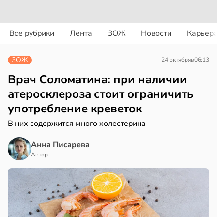
вости
вости
Все рубрики
Лента
ЗОЖ
Новости
Карьер
дведи
колог
дрствуют
миссаров:
ЗОЖ
24 октября
в
06:13
оло
ибы
жно
Врач Соломатина: при наличии
оцентов
бирать
атеросклероза стоит ограничить
емени
употребление креветок
рзину
емя
В них содержится много холестерина
в
19:27
ста
ячки
Анна Писарева
знь
в
19:49
Автор
ста
ериканец
ря
рвался
рантирует
соты
лее