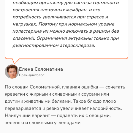
необходим организму для синтеза гормонов и
в
17:40
ста
йонах
построения клеточных мембран, и его
потребность увеличивается при стрессе и
ди
отной
нагрузках. Поэтому при нормальном уровне
стройкой
холестерина их можно включать в рацион без
льшой
опасений. Ограничения актуальны только при
ревьями
диагностированном атеросклерозе.
метной
же
лерой
алкиваются
жутся
ружающим
Елена Соломатина
ссонницей
ивлекательнее
Врач-диетолог
в
20:58
ста
По словам Соломатиной, главная ошибка — сочетать
атуснее
креветки с жирными сливочными соусами или
лаждающий
в
20:11
другими животными белками. Такое блюдо плохо
я
фект
переваривается и резко увеличивает калорийность.
зких
Наилучший вариант — подавать их с овощами,
е
лаков
зеленью и сложными углеводами.
и
жет
лабнуть