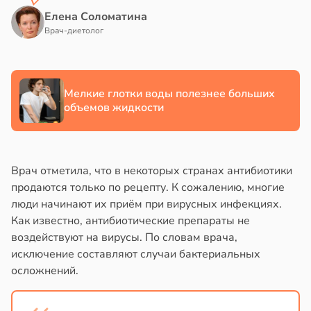
млетрясением
Елена Соломатина
е
Врач-диетолог
в
13:52
ста
и
е
Мелкие глотки воды полезнее больших
и
объемов жидкости
Врач отметила, что в некоторых странах антибиотики
продаются только по рецепту. К сожалению, многие
люди начинают их приём при вирусных инфекциях.
Как известно, антибиотические препараты не
воздействуют на вирусы. По словам врача,
исключение составляют случаи бактериальных
осложнений.