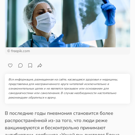
пользовании
отной
джетов
стройкой
рушается
руктура
ревьями
а
же
алкиваются
в
20:45
ста
© freepik.com
ссонницей
ди
в
20:58
ста
мптомами
прессии
колог
Вся информация, размещенная на сайте, касающаяся здоровья и медицины,
ще
миссаров:
представлена для неограниченного круга читателей исключительно в
ознакомительных целях и не является призывом или основанием для
общают
ибы
самодиагностики или самолечения. В случае необходимости настоятельно
жно
рекомендуем обратиться к врачу.
удовлетворительном
бирать
стоянии
В последние годы пневмония становится более
лости
рзину
распространённой из-за того, что люди реже
а
вакцинируются и бесконтрольно принимают
в
19:27
ста