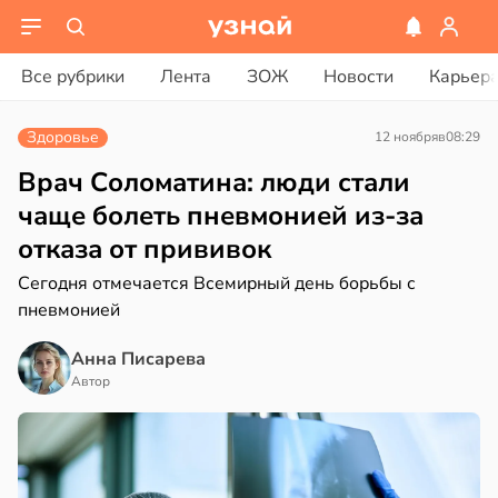
вости
вости
Все рубрики
Лента
ЗОЖ
Новости
Карьер
дведи
дрствуют
рике
Здоровье
12 ноября
в
08:29
оло
спространяется
тойчивый
Врач Соломатина: люди стали
оцентов
чаще болеть пневмонией из-за
емени
ем
отказа от прививок
сектицидам
емя
лярийный
Сегодня отмечается Всемирный день борьбы с
ячки
мар
пневмонией
в
в
19:49
21:42
Анна Писарева
ста
ста
Автор
вролог
ди
ександров:
и
йонах
зднем