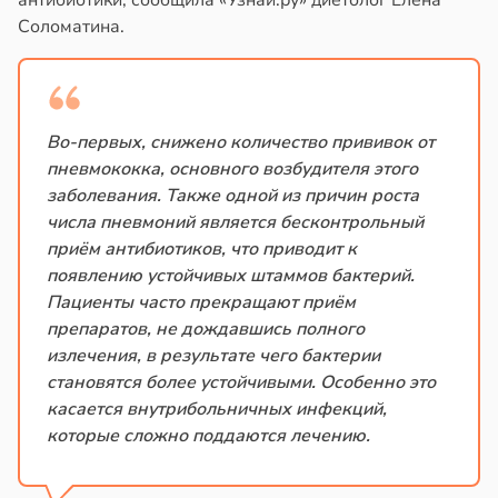
антибиотики, сообщила «Узнай.ру» диетолог Елена
в
20:41
ста
Соломатина.
знь
ериканец
рвался
ря
соты
рантирует
Во-первых, снижено количество прививок от
лее
пневмококка, основного возбудителя этого
ажей
епкое
заболевания. Также одной из причин роста
оровье
числа пневмоний является бесконтрольный
жил
приём антибиотиков, что приводит к
в
17:21
ста
появлению устойчивых штаммов бактерий.
в
13:55
ста
Пациенты часто прекращают приём
циенты
препаратов, не дождавшись полного
теринар
йствительно
излечения, в результате чего бактерии
иненко:
ще
становятся более устойчивыми. Особенно это
шки
бирают
касается внутрибольничных инфекций,
вствуют
ивлекательных
которые сложно поддаются лечению.
абые
ихотерапевтов
брации
в
16:23
ста
ред