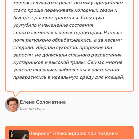
морозы случаются реже, поэтому вредителям
теринар
знь
стало проще переживать холодный сезон и
иненко:
быстрее распространяться. Ситуацию
шки
ря
усугубило и изменение состояния
вствуют
сельхозземель и лесных территорий. Раньше
абые
рантирует
поля регулярно обрабатывались, а за лесами
брации
лее
следили: убирали сухостой, прореживали
ред
епкое
заросли, не допускали сильного разрастания
млетрясением
оровье
кустарников и высокой травы. Сейчас многие
участки оказались заброшены и постепенно
в
в
13:52
17:21
ста
ста
превратились в идеальную среду для клещей.
изость
циенты
да
йствительно
ще
Елена Соломатина
му
бирают
Врач-диетолог
жет
ивлекательных
иять
ихотерапевтов
Невролог Александров: при позднем
в
16:23
ста
ск