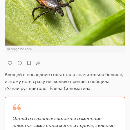
ще
отной
общают
стройкой
удовлетворительном
ревьями
стоянии
же
лости
алкиваются
а
© Magnific.com
ссонницей
в
20:41
ста
в
20:58
ста
ериканец
рвался
колог
Клещей в последние годы стало значительно больше,
миссаров:
и этому есть сразу несколько причин, сообщила
соты
ибы
«Узнай.ру» диетолог Елена Соломатина.
жно
ажей
бирать
жил
рзину
Одной из главных считается изменение
климата: зимы стали мягче и короче, сильные
в
в
13:55
19:27
ста
ста