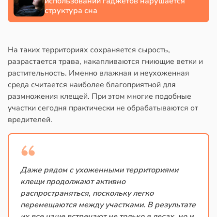
использовании гаджетов нарушается
абета
структура сна
е
в
13:39
ста
и
На таких территориях сохраняется сырость,
е
разрастается трава, накапливаются гниющие ветки и
и
растительность. Именно влажная и неухоженная
среда считается наиболее благоприятной для
размножения клещей. При этом многие подобные
участки сегодня практически не обрабатываются от
вредителей.
Даже рядом с ухоженными территориями
клещи продолжают активно
распространяться, поскольку легко
перемещаются между участками. В результате
их все чаще встречают не только в лесах, но и