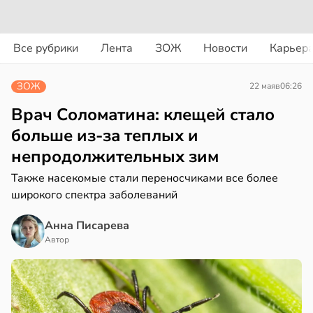
вости
вости
Все рубрики
Лента
ЗОЖ
Новости
Карьер
дведи
дрствуют
рике
ЗОЖ
22 мая
в
06:26
оло
спространяется
тойчивый
Врач Соломатина: клещей стало
оцентов
больше из-за теплых и
емени
ем
непродолжительных зим
сектицидам
емя
лярийный
Также насекомые стали переносчиками все более
ячки
мар
широкого спектра заболеваний
в
в
19:49
21:42
Анна Писарева
ста
ста
Автор
ди
ди
мптомами
йонах
прессии