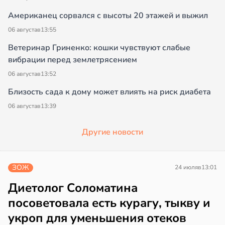
Американец сорвался с высоты 20 этажей и выжил
06 августа
в
13:55
Ветеринар Гриненко: кошки чувствуют слабые
вибрации перед землетрясением
06 августа
в
13:52
Близость сада к дому может влиять на риск диабета
06 августа
в
13:39
Другие новости
ЗОЖ
24 июля
в
13:01
Диетолог Соломатина
посоветовала есть курагу, тыкву и
укроп для уменьшения отеков