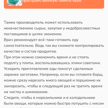
пространственную память крыс
ндром
в
13:38
ста
ликистозных
чников
е
Также производитель может использовать
в
19:13
я
и
некачественное сырье, закупая у недобросовестных
поставщиков в целях экономии.
е
Врач рекомендует всё-таки готовить еду
и
самостоятельно. Ведь так вы сможете контролировать
качество и состав продуктов.
При этом можно сэкономить время и не стоять
подолгу у плиты, воспользовавшись этими советами.
Ускорить приготовление еды помогут сделанные
заранее заготовки. Например, если вы готовите борщ,
можно сразу нарезать много овощей и порционно их
заморозить, чтобы в следующий раз не тратить время
на чистку и шинкование.
Следите, чтобы в морозильнике и в холодильнике
были овощи, которые можно быстро потушить с мясом