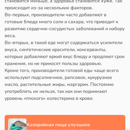
становится меньше, а здоровье становится хуже. Так
происходит из-за нескольких факторов.
йонах
в
19:22
я
Во-первых, производители часто добавляют в
готовые блюда много соли и сахара, что приводит к
отной
створ
развитию сердечно-сосудистых заболеваний и набору
стройкой
ребра
веса.
тановил
Во-вторых, в такой еде могут содержаться усилители
ревьями
звитие
вкуса, синтетические красители, консерванты,
же
риеса
которые добавляют яркий вкус блюду и продляют срок
алкиваются
хранения, но не приносят пользы здоровью.
тей
Кроме того, производители готовой еды чаще всего
ссонницей
в
19:20
используют подсолнечное, рапсовое, кукурузное
я
в
20:58
масло, растительные жиры, маргарин. Постоянно
ста
стоянная
употреблять их нельзя, так как они поднимают
лаждающий
а
уровень «плохого» холестерина в крови.
фект
зких
адкому
лаков
жет
жет
азывать
Калорийная пища улучшила
лабнуть