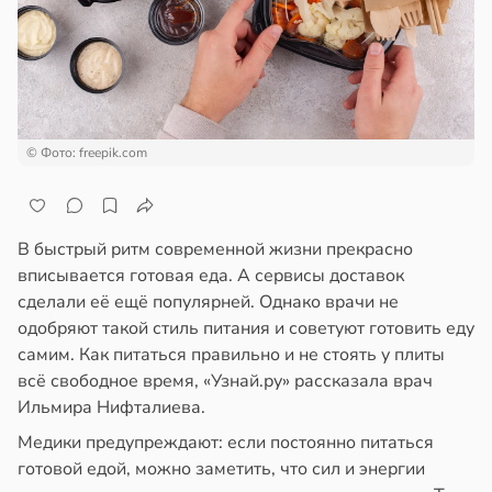
ала
ажей
иливаться
стрее
жил
евной
в
13:55
ста
следние
© Фото: freepik.com
т
рике
спространяется
в
19:25
я
В быстрый ритм современной жизни прекрасно
тойчивый
вписывается готовая еда. А сервисы доставок
ботники
сделали её ещё популярней. Однако врачи не
ем
одобряют такой стиль питания и советуют готовить еду
сектицидам
ихопатическими
самим. Как питаться правильно и не стоять у плиты
лярийный
ртами
всё свободное время, «Узнай.ру» рассказала врач
мар
азались
Ильмира Нифталиева.
рпимее
в
21:42
ста
Медики предупреждают: если постоянно питаться
ту
готовой едой, можно заметить, что сил и энергии
ди
чальства