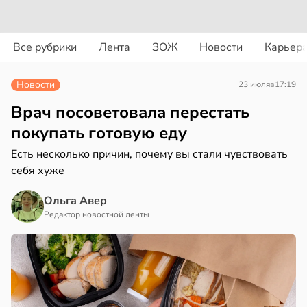
вости
вости
Все рубрики
Лента
ЗОЖ
Новости
Карьер
дведи
ть
дрствуют
шек
Новости
23 июля
в
17:19
оло
фе
Врач посоветовала перестать
оцентов
нь
покупать готовую еду
емени
язали
Есть несколько причин, почему вы стали чувствовать
себя хуже
емя
ижением
ячки
ска
Ольга Авер
ка
в
19:49
Редактор новостной ленты
ста
чени
ериканец
в
19:31
я
рвался
чная
соты
ра