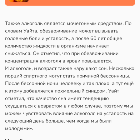
и
е
е
и
и
Также алкоголь является мочегонным средством. По
словам Уайта, обезвоживание может вызывать
головные боли и усталость, а после 60 лет общее
количество жидкости в организме начинает
снижаться. Он отметил, что при обезвоживании
концентрация алкоголя в крови повышается.
И алкоголь, и возраст также нарушают сон. Несколько
порций спиртного могут стать причиной бессонницы.
После бессонной ночи человеку и так плохо, а тут ещё
к этому добавляется похмельный синдром. Уайт
отметил, что качество сна имеет тенденцию
ухудшаться с возрастом в любом случае, поэтому «мы
можем чувствовать влияние алкоголя на усталость на
следующий день больше, чем когда мы были
молодыми».