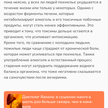
тановил
родов
пока неясно, у всех ли людей похмелье ухудшается в
знь
звитие
течение жизни или только у некоторых. Однако с
риеса
возрастом ферменты печени, которые
ря
сов
метаболизируют алкоголь и его токсичные побочные
тей
а
продукты, могут стать менее эффективными. Это
рантирует
приводит к тому, что токсины дольше остаются в
в
в
19:20
16:48
я
я
лее
организме, что усиливает интоксикацию.
епкое
Кроме того, по сравнению с молодыми людьми,
стоянная
едел
оровье
пожилые люди чаще страдают от хронической боли,
а
одолжительности
которая может усиливаться при похмелье. Также
зни
в
17:21
ста
употребление алкоголя и естественный процесс
адкому
ловека
старения могут затруднить поддержание водного
циенты
жет
енили
баланса организма, что тоже негативно сказывается
йствительно
азывать
на самочувствии после вечеринки.
ще
0
бирают
ндром
т
ивлекательных
ликистозных
в
17:02
я
ихотерапевтов
чников
Диетолог Яакола: в сушеном манго в
шесть раз больше сахара, чем в кока-
в
19:13
в
16:23
коле
ста
я
е