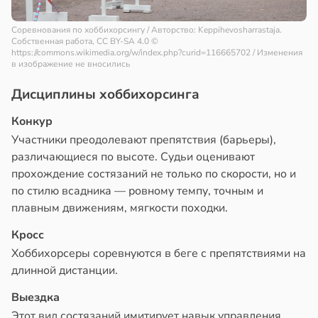
Соревнования по хоббихорсингу / Авторство: Keppihevosharrastaja.
Собственная работа, CC BY-SA 4.0
©
https://commons.wikimedia.org/w/index.php?curid=116665702 / Изменения
в изображение не вносились
Дисциплины хоббихорсинга
Конкур
Участники преодолевают препятствия (барьеры),
различающиеся по высоте. Судьи оценивают
прохождение состязаний не только по скорости, но и
по стилю всадника — ровному темпу, точным и
плавным движениям, мягкости походки.
Кросс
Хоббихорсеры соревнуются в беге с препятствиями на
длинной дистанции.
Выездка
Этот вид состязаний имитирует навык управления