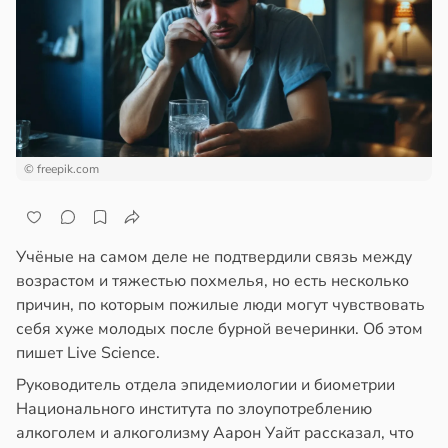
отной
следние
почек
стройкой
т
лем
ревьями
в
в
19:25
18:48
я
я
же
алкиваются
ботники
жчины
едят
© freepik.com
ссонницей
ихопатическими
ологии
ртами
льнее
в
20:58
ста
азались
нщин
колог
рпимее
Учёные на самом деле не подтвердили связь между
в
17:11
я
миссаров:
возрастом и тяжестью похмелья, но есть несколько
ибы
ту
причин, по которым пожилые люди могут чувствовать
oomberg:
жно
чальства
себя хуже молодых после бурной вечеринки. Об этом
ра
бирать
пишет Live Science.
нимает
в
19:22
я
Руководитель отдела эпидемиологии и биометрии
рзину
створ
телей
Национального института по злоупотреблению
ребра
упных
алкоголем и алкоголизму Аарон Уайт рассказал, что
в
19:27
ста