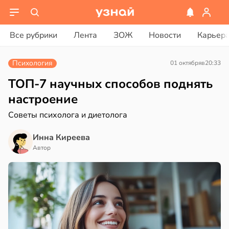
ости
вости
Все рубрики
Лента
ЗОЖ
Новости
Карьер
енты
ериканец
твительно
рвался
Психология
01 октября
в
20:33
рают
соты
ТОП-7 научных способов поднять
лекательных
настроение
отерапевтов
ажей
Советы психолога и диетолога
в
16:23
а
жил
Инна Киреева
ая
в
13:55
Автор
ста
ает
щение
рике
ной
спространяется
тойчивый
в
17:40