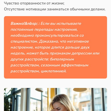
Чувство оторванности от жизни;
Отсутствие мотивации заниматься обычными делами.
Важно!&nbsp; :
Если вы испытываете
постоянные перепады настроения,
необходимо проконсультироваться со
специалистом. Доказано, что негативное
настроение, которое длится дольше двух
недель, может быть признаком депрессии или
других расстройств: биполярным
расстройством, сезонным аффективным
расстройством, циклотимией.