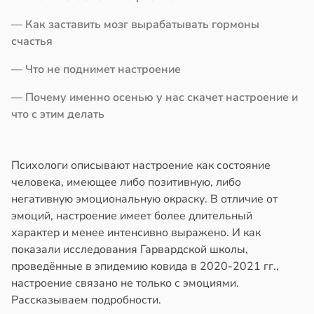
в
20:58
ста
й
— Как заставить мозг вырабатывать гормоны
колог
счастья
19:20
миссаров:
— Что не поднимет настроение
ибы
оянная
жно
— Почему именно осенью у нас скачет настроение и
бирать
что с этим делать
кому
рзину
т
ывать
в
19:27
Психологи описывают настроение как состояние
ста
человека, имеющее либо позитивную, либо
ром
знь
негативную эмоциональную окраску. В отличие от
кистозных
эмоций, настроение имеет более длительный
иков
ря
характер и менее интенсивно выражено. И как
показали исследования Гарвардской школы,
19:13
рантирует
проведённые в эпидемию ковида в 2020-2021 гг.,
лее
настроение связано не только с эмоциями.
епкое
Рассказываем подробности.
оровье