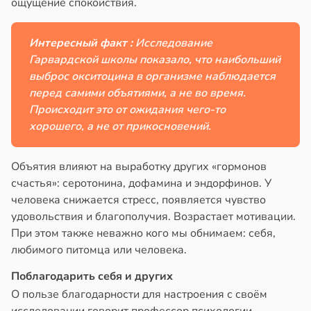
ощущение спокойствия.
Интересный факт :
Исследование
Гарвардской школы показало, что наибольший
выброс окситоцина в организме наблюдается
перед самими объятиями, а не во время.
Происходит это от ожидания чего-то
хорошего, а не от прикосновений.
Объятия влияют на выработку других «гормонов
счастья»: серотонина, дофамина и эндорфинов. У
человека снижается стресс, появляется чувство
удовольствия и благополучия. Возрастает мотивации.
При этом также неважно кого мы обнимаем: себя,
любимого питомца или человека.
Поблагодарить себя и других
О пользе благодарности для настроения с своём