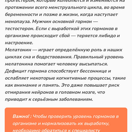
прогестерон, которые колеблются и изменяются на
протяжении всего менструального цикла, во время
беременности и позже в жизни, когда наступает
менопауза. Мужчин основной гормон —
тестостерон. Если с выработкой этих гормонов в
организме происходит сбой — теряется либидо и
настроение.
Мелатонин — играет определённую роль в наших
циклах сна и бодрствования. Правильный уровень
мелатонина помогает человеку высыпаться.
Дефицит гормона способствует бессоннице и
ослабляет некоторые когнитивные процессы, такие
как внимание и память. Это даже повышает риск
отмирания нейронов в головном мозге, что
приводит к серьёзным заболеваниям.
Важно! :
Чтобы проверить уровень гормонов в
организме и нормализовать их выработку,
необходимо обратиться к специалисту