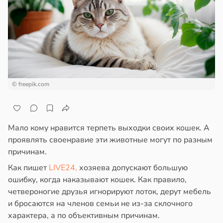
ста
ем
почек
сектицидам
ремление
лярийный
лем
лать
мар
бро
в
18:48
я
ложено
в
21:42
ста
жчины
ди
тях
едят
© freepik.com
ологии
йонах
ннего
льнее
зраста
нщин
отной
Мало кому нравится терпеть выходки своих кошек. А
в
в
20:45
17:11
я
я
стройкой
проявлять своенравие эти животные могут по разным
причинам.
блюдение
oomberg:
ревьями
жима
ра
Как пишет
LIVE24,
хозяева допускают большую
же
я
нимает
ошибку, когда наказывают кошек. Как правило,
алкиваются
легчает
четвероногие друзья игнорируют лоток, дерут мебель
ль
телей
и бросаются на членов семьи не из-за склочного
ссонницей
упных
характера, а по объективным причинам.