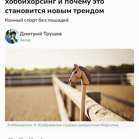
хоббихорсинг и почему это
становится новым трендом
Конный спорт без лошадей
Дмитрий Трушев
Автор
Хоббихорсинг
© Изображение создано нейросетью Midjourney