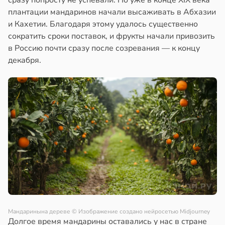
сразу попросту не успевали. Но уже в конце XIX века
плантации мандаринов начали высаживать в Абхазии
и Кахетии. Благодаря этому удалось существенно
сократить сроки поставок, и фрукты начали привозить
в Россию почти сразу после созревания — к концу
декабря.
Мандаринына дереве
© Изображение создано нейросетью Midjourney
Долгое время мандарины оставались у нас в стране