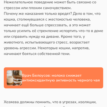
жилых
родов
Нежелательное поведение может быть связано со
в
20:58
ста
стрессом или плохим самочувствием.
в
20:38
я
колог
Почему же наказания только вредят? Дело в том, что
миссаров:
сов
кошка, столкнувшаяся с жестокостью человека,
городная
ибы
а
начинает ещё больше спрессовать, а это может
знь
жно
только усилить её стремление испортить что-то в доме
щищает
в
16:48
я
бирать
или справить нужду на диване. Кроме того, у
тей
животного, испытывающего стресс, возрастает
язный
рзину
уровень агрессии. Некоторые кошки, напротив,
тмы
здух
начинают бояться собственной тени.
в
19:27
ста
лергии
олах
знь
жет
в
20:34
я
вышать
Врач Белоусов: молоко снижает
ря
ск
антиоксидантную активность черного чая
е
таболических
и
рантирует
рушений
лее
епкое
тей
Хозяева должны помнить, что в угрозах, изоляции,
оровье