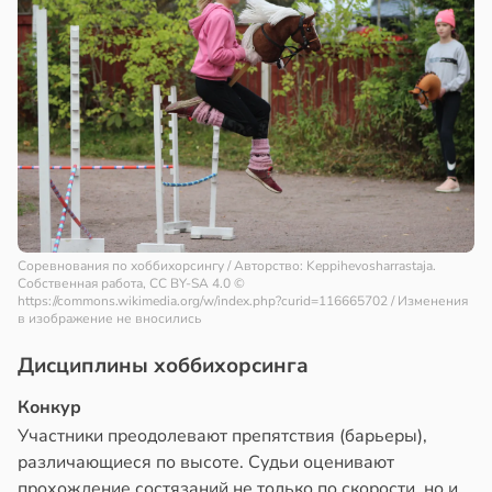
Соревнования по хоббихорсингу / Авторство: Keppihevosharrastaja.
Собственная работа, CC BY-SA 4.0
©
https://commons.wikimedia.org/w/index.php?curid=116665702 / Изменения
в изображение не вносились
Дисциплины хоббихорсинга
Конкур
Участники преодолевают препятствия (барьеры),
различающиеся по высоте. Судьи оценивают
прохождение состязаний не только по скорости, но и