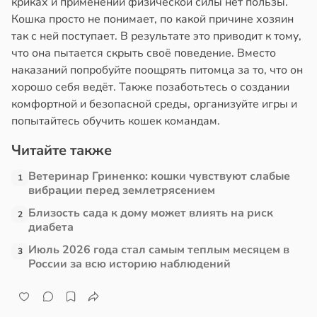
криках и применении физической силы нет пользы.
в
16:05
я
Кошка просто не понимает, по какой причине хозяин
в
17:21
ста
так с ней поступает. В результате это приводит к тому,
е
что она пытается скрыть своё поведение. Вместо
е
и
наказаний попробуйте поощрять питомца за то, что он
и
хорошо себя ведёт. Также позаботьтесь о создании
комфортной и безопасной среды, организуйте игры и
попытайтесь обучить кошек командам.
Читайте также
Ветеринар Гриненко: кошки чувствуют слабые
1
вибрации перед землетрясением
Близость сада к дому может влиять на риск
2
диабета
Июль 2026 года стал самым теплым месяцем в
3
России за всю историю наблюдений