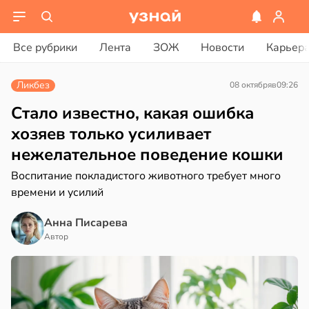
вости
вости
вости
Все рубрики
Лента
ЗОЖ
Новости
Карьер
ериканец
циенты
ъятия
рвался
йствительно
могают
Ликбез
08 октября
в
09:26
ще
езьянам
соты
бирают
лить
Стало известно, какая ошибка
ивлекательных
щу
хозяев только усиливает
ажей
ихотерапевтов
з
нежелательное поведение кошки
аки
в
16:23
ста
жил
Воспитание покладистого животного требует много
в
20:37
я
времени и усилий
трая
в
13:55
ста
ща
ссиянам
Анна Писарева
ижает
советовали
Автор
рике
ущение
казаться
спространяется
льной
тойчивый
ли
епанцев
в
17:40