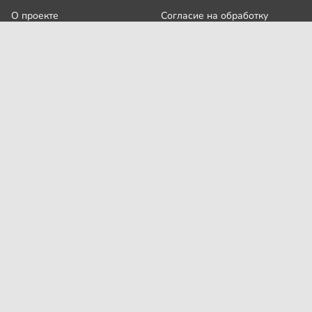
О проекте
Согласие на обработку
персональных данных
Рубрики
Пользовательское
Редакция
соглашение
Контакты
Правила сообщества
Cookies
Правила цитирования
Политика обработки
Интересное
персональных данных
Карта сайта
Сетевое издание Узнай.ру зарегистрировано
Роскомнадзором 09 июля 2024 г., свидетельство Эл № ФС77-
87644
На сайте применяются
рекомендательные технологии
(информационные технологии предоставления информации