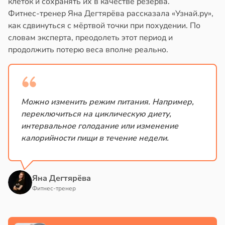
клеток и сохранять их в качестве резерва.
в
19:58
ста
в
17:40
Фитнес-тренер Яна Дегтярёва рассказала «Узнай.ру»,
ста
как сдвинуться с мёртвой точки при похудении. По
сперименты
шний
словам эксперта, преодолеть этот период и
дтвердили
с
продолжить потерю веса вполне реально.
способность
иводит
тателей
личить
еньшению
ксты
лщины
Можно изменить режим питания. Например,
ры
переключиться на циклическую диету,
ловного
ловеческих
интервальное голодание или изменение
зга
калорийности пищи в течение недели.
в
19:55
ста
в
16:47
ста
лкие
е
отки
Яна Дегтярёва
и
ды
Фитнес-тренер
лезнее
льших
ъемов