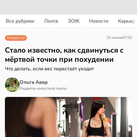
вости
вости
Все рубрики
Лента
ЗОЖ
Новости
Карьер
еные
колог
яснили,
миссаров:
Новости
25 июля
в
07:02
о
ибы
жно
Стало известно, как сдвинуться с
аворонков»
бирать
мёртвой точки при похудении
Что делать, если вес перестаёт уходит
в»
рзину
ще
в
19:27
Ольга Авер
ста
агностируют
Редактор новостной ленты
фаркт
знь
в
08:04
ста
ря
тское
ирение
рантирует
ижает
лее