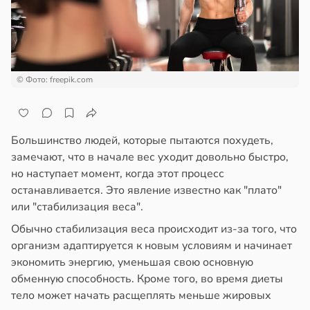
роятность
епкое
ждения
оровье
бенка
в
17:21
ста
рослом
циенты
© Фото: freepik.com
зрасте
йствительно
ще
в
20:01
ста
бирают
Большинство людей, которые пытаются похудеть,
овень
ивлекательных
замечают, что в начале вес уходит довольно быстро,
ря
ихотерапевтов
но наступает момент, когда этот процесс
в
16:23
останавливается. Это явление известно как "плато"
ста
ибрежных
или "стабилизация веса".
родах
трая
стет
Обычно стабилизация веса происходит из-за того, что
ща
рое
организм адаптируется к новым условиям и начинает
ижает
стрее
экономить энергию, уменьшая свою основную
ущение
еднемировых
обменную способность. Кроме того, во время диеты
льной
мпов
тело может начать расщеплять меньше жировых
ли