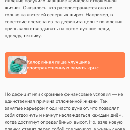
Явление получило название «синдром отложенной
жизни». Оказалось, что распространяется оно не
в
13:38
ста
только на жителей северных широт. Например, в
советские времена из-за дефицита целые поколения
е
привыкали откладывать на потом лучшие вещи,
и
одежду, технику.
Калорийная пища улучшила
пространственную память крыс
Но дефицит или скромные финансовые условия — не
единственная причина отложенной жизни. Так,
занятые карьерой люди часто думают, что позволят
себя отдохнуть и начнут наслаждаться каждым днём,
когда достигнут определённых высот. Но, взяв новую
планку, ставят перед собой следующую, а жизнь снова