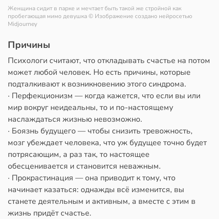
Женщина сидит в парке и мечтает быть такой же стройной как
пробегающая мимо девушка
© Изображение создано нейросетью
Midjourney
Причины
Психологи считают, что откладывать счастье на потом
может любой человек. Но есть причины, которые
подталкивают к возникновению этого синдрома.
· Перфекционизм — когда кажется, что если вы или
мир вокруг неидеальны, то и по-настоящему
наслаждаться жизнью невозможно.
· Боязнь будущего — чтобы снизить тревожность,
мозг убеждает человека, что уж будущее точно будет
потрясающим, а раз так, то настоящее
обесценивается и становится неважным.
· Прокрастинация — она приводит к тому, что
начинает казаться: однажды всё изменится, вы
станете деятельным и активным, а вместе с этим в
жизнь придёт счастье.