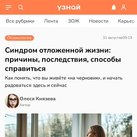
ости
вости
Все рубрики
Лента
ЗОЖ
Новости
Карьер
лог
дведи
ссаров:
дрствуют
Психология
31 августа
в
09:19
ы
оло
но
Синдром отложенной жизни:
рать
оцентов
причины, последствия, способы
емени
справиться
ину
емя
Как понять, что вы живёте «на черновик», и начать
в
19:27
а
ячки
радоваться здесь и сейчас
нь
в
19:49
Олеся Князева
ста
Автор
ериканец
рвался
нтирует
е
соты