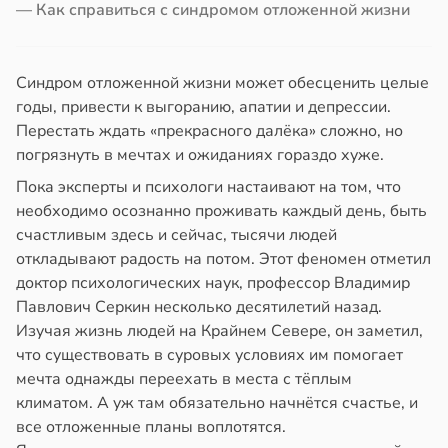
— Как справиться с синдромом отложенной жизни
в
17:40
а
йонах
юдение
отной
Синдром отложенной жизни может обесценить целые
има
стройкой
годы, привести к выгоранию, апатии и депрессии.
Перестать ждать «прекрасного далёка» сложно, но
гчает
ревьями
погрязнуть в мечтах и ожиданиях гораздо хуже.
же
Пока эксперты и психологи настаивают на том, что
алкиваются
лых
необходимо осознанно проживать каждый день, быть
счастливым здесь и сейчас, тысячи людей
20:38
ссонницей
откладывают радость на потом. Этот феномен отметил
доктор психологических наук, профессор Владимир
в
20:58
ста
Павлович Серкин несколько десятилетий назад.
лаждающий
Изучая жизнь людей на Крайнем Севере, он заметил,
фект
что существовать в суровых условиях им помогает
зких
мечта однажды переехать в места с тёплым
лаков
климатом. А уж там обязательно начнётся счастье, и
жет
все отложенные планы воплотятся.
лабнуть