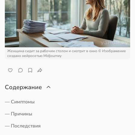
кое
овье
ажей
в
17:21
а
жил
енты
в
13:55
ста
твительно
Женщина сидит за рабочим столом и смотрит в окно
© Изображение
рают
рике
создано нейросетью Midjourney
лекательных
спространяется
отерапевтов
тойчивый
в
16:23
а
ем
Содержание
сектицидам
ая
лярийный
— Симптомы
мар
ает
— Причины
щение
в
21:42
ста
ной
— Последствия
ди