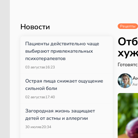
Новости
Рецепты
Отб
Пациенты действительно чаще
хуж
выбирают привлекательных
психотерапевтов
Готовятс
03 августа
в
16:23
А
Острая пища снижает ощущение
Ав
сильной боли
02 августа
в
17:40
Загородная жизнь защищает
детей от астмы и аллергии
30 июля
в
20:34