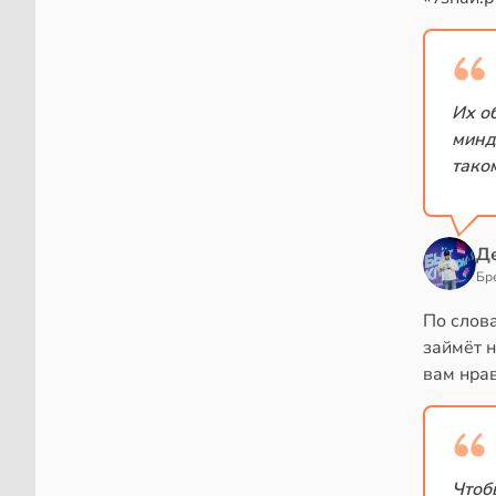
Их о
минд
тако
Д
Бр
По слов
займёт н
вам нрав
Чтоб