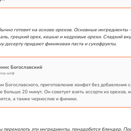
бычно готовят на основе орехов. Основные ингредиенты –
аль, грецкий орех, кешью и кедровые орехи. Сладкий вку
му десерту придают финиковая паста и сухофрукты.
енис Богославский
енд-шеф
ам Богославского, приготовление конфет без добавления 
е больше 20 минут. Он советует взять ассорти из орехов, 
ятся, а также чернослив и финики.
ы перемолоть эти ингредиенты, понадобится блендер. По