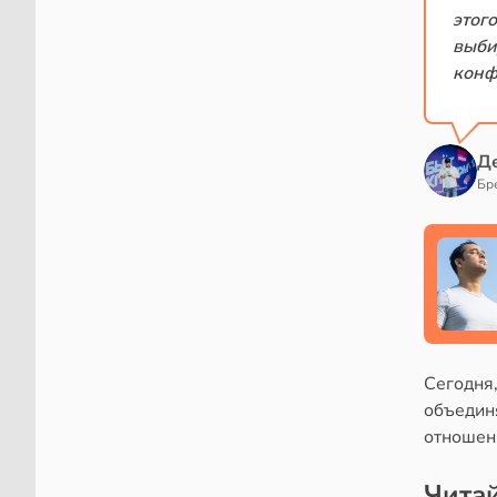
этог
выби
конф
Д
Бр
Сегодня,
объединя
отношени
Читай