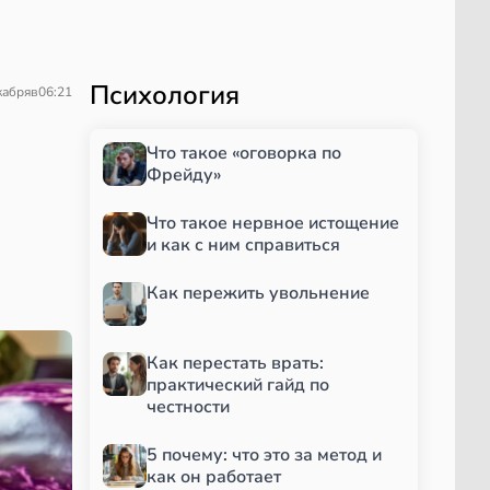
Психология
кабря
в
06:21
Что такое «оговорка по
Фрейду»
Что такое нервное истощение
и как с ним справиться
Как пережить увольнение
Как перестать врать:
практический гайд по
честности
5 почему: что это за метод и
как он работает