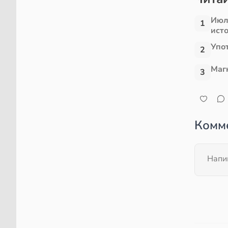
Июл
1
ист
Упо
2
Маг
3
Комм