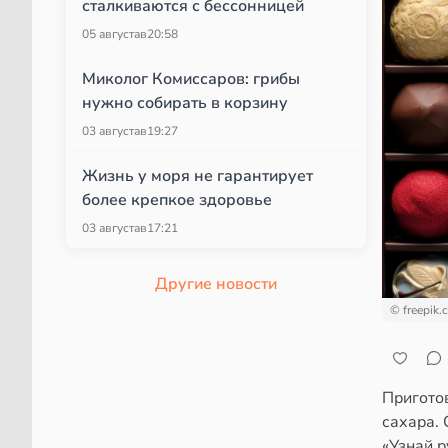
сталкиваются с бессонницей
05 августа
в
20:58
Миколог Комиссаров: грибы
нужно собирать в корзину
03 августа
в
19:27
Жизнь у моря не гарантирует
более крепкое здоровье
03 августа
в
17:21
Другие новости
© freepik.
Пригото
сахара. 
«Узнай.р