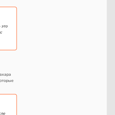
 это
с
сахара
которые
сле