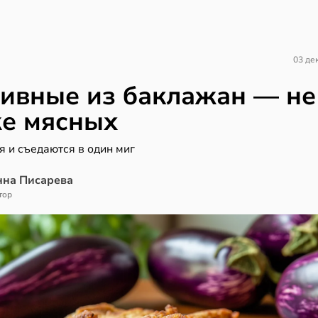
03 де
ивные из баклажан — не
е мясных
я и съедаются в один миг
нна Писарева
тор