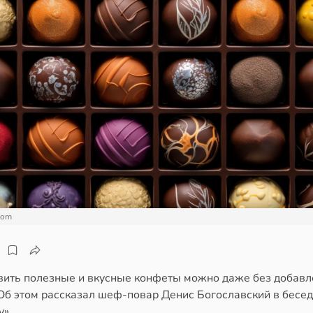
com
вить полезные и вкусные конфеты можно даже без добавл
Об этом рассказал шеф-повар Денис Богославский в бесед
у».