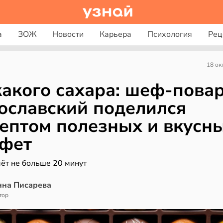
а
ЗОЖ
Новости
Карьера
Психология
Рец
18 ок
акого сахара: шеф-пова
ославский поделился
ептом полезных и вкусн
фет
мёт не больше 20 минут
нна Писарева
тор