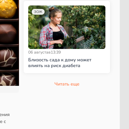
ЗОЖ
06 августа
в
13:39
Близость сада к дому может
влиять на риск диабета
Читать еще
ения
е с