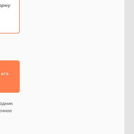
орму
 его
аздник
енное