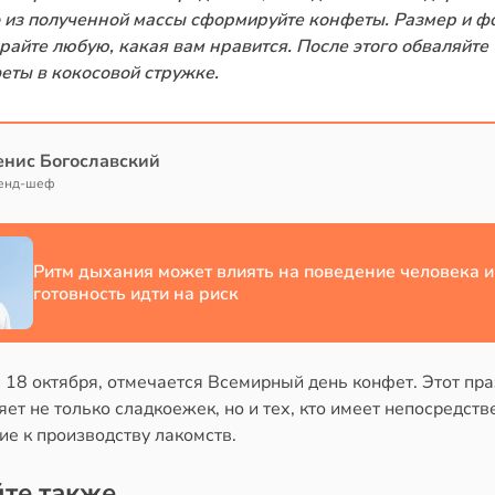
о из полученной массы сформируйте конфеты. Размер и ф
райте любую, какая вам нравится. После этого обваляйте
еты в кокосовой стружке.
енис Богославский
енд-шеф
Ритм дыхания может влиять на поведение человека и
готовность идти на риск
 18 октября, отмечается Всемирный день конфет. Этот пр
ет не только сладкоежек, но и тех, кто имеет непосредств
е к производству лакомств.
те также