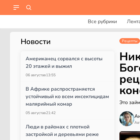
Все рубрики
Лент
Новости
Рецепты
Ник
Американец сорвался с высоты
Бог
20 этажей и выжил
рец
06 августа
в
13:55
кон
В Африке распространяется
устойчивый ко всем инсектицидам
Это зай
малярийный комар
05 августа
в
21:42
А
Ав
Люди в районах с плотной
застройкой и деревьями реже