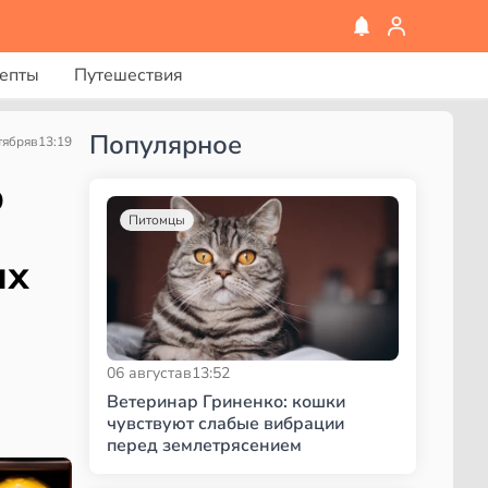
епты
Путешествия
Популярное
тября
в
13:19
р
Питомцы
ых
06 августа
в
13:52
Ветеринар Гриненко: кошки
чувствуют слабые вибрации
перед землетрясением