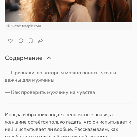
ра
отной
стройкой
и
ревьями
© Фото: freepik.com
19:12
же
алкиваются
квенный
ссонницей
шил
Содержание
затели
в
20:58
ста
ти
— Признаки, по которым можно понять, что вы
колог
важны для мужчины
дых
миссаров:
й
ибы
— Как проверить мужчину на чувства
жно
19:06
бирать
Иногда избранник подаёт непонятные знаки, а
рзину
женщине остаётся только гадать, что он испытывает к
чев:
ней и испытывает ли вообще. Рассказываем, как
панцы
в
19:27
ста
разобраться в мужской сигнальной системе.