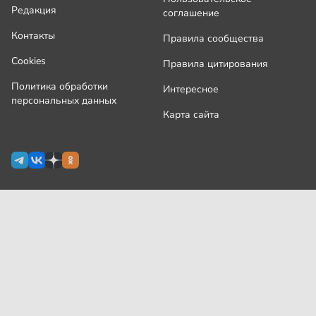
Редакция
соглашение
Контакты
Правила сообщества
Cookies
Правила цитирования
Политика обработки
Интересное
персональных данных
Карта сайта
Сетевое издание Узнай.ру зарегистрировано
Роскомнадзором 09 июля 2024 г., свидетельство Эл № ФС77-
87644
На сайте применяются
рекомендательные технологии
(информационные технологии предоставления информации
на основе сбора, систематизации и анализа сведений,
относящихся к предпочтениям пользователей сети
«Интернет», находящихся на территории Российской