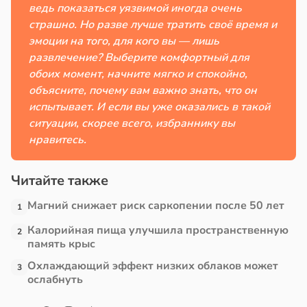
ведь показаться уязвимой иногда очень
страшно. Но разве лучше тратить своё время и
эмоции на того, для кого вы — лишь
развлечение? Выберите комфортный для
обоих момент, начните мягко и спокойно,
объясните, почему вам важно знать, что он
испытывает. И если вы уже оказались в такой
ситуации, скорее всего, избраннику вы
нравитесь.
Читайте также
Магний снижает риск саркопении после 50 лет
1
Калорийная пища улучшила пространственную
2
память крыс
Охлаждающий эффект низких облаков может
3
ослабнуть