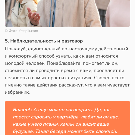
© Фото: freepik.com
5. Наблюдательность и разговор
Пожалуй, единственный по-настоящему действенный
и комфортный способ узнать, как к вам относится
молодой человек. Понаблюдайте, помогает ли он,
стремится ли проводить время с вами, проявляет ли
нежность в самых простых ситуациях. Скорее всего,
именно такие действия расскажут, что к вам чувствует
избранник.
Важно! :
А ещё можно поговорить. Да, так
просто: спросить у партнёра, любит ли он вас,
какие у него планы, каким он видит ваше
будущее. Такая беседа может быть сложной,