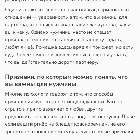
цы
знь
Один из важных аспектов счастливых, гармоничных
лнительно
отношений — уверенность в том, что вы важны для
ужают
ря
партнёра, что он испытывает такие же чувства, как и
авы
вы к нему. Однако мужчины часто не спешат
рантирует
проявлять эмоции, заставляя избранницу гадать,
оночник
лее
любят ли её. Ромашка здесь вряд ли поможет, но есть
епкое
куда более точные и эффективные способы узнать,
20:55
оровье
что вы действительно дороги партнёру.
тия
в
17:21
ста
Признаки, по которым можно понять, что
гают
вы важны для мужчины
ьянам
циенты
ть
йствительно
Многие психологи говорят о том, что способы
ще
проявления чувств у всех индивидуальны. Кто-то
бирают
отрыто и прямо заявляет о любви, другие
и
ивлекательных
предпочитают словам заботу, подарки, поступки. Даже
ихотерапевтов
если ваш партнёр не блещет красноречием, на его
20:37
трепетное отношение могут указывать иные признаки.
в
16:23
ста