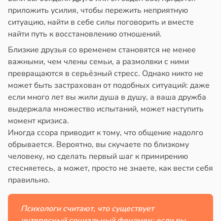
приложить усилия, чтобы пережить неприятную
цы
знь
ситуацию, найти в себе силы поговорить и вместе
лнительно
найти путь к восстановлению отношений.
ужают
ря
авы
Близкие друзья со временем становятся не менее
рантирует
важными, чем члены семьи, а размолвки с ними
оночник
лее
превращаются в серьёзный стресс. Однако никто не
епкое
может быть застрахован от подобных ситуаций: даже
20:55
оровье
если много лет вы жили душа в душу, а ваша дружба
выдержала множество испытаний, может наступить
тия
в
17:21
ста
момент кризиса.
гают
Иногда ссора приводит к тому, что общение надолго
ьянам
циенты
обрывается. Вероятно, вы скучаете по близкому
ть
йствительно
человеку, но сделать первый шаг к примирению
ще
стесняетесь, а может, просто не знаете, как вести себя
бирают
правильно.
и
ивлекательных
ихотерапевтов
20:37
Психологи считают, что существует
в
16:23
ста
интересный социальный феномен: если вы