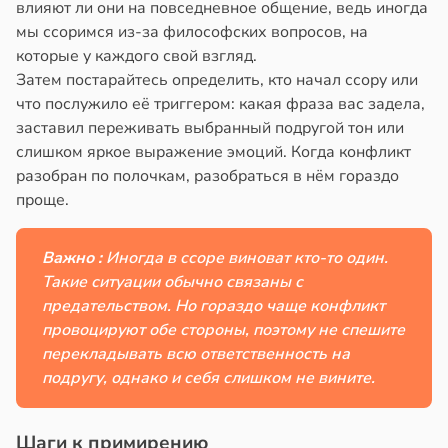
влияют ли они на повседневное общение, ведь иногда
мы ссоримся из-за философских вопросов, на
которые у каждого свой взгляд.
Затем постарайтесь определить, кто начал ссору или
что послужило её триггером: какая фраза вас задела,
заставил переживать выбранный подругой тон или
слишком яркое выражение эмоций. Когда конфликт
разобран по полочкам, разобраться в нём гораздо
проще.
Важно :
Иногда в ссоре виноват кто-то один.
Такие ситуации обычно связаны с
предательством. Но гораздо чаще конфликт
провоцируют обе стороны, поэтому не спешите
перекладывать всю ответственность на
подругу, однако и себя слишком не вините.
Шаги к примирению