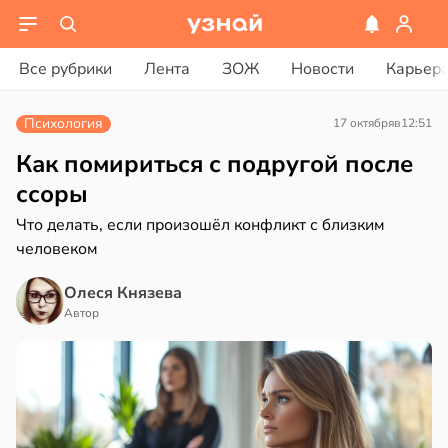
ости
вости
Все рубрики
Лента
ЗОЖ
Новости
Карьер
ая
рике
Психология
17 октября
в
12:51
ает
спространяется
щение
тойчивый
Как помириться с подругой после
ной
ссоры
ем
Что делать, если произошёл конфликт с близким
сектицидам
в
17:40
человеком
а
лярийный
мар
кринолог
Олеся Князева
ро:
в
21:42
Автор
ста
ий
н
ди
гает
ролировать
йонах
ень