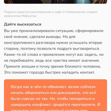
Подруги серьезно разговаривают в кафе
© Изображение создано
нейросетью Midjourney
Дайте высказаться
Вы уже проанализировали ситуацию, сформировали
своё мнение, сделали выводы. Но для
конструктивного разговора нужно услышать вторую
сторону, поэтому позвольте подруге выговориться.
Какие-то её слова и проявления могут вас задеть, но
не перебивайте, ведь все чувства имеют значения.
Примите эмоции и точку зрения близкого человека.
Это поможет гораздо быстрее наладить контакт.
Когда нас в чём-то обвиняют, велик соблазн
начать обороняться или доказывать, что всё
было совсем не так. Но, чтобы помириться и
завершить конфликт, придётся перетерпеть. В
открытом диалоге, который должен вам