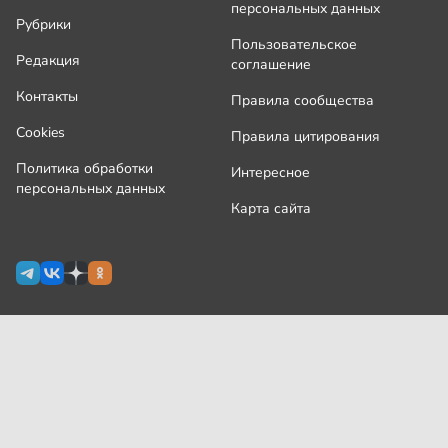
персональных данных
Рубрики
Пользовательское
Редакция
соглашение
Контакты
Правила сообщества
Cookies
Правила цитирования
Политика обработки
Интересное
персональных данных
Карта сайта
Сетевое издание Узнай.ру зарегистрировано
Роскомнадзором 09 июля 2024 г., свидетельство Эл № ФС77-
87644
На сайте применяются
рекомендательные технологии
(информационные технологии предоставления информации
на основе сбора, систематизации и анализа сведений,