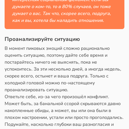
думаете о ком-то, то в 80% случаев, он тоже
е
думает о вас. Так что, скорее всего, подруга,
и
как и вы, хотела бы наладить отношения.
Проанализируйте ситуацию
В момент пиковых эмоций сложно рационально
оценить ситуацию, поэтому дайте себе время и
постарайтесь ничего не выяснять, пока не
успокоитесь. За эти несколько дней, а иногда недель,
скорее всего, остынет и ваша подруга. Только с
холодной головой можно по-настоящему
проанализировать ситуацию.
Ответьте себе, из-за чего произошёл конфликт.
Может быть, за банальной ссорой скрываются давно
накопленные обиды, а может, вы или она были в
плохом настроении, устали или просто проголодались.
Подумайте, насколько глубоки ваш разногласия и