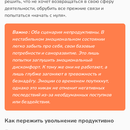
решить, что не хочет возвращаться в свою сферу
деятельности, обрубить все прежние связи и
попытаться «начать с нуля».
Важно :
Оба сценария непродуктивны. В
нестабильном эмоциональном состоянии
легко забыть про себя, свои базовые
потребности и саморазвитие. Это лишь
попытки заглушить эмоциональный
дискомфорт. К тому же они не работают, а
лишь глубже загоняют в тревожность и
безнадёгу. Эмоции со временем поутихнут,
однако это никак не отменит негативных
последствий из-за необдуманных поступков
или бездействия.
Как пережить увольнение продуктивно