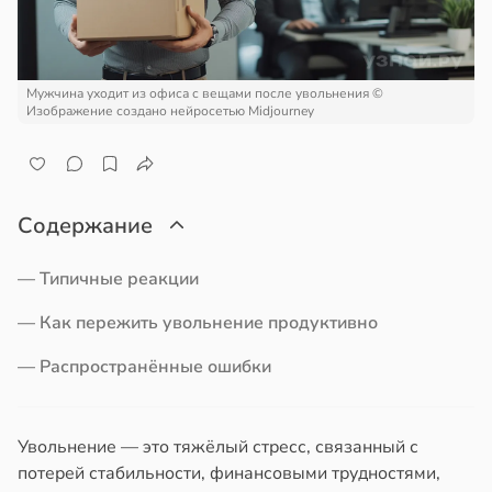
а
ем
сектицидам
вор
лярийный
бра
мар
новил
Мужчина уходит из офиса с вещами после увольнения
©
Изображение создано нейросетью Midjourney
итие
в
21:42
ста
еса
ди
й
Содержание
йонах
19:20
отной
— Типичные реакции
оянная
стройкой
— Как пережить увольнение продуктивно
ревьями
кому
— Распространённые ошибки
же
т
алкиваются
ывать
Увольнение — это тяжёлый стресс, связанный с
ссонницей
ром
потерей стабильности, финансовыми трудностями,