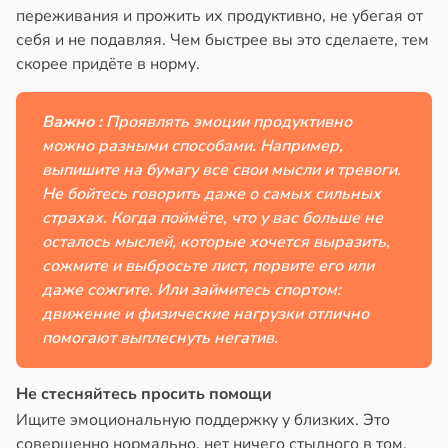
переживания и прожить их продуктивно, не убегая от
себя и не подавляя. Чем быстрее вы это сделаете, тем
скорее придёте в норму.
Важно :
Проявлять эмоции продуктивно
можно разными способами. Например,
выпишите на бумагу все свои мысли и тревоги.
Не бойтесь говорить даже о самых сильных
страхах. Когда поймёте, что у вас больше не
осталось мыслей, которые хочется выразить,
сожмите и выбросьте лист, порвите его или
даже сожгите. Или займитесь спортом:
движение и физические нагрузки отлично
помогают выплеснуть негатив.
Не стесняйтесь просить помощи
Ищите эмоциональную поддержку у близких. Это
совершенно нормально, нет ничего стыдного в том,