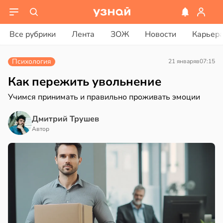
ости
вости
Все рубрики
Лента
ЗОЖ
Новости
Карьер
енты
ериканец
твительно
рвался
Психология
21 января
в
07:15
рают
соты
Как пережить увольнение
лекательных
Учимся принимать и правильно проживать эмоции
отерапевтов
ажей
Дмитрий Трушев
в
16:23
а
жил
Автор
ая
в
13:55
ста
ает
щение
рике
ной
спространяется
тойчивый
в
17:40