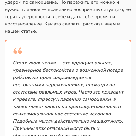
кистозных
ударом по самооценке. Но пережить его можно и
в
20:58
ста
иков
нужно, главное — правильно воспринять ситуацию, не
колог
терять уверенности в себе и дать себе время на
19:13
миссаров:
восстановление. Как это сделать, рассказываем в
ибы
нашей статье.
кринолог
жно
ро:
бирать
ий
н
рзину
гает
Страх увольнения — это иррациональное,
ролировать
чрезмерное беспокойство о возможной потере
в
19:27
ста
ень
работы, которое сопровождается
ра
знь
постоянными переживаниями, несмотря на
отсутствие реальных угроз. Часто это приводит
и
ря
к тревоге, стрессу и падению самооценки, а
также может влиять на производительность и
19:12
рантирует
психоэмоциональное состояние человека.
лее
Подобные мысли действительно мешают жить.
епкое
Причины этих опасений могут быть и
оровье
объективными, и субъективными: