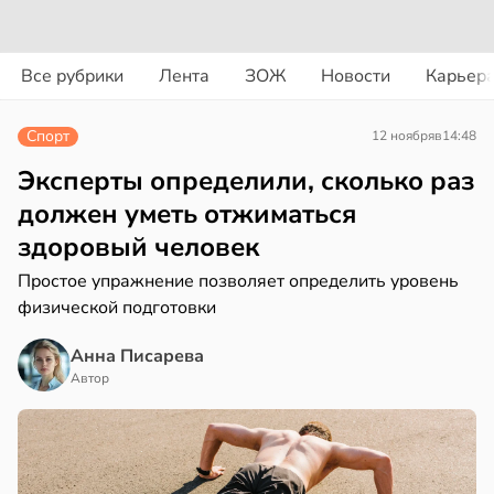
вости
вости
Все рубрики
Лента
ЗОЖ
Новости
Карьер
ериканец
циенты
рвался
йствительно
Спорт
12 ноября
в
14:48
ще
соты
бирают
Эксперты определили, сколько раз
ивлекательных
должен уметь отжиматься
ажей
ихотерапевтов
здоровый человек
в
16:23
ста
жил
Простое упражнение позволяет определить уровень
физической подготовки
трая
в
13:55
ста
ща
Анна Писарева
ижает
Автор
рике
ущение
спространяется
льной
тойчивый
ли
в
17:40