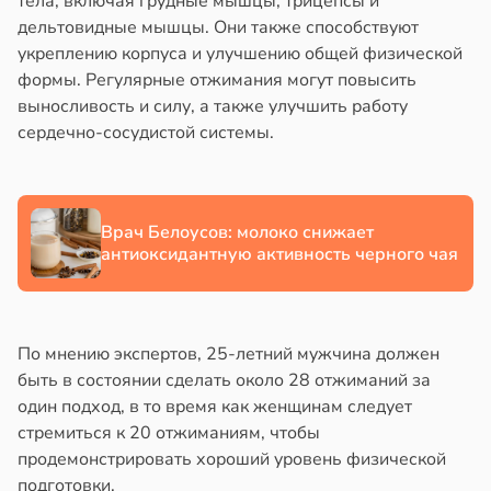
тела, включая грудные мышцы, трицепсы и
жилых
в
20:58
ста
дельтовидные мышцы. Они также способствуют
в
20:38
укреплению корпуса и улучшению общей физической
я
колог
формы. Регулярные отжимания могут повысить
миссаров:
городная
выносливость и силу, а также улучшить работу
ибы
знь
сердечно-сосудистой системы.
жно
щищает
бирать
тей
рзину
тмы
Врач Белоусов: молоко снижает
антиоксидантную активность черного чая
в
19:27
ста
лергии
знь
в
20:34
я
По мнению экспертов, 25-летний мужчина должен
ря
быть в состоянии сделать около 28 отжиманий за
е
один подход, в то время как женщинам следует
и
рантирует
стремиться к 20 отжиманиям, чтобы
лее
продемонстрировать хороший уровень физической
епкое
подготовки.
оровье