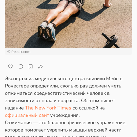
ста
ем
сектицидам
ремление
лярийный
лать
мар
бро
ложено
в
21:42
ста
ди
тях
© freepik.com
йонах
ннего
зраста
отной
Эксперты из медицинского центра клиники Мейо в
в
20:45
я
стройкой
Рочестере определили, сколько раз должен уметь
отжиматься среднестатистический человек в
блюдение
ревьями
зависимости от пола и возраста. Об этом пишет
жима
же
издание
The New York Times
со ссылкой на
я
алкиваются
официальный сайт
учреждения.
легчает
Отжимания — это базовое физическое упражнение,
ль
ссонницей
которое помогает укрепить мышцы верхней части