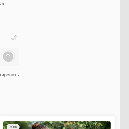
ов
тировать
ЗОЖ