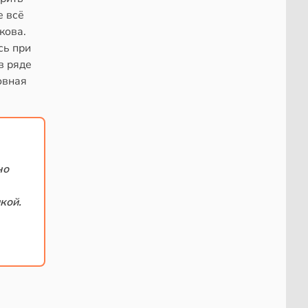
е всё
кова.
сь при
в ряде
овная
но
кой.