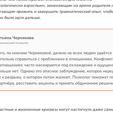
хологически взрослым», заменяющим на время родителя 
гающим прожить и завершить травматический опыт, чтоб
о было идти дальше.
тьяна Чернякова
инический психолог
го, по мнению Черняковой, далеко не всем людям удаётся
ятельно справиться с проблемами в отношениях. Конфликт
 отношениях часто маскируются под охлаждение и ощущени
льше нет. Однако это опасное заблуждение, которое нере
 к разрыву, о котором потом жалеют. Психолог поможет п
артнёра, расставить акценты и принять обдуманное решени
астные и жизненные кризисы могут настигнуть даже сам