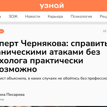
а
ЗОЖ
Новости
Карьера
Психология
Рец
18
ия
перт Чернякова: справит
аническими атаками без
холога практически
возможно
ист объяснила, в каких случаях не обойтись без професси
нна Писарева
тор