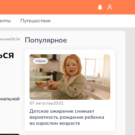
епты
Путешествия
Популярное
 июля
в
09:34
ься
Наука
ональной
07 августа
в
20:01
Детское ожирение снижает
вероятность рождения ребенка
во взрослом возрасте