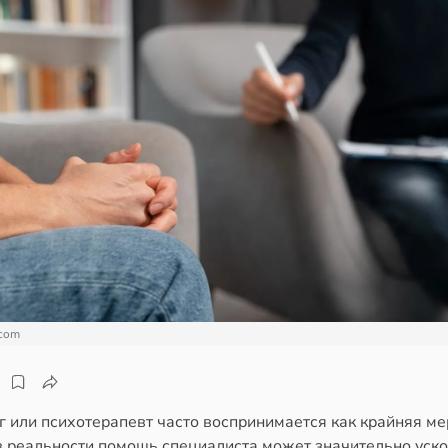
.com
 или психотерапевт часто воспринимается как крайняя ме
в реальности помощь специалиста может значительно уск