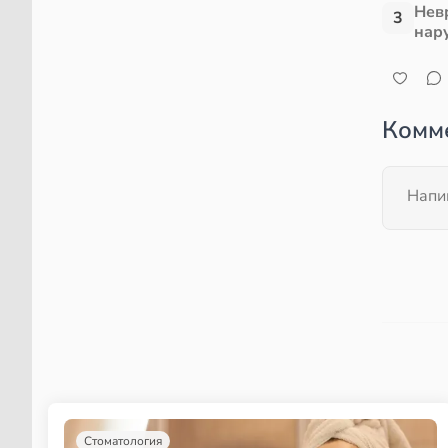
Нев
3
нар
Комм
Стоматология