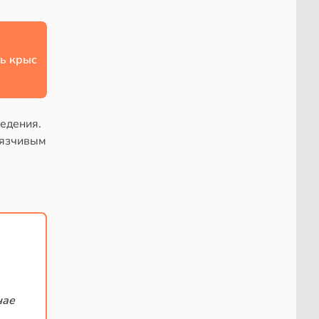
ь крыс
едения.
вязчивым
чае