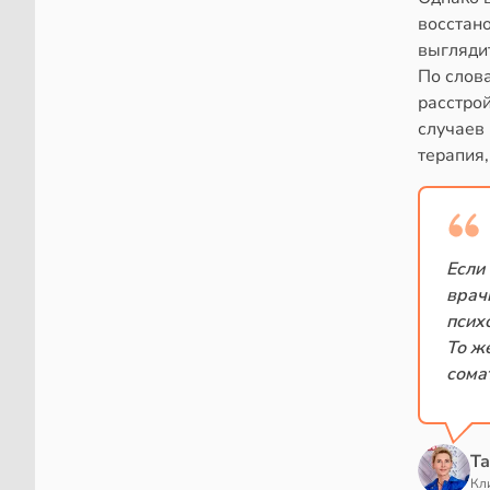
восстано
выглядит
По слов
расстрой
случаев
терапия,
Если
врач
психо
То ж
сома
Та
Кл