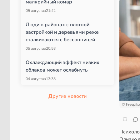
малярийный комар
05 августа
в
21:42
Люди в районах с плотной
застройкой и деревьями реже
сталкиваются с бессонницей
05 августа
в
20:58
Охлаждающий эффект низких
облаков может ослабнуть
04 августа
в
13:38
Другие новости
© Freepik
Психолог
Однако 