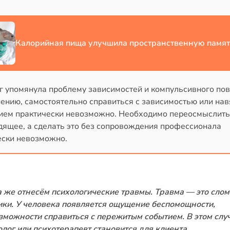
Калорийная пища улучшила пространственную памят
г упомянула проблему зависимостей и компульсивного пов
нению, самостоятельно справиться с зависимостью или на
ием практически невозможно. Необходимо переосмыслить
дящее, а сделать это без сопровождения профессионала
ески невозможно.
 же отнесём психологические травмы. Травма — это слом
ики. У человека появляется ощущение беспомощности,
зможности справиться с пережитым событием. В этом слу
олог или психотерапевт становится для клиента