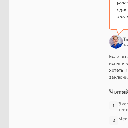
успе
один
этот
Та
Кл
Если вы
испытыва
хотеть и
заключи
Читай
Экс
1
тек
Мел
2