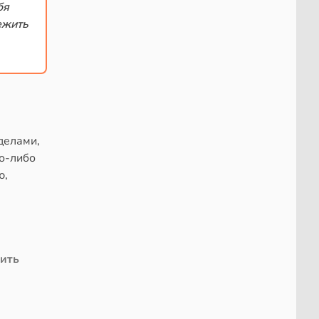
бя
ежить
делами,
то-либо
ю,
чить