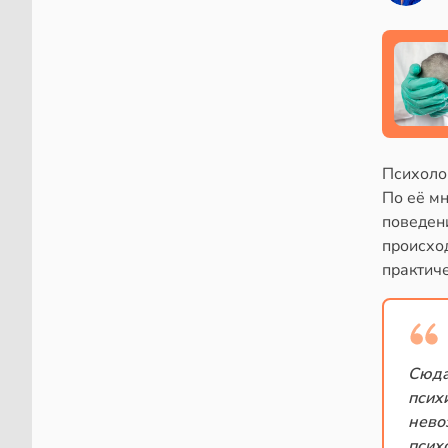
Психоло
По её м
поведен
происхо
практич
Сюда
псих
нево
псих