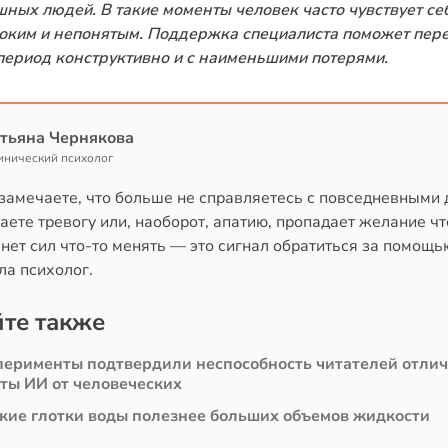
шных людей. В такие моменты человек часто чувствует се
оким и непонятым. Поддержка специалиста поможет пер
 период конструктивно и с наименьшими потерями.
тьяна Чернякова
инический психолог
 замечаете, что больше не справляетесь с повседневными 
ете тревогу или, наоборот, апатию, пропадает желание ч
 нет сил что-то менять — это сигнал обратиться за помощь
ла психолог.
те также
перименты подтвердили неспособность читателей отли
сты ИИ от человеческих
кие глотки воды полезнее больших объемов жидкости