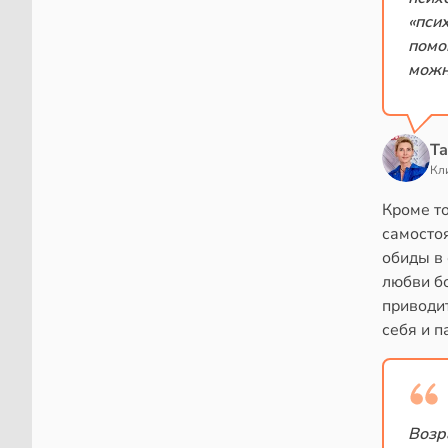
«пси
помо
можн
Та
Кл
Кроме то
самосто
обиды в
любви бо
приводит
себя и п
Возр