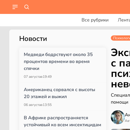
Все рубрики
Лент
Новости
Психолог
Экс
Медведи бодрствуют около 35
с п
процентов времени во время
спячки
пси
07 августа
в
19:49
не
Американец сорвался с высоты
Специал
20 этажей и выжил
помощи
06 августа
в
13:55
А
В Африке распространяется
Ав
устойчивый ко всем инсектицидам