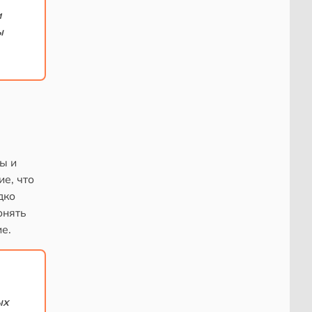
и
ы
ы и
е, что
дко
онять
е.
ых