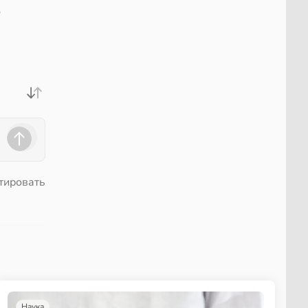
ю
тировать
Наука