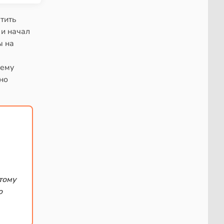
етить
 и начал
ы на
чему
но
тому
о