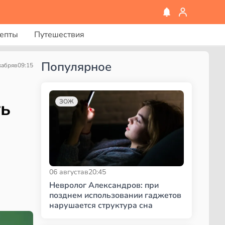
епты
Путешествия
Популярное
кабря
в
09:15
ть
ЗОЖ
06 августа
в
20:45
Невролог Александров: при
позднем использовании гаджетов
нарушается структура сна