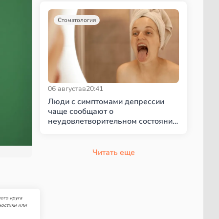
Стоматология
06 августа
в
20:41
Люди с симптомами депрессии
чаще сообщают о
неудовлетворительном состоянии
полости рта
Читать еще
ого круга
ностики или