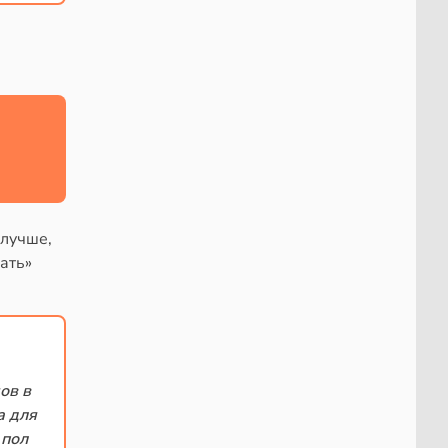
 лучше,
ать»
ов в
а для
 пол