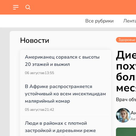
Все рубрики
Лент
Новости
Здоровье
Дие
Американец сорвался с высоты
пох
20 этажей и выжил
бол
06 августа
в
13:55
мес
В Африке распространяется
устойчивый ко всем инсектицидам
Врач объ
малярийный комар
05 августа
в
21:42
А
Ав
Люди в районах с плотной
застройкой и деревьями реже