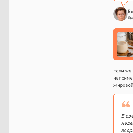
Е
Вр
Если же 
наприме
жировой
В ср
неде
здор