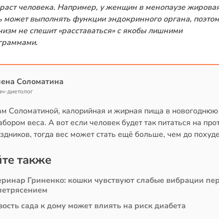
зраст человека. Например, у женщин в менопаузе жирова
ь может выполнять функции эндокринного органа, поэто
низм не спешит «расставаться» с якобы лишними
граммами.
лена Соломатина
ач-диетолог
ам Соломатиной, калорийная и жирная пища в новогоднюю
абором веса. А вот если человек будет так питаться на пр
здников, тогда вес может стать ещё больше, чем до похуд
те также
еринар Гриненко: кошки чувствуют слабые вибрации пе
летрясением
ость сада к дому может влиять на риск диабета