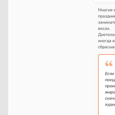
Многие м
праздник
занимать
весах.
Диетоло
иногда в
сбрасыва
Если
поху
прои
жиро
снач
худее