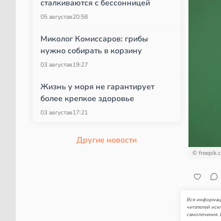
сталкиваются с бессонницей
05 августа
в
20:58
Миколог Комиссаров: грибы
нужно собирать в корзину
03 августа
в
19:27
Жизнь у моря не гарантирует
более крепкое здоровье
03 августа
в
17:21
Другие новости
© freepik.
Вся информаци
читателей иск
самолечения. 