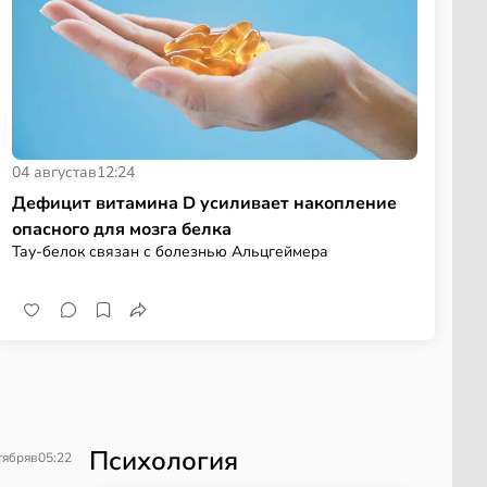
04 августа
в
12:24
Дефицит витамина D усиливает накопление
опасного для мозга белка
Тау-белок связан с болезнью Альцгеймера
Психология
тября
в
05:22