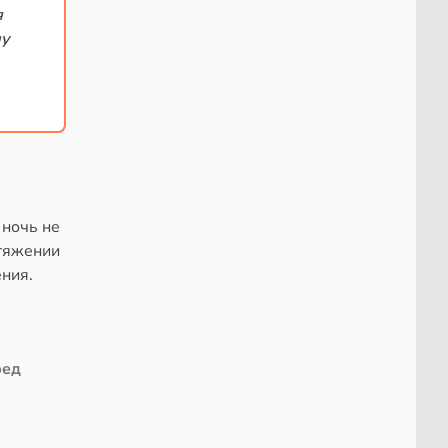
я
му
 ночь не
отяжении
ения.
ред