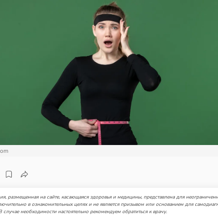
com
я, размещенная на сайте, касающаяся здоровья и медицины, представлена для неограниченн
лючительно в ознакомительных целях и не является призывом или основанием для самодиаг
В случае необходимости настоятельно рекомендуем обратиться к врачу.