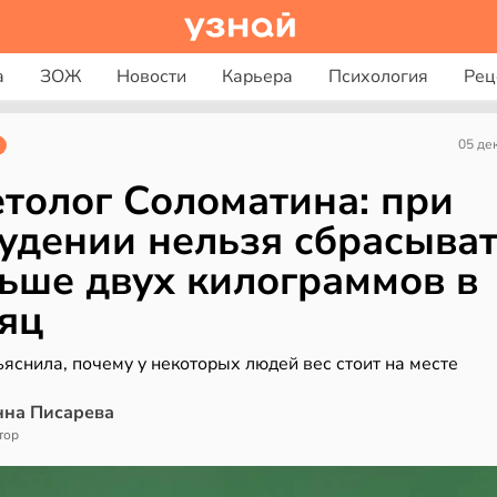
а
ЗОЖ
Новости
Карьера
Психология
Рец
05 де
толог Соломатина: при
удении нельзя сбрасыва
ьше двух килограммов в
яц
яснила, почему у некоторых людей вес стоит на месте
нна Писарева
тор