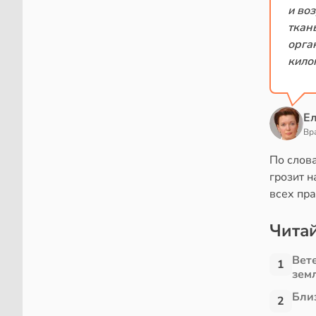
и во
ткан
орга
кило
Е
Вр
По слов
грозит н
всех пра
Читай
Вет
1
зем
Близ
2