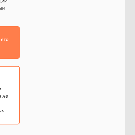
ящим
лым
 его
в
я не
а.