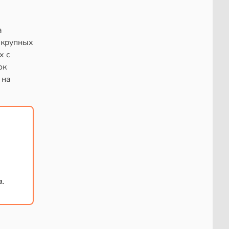
а
 крупных
х с
ок
 на
.