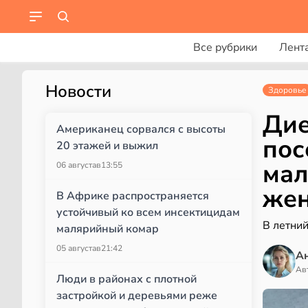
Все рубрики
Лент
Новости
Здоровье
Дие
Американец сорвался с высоты
пос
20 этажей и выжил
мал
06 августа
в
13:55
же
В Африке распространяется
устойчивый ко всем инсектицидам
В летний
малярийный комар
05 августа
в
21:42
А
Ав
Люди в районах с плотной
застройкой и деревьями реже