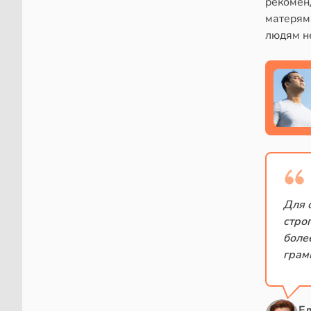
рекомен
матерям
людям не
Для 
стро
боле
грам
Е