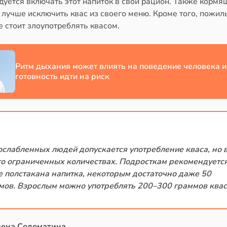
дуется включать этот напиток в свой рацион. Также корм
 лучше исключить квас из своего меню. Кроме того, пожи
 стоит злоупотреблять квасом.
Ритм дыхания может влиять на поведение человека и
готовность идти на риск
ослабленных людей допускается употребление кваса, но 
го ограниченных количествах. Подросткам рекомендуетс
е полстакана напитка, некоторым достаточно даже 50
мов. Взрослым можно употреблять 200–300 граммов квас
лена Соломатина