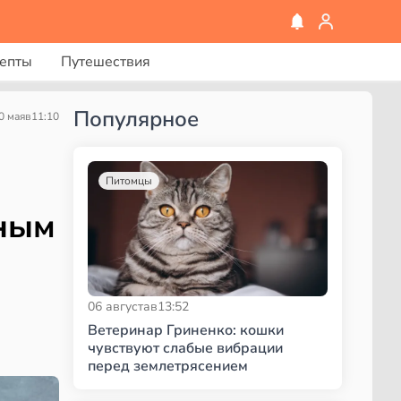
епты
Путешествия
Популярное
0 мая
в
11:10
Питомцы
нным
06 августа
в
13:52
Ветеринар Гриненко: кошки
чувствуют слабые вибрации
перед землетрясением