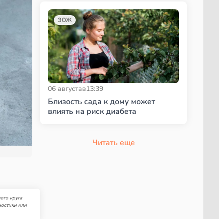
ЗОЖ
06 августа
в
13:39
Близость сада к дому может
влиять на риск диабета
Читать еще
ого круга
ностики или