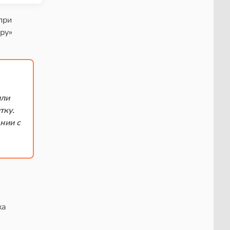
при
ру»
или
тку.
нии с
ка