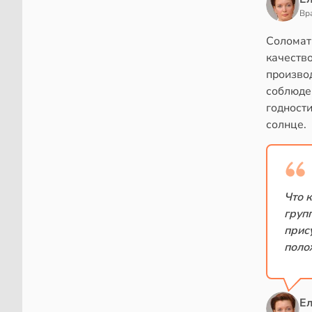
Вр
Соломат
качеств
производ
соблюде
годности
солнце.
Что 
груп
прис
поло
Е