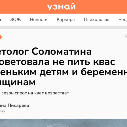
а
ЗОЖ
Новости
Карьера
Психология
Рец
3
толог Соломатина
оветовала не пить квас
еньким детям и береме
нщинам
 сезон спрос на квас возрастает
нна Писарева
тор