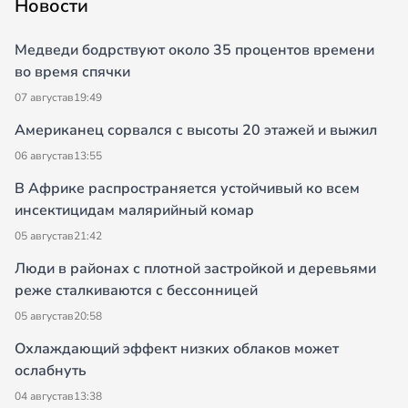
Новости
Медведи бодрствуют около 35 процентов времени
во время спячки
07 августа
в
19:49
Американец сорвался с высоты 20 этажей и выжил
06 августа
в
13:55
В Африке распространяется устойчивый ко всем
инсектицидам малярийный комар
05 августа
в
21:42
Люди в районах с плотной застройкой и деревьями
реже сталкиваются с бессонницей
05 августа
в
20:58
Охлаждающий эффект низких облаков может
ослабнуть
04 августа
в
13:38