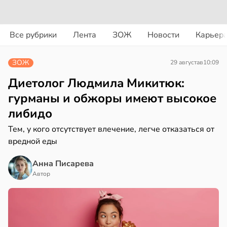
вости
вости
Все рубрики
Лента
ЗОЖ
Новости
Карьер
дведи
колог
дрствуют
миссаров:
ЗОЖ
29 августа
в
10:09
оло
ибы
жно
Диетолог Людмила Микитюк:
оцентов
бирать
гурманы и обжоры имеют высокое
емени
либидо
рзину
емя
Тем, у кого отсутствует влечение, легче отказаться от
в
19:27
ста
ячки
вредной еды
знь
в
19:49
Анна Писарева
ста
Автор
ериканец
ря
рвался
рантирует
соты
лее