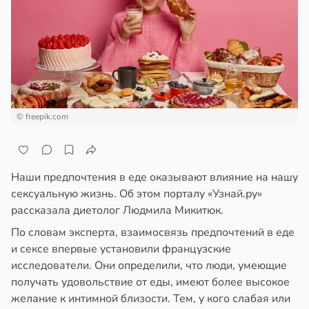
епкое
ажей
оровье
в
17:21
ста
жил
циенты
в
13:55
ста
йствительно
ще
© freepik.com
рике
бирают
спространяется
ивлекательных
тойчивый
ихотерапевтов
Наши предпочтения в еде оказывают влияние на нашу
в
16:23
ста
ем
сексуальную жизнь. Об этом порталу «Узнай.ру»
сектицидам
рассказала диетолог Людмила Микитюк.
трая
лярийный
ща
По словам эксперта, взаимосвязь предпочтений в еде
мар
ижает
и сексе впервые установили французские
ущение
исследователи. Они определили, что люди, умеющие
в
21:42
ста
льной
получать удовольствие от еды, имеют более высокое
ди
ли
желание к интимной близости. Тем, у кого слабая или