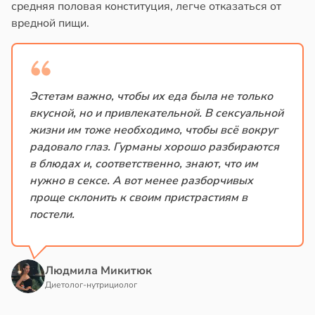
средняя половая конституция, легче отказаться от
в
17:40
ста
йонах
вредной пищи.
ди
отной
стройкой
льшой
Эстетам важно, чтобы их еда была не только
ревьями
метной
вкусной, но и привлекательной. В сексуальной
же
лерой
жизни им тоже необходимо, чтобы всё вокруг
алкиваются
жутся
радовало глаз. Гурманы хорошо разбираются
ружающим
в блюдах и, соответственно, знают, что им
ссонницей
ивлекательнее
нужно в сексе. А вот менее разборчивых
проще склонить к своим пристрастиям в
в
20:58
ста
атуснее
постели.
лаждающий
в
20:11
я
фект
зких
Людмила Микитюк
е
лаков
Диетолог-нутрициолог
и
жет
лабнуть