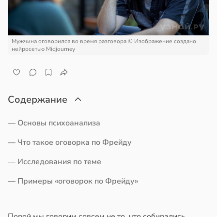
ра
отной
стройкой
и
ревьями
Мужчина оговорился во время разговора
© Изображение создано
19:12
же
нейросетью Midjourney
алкиваются
квенный
ссонницей
шил
Содержание
затели
в
20:58
ста
ти
колог
— Основы психоанализа
дых
миссаров:
— Что такое оговорка по Фрейду
й
ибы
жно
— Исследования по теме
19:06
бирать
— Примеры «оговорок по Фрейду»
рзину
чев:
панцы
в
19:27
ста
Порой мы говорим совсем не то, что собирались.