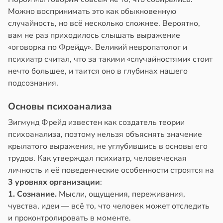
Можно воспринимать это как обыкновенную
цы
знь
случайность, но всё несколько сложнее. Вероятно,
лнительно
вам не раз приходилось слышать выражение
ужают
ря
«оговорка по Фрейду». Великий невропатолог и
авы
психиатр считал, что за такими «случайностями» стоит
рантирует
нечто большее, и таится оно в глубинах нашего
оночник
лее
подсознания.
епкое
20:55
оровье
Основы психоанализа
тия
в
17:21
ста
Зигмунд Фрейд известен как создатель теории
гают
психоанализа, поэтому нельзя объяснять значение
ьянам
циенты
крылатого выражения, не углубившись в основы его
ть
йствительно
трудов. Как утверждал психиатр, человеческая
ще
личность и её поведенческие особенности строятся на
бирают
3 уровнях организации
:
и
ивлекательных
1. Сознание.
Мысли, ощущения, переживания,
ихотерапевтов
20:37
чувства, идеи — всё то, что человек может отследить
в
16:23
и проконтролировать в моменте.
ста