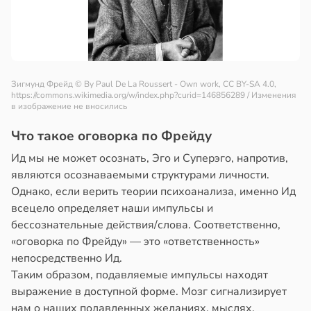
Зигмунд Фрейд
© By Paul De La Roussert - Own work, CC BY-SA 4.0,
https://commons.wikimedia.org/w/index.php?curid=146856289 / Изменения
в изображение не вносились
Что такое оговорка по Фрейду
Ид мы не может осознать, Эго и Суперэго, напротив,
являются осознаваемыми структурами личности.
Однако, если верить теории психоанализа, именно Ид
всецело определяет наши импульсы и
бессознательные действия/слова. Соответственно,
«оговорка по Фрейду» — это «ответственность»
непосредственно Ид.
Таким образом, подавляемые импульсы находят
выражение в доступной форме. Мозг сигнализирует
нам о наших подавленных желаниях, мыслях,