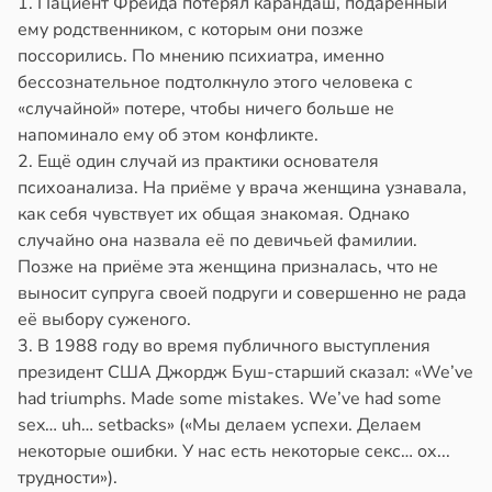
1. Пациент Фрейда потерял карандаш, подаренный
ему родственником, с которым они позже
поссорились. По мнению психиатра, именно
бессознательное подтолкнуло этого человека с
«случайной» потере, чтобы ничего больше не
напоминало ему об этом конфликте.
2. Ещё один случай из практики основателя
психоанализа. На приёме у врача женщина узнавала,
как себя чувствует их общая знакомая. Однако
случайно она назвала её по девичьей фамилии.
Позже на приёме эта женщина призналась, что не
выносит супруга своей подруги и совершенно не рада
её выбору суженого.
3. В 1988 году во время публичного выступления
президент США Джордж Буш-старший сказал: «We’ve
had triumphs. Made some mistаkes. We’ve had some
sex… uh… setbacks» («Мы делаем успехи. Делаем
некоторые ошибки. У нас есть некоторые секс… ох...
трудности»).