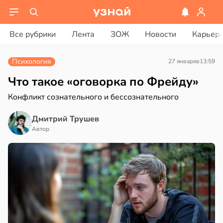
ости
вости
Все рубрики
Лента
ЗОЖ
Новости
Карьер
ая
рике
Психология
27 января
в
13:59
ает
спространяется
щение
тойчивый
Что такое «оговорка по Фрейду»
ной
Конфликт сознательного и бессознательного
ем
сектицидам
Дмитрий Трушев
в
17:40
а
лярийный
Автор
мар
кринолог
ро:
в
21:42
ста
ий
н
ди
гает
ролировать
йонах
ень