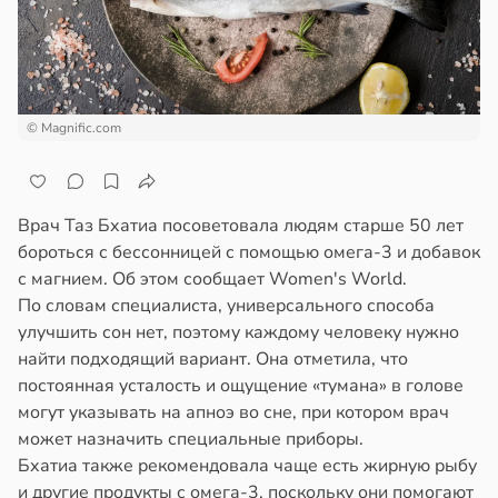
отной
емя
стройкой
ячки
ревьями
в
19:49
ста
же
© Magnific.com
алкиваются
вролог
ександров:
ссонницей
и
Врач Таз Бхатиа посоветовала людям старше 50 лет
зднем
в
20:58
ста
бороться с бессонницей с помощью омега-3 и добавок
пользовании
с магнием. Об этом сообщает Women's World.
джетов
колог
По словам специалиста, универсального способа
рушается
миссаров:
улучшить сон нет, поэтому каждому человеку нужно
руктура
ибы
найти подходящий вариант. Она отметила, что
а
жно
постоянная усталость и ощущение «тумана» в голове
бирать
в
20:45
могут указывать на апноэ во сне, при котором врач
ста
может назначить специальные приборы.
рзину
ди
Бхатиа также рекомендовала чаще есть жирную рыбу
в
19:27
и другие продукты с омега-3, поскольку они помогают
ста