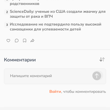
родственников
в
13:55
ста
е
ScienceDaily: ученые из США создали жвачку для
2
защиты от рака и ВПЧ
и
е
Исследование не подтвердило пользу высокой
3
и
самооценки для успеваемости детей
Комментарии
Войти
, чтобы комментировать