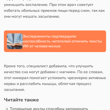
мптомами
уменьшить воспаление. При этом врач советует
прессии
знь
избегать обильных приемов пищи перед сном, так как
ще
они могут мешать засыпанию.
общают
ря
удовлетворительном
рантирует
Эксперименты подтвердили
стоянии
лее
неспособность читателей отличить тексты
лости
епкое
ИИ от человеческих
а
оровье
в
в
20:41
17:21
ста
ста
Кроме того, специалист добавила, что улучшить
ериканец
циенты
качество сна могут добавки с магнием. По ее словам,
рвался
йствительно
этот минерал помогает успокоить чрезмерно активные
ще
нервы и расслабить мышцы, облегчая процесс
соты
бирают
засыпания.
ивлекательных
ажей
ихотерапевтов
Читайте также
в
16:23
Тупорылые акулы способны запоминать
ста
жил
1