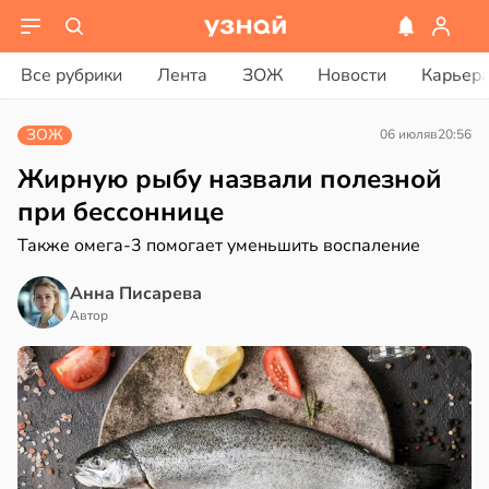
вости
вости
Все рубрики
Лента
ЗОЖ
Новости
Карьер
лкие
отки
рике
ЗОЖ
06 июля
в
20:56
ды
спространяется
лезнее
тойчивый
Жирную рыбу назвали полезной
льших
при бессоннице
ъемов
ем
Также омега-3 помогает уменьшить воспаление
дкости
сектицидам
лярийный
в
19:52
Анна Писарева
ста
мар
Автор
дведи
в
21:42
ста
дрствуют
оло
ди
оцентов
йонах
емени