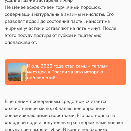
удаляет даже застарелый жир.
ды
Не менее эффективен горчичный порошок,
тывают
содержащий натуральные энзимы и кислоты. Его
сс
емя
разводят водой до состояния пасты, наносят на
ы
21:03
жирные участки и оставляют на пять минут. После
ставляет
этого посуду протирают губкой и тщательно
льше
ние
ополаскивают.
едать
чины
в
20:59
ста
тия
Июль 2026 года стал самым теплым
т
ди
месяцем в России за всю историю
ть
наблюдений
йонах
нка
отной
Ещё одним проверенным средством считается
стройкой
хозяйственное мыло, обладающее хорошими
ении
обезжиривающими свойствами. Его растворяют в
ревьями
20:58
холодной воде и полученным раствором намыливают
же
посуду при помощи губки. В конце необходимо
алкиваются