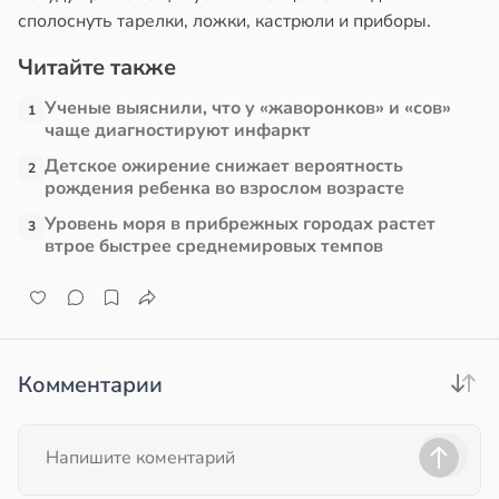
сполоснуть тарелки, ложки, кастрюли и приборы.
ссонницей
Читайте также
в
20:58
ста
Ученые выяснили, что у «жаворонков» и «сов»
1
чаще диагностируют инфаркт
е
Детское ожирение снижает вероятность
2
и
рождения ребенка во взрослом возрасте
Уровень моря в прибрежных городах растет
3
втрое быстрее среднемировых темпов
Комментарии