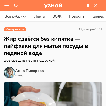
ости
вости
Все рубрики
Лента
ЗОЖ
Новости
Карьер
енты
дведи
твительно
дрствуют
Интересное
30 декабря
в
19:11
оло
рают
Жир сдаётся без кипятка —
лекательных
оцентов
лайфхаки для мытья посуды в
отерапевтов
емени
ледяной воде
в
16:23
а
емя
Все средства есть под рукой
ячки
ая
Анна Писарева
в
19:49
Автор
ста
ает
щение
ериканец
ной
рвался
соты
в
17:40