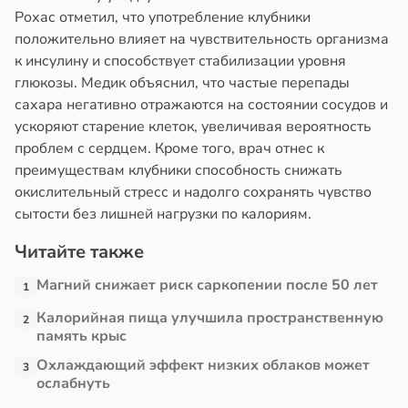
тановил
Рохас отметил, что употребление клубники
знь
звитие
положительно влияет на чувствительность организма
риеса
к инсулину и способствует стабилизации уровня
ря
глюкозы. Медик объяснил, что частые перепады
тей
сахара негативно отражаются на состоянии сосудов и
рантирует
ускоряют старение клеток, увеличивая вероятность
в
19:20
я
лее
проблем с сердцем. Кроме того, врач отнес к
епкое
юквенный
преимуществам клубники способность снижать
оровье
к
окислительный стресс и надолго сохранять чувство
учшил
сытости без лишней нагрузки по калориям.
в
17:21
ста
казатели
Читайте также
циенты
мяти
йствительно
Магний снижает риск саркопении после 50 лет
1
ще
лодых
бирают
дей
Калорийная пища улучшила пространственную
2
память крыс
ивлекательных
в
19:06
я
ихотерапевтов
Охлаждающий эффект низких облаков может
3
ослабнуть
в
16:23
ста
е