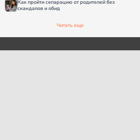
Как пройти сепарацию от родителей без
скандалов и обид
Читать еще
О проекте
Согласие на обработку
персональных данных
Рубрики
Пользовательское
Редакция
соглашение
Контакты
Правила сообщества
Cookies
Правила цитирования
Политика обработки
Интересное
персональных данных
Карта сайта