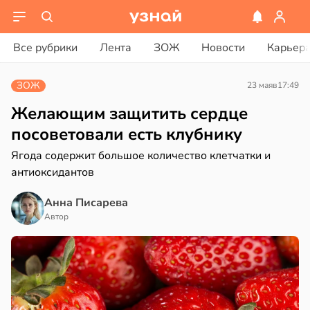
вости
вости
Все рубрики
Лента
ЗОЖ
Новости
Карьер
трая
рике
ща
ЗОЖ
23 мая
в
17:49
спространяется
ижает
тойчивый
ущение
Желающим защитить сердце
льной
посоветовали есть клубнику
ем
ли
Ягода содержит большое количество клетчатки и
сектицидам
в
17:40
антиоксидантов
ста
лярийный
мар
чная
Анна Писарева
ра
в
21:42
Автор
ста
ала
ди
иливаться
стрее
йонах
евной