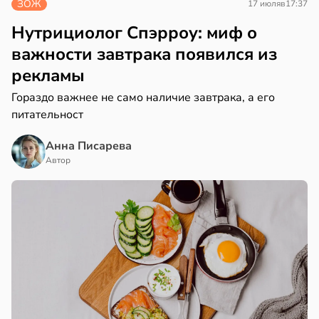
ЗОЖ
17 июля
в
17:37
Нутрициолог Спэрроу: миф о
важности завтрака появился из
рекламы
Гораздо важнее не само наличие завтрака, а его
питательност
Анна Писарева
Автор