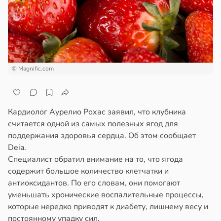
отной
следние
стройкой
т
ревьями
в
19:25
я
же
алкиваются
ботники
© Magnific.com
ссонницей
ихопатическими
ртами
в
20:58
ста
Кардиолог Аурелио Рохас заявил, что клубника
азались
считается одной из самых полезных ягод для
колог
рпимее
поддержания здоровья сердца. Об этом сообщает
миссаров:
Deia.
ибы
ту
Специалист обратил внимание на то, что ягода
жно
чальства
содержит большое количество клетчатки и
бирать
в
19:22
антиоксидантов. По его словам, они помогают
я
уменьшать хронические воспалительные процессы,
рзину
створ
которые нередко приводят к диабету, лишнему весу и
ребра
в
19:27
постоянному упадку сил.
ста