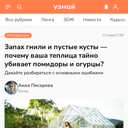
ости
вости
Все рубрики
Лента
ЗОЖ
Новости
Карьер
енты
дведи
твительно
дрствуют
Интересное
17 мая
в
17:56
оло
рают
Запах гнили и пустые кусты —
лекательных
оцентов
почему ваша теплица тайно
отерапевтов
емени
убивает помидоры и огурцы?
в
16:23
а
емя
Давайте разбираться с основными ошибками
ячки
ая
Анна Писарева
в
19:49
Автор
ста
ает
щение
ериканец
ной
рвался
соты
в
17:40