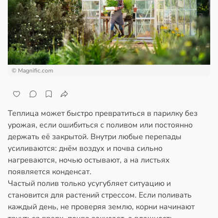
а
ажей
щи
жил
ты
ают
в
13:55
ста
© Magnific.com
зней
ца
рике
спространяется
дов
тойчивый
Теплица может быстро превратиться в парилку без
урожая, если ошибиться с поливом или постоянно
20:54
ем
держать её закрытой. Внутри любые перепады
сектицидам
усиливаются: днём воздух и почва сильно
олог
лярийный
нагреваются, ночью остывают, а на листьях
кер
мар
появляется конденсат.
ветовала
Частый полив только усугубляет ситуацию и
в
21:42
ста
становится для растений стрессом. Если поливать
ищенные
каждый день, не проверяя землю, корни начинают
ки
ди