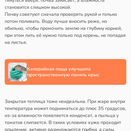
тянуться вверх, почва закисает, а влажность
становится слишком высокой.
ка
йонах
Почву советуют сначала проверять рукой и только
зрелые
потом поливать. Воду лучше вносить реже, но
ны
отной
обильно, чтобы промочить землю на глубину корней,
стройкой
20:49
при этом лить её нужно только под корень, не попадая
на листья.
ревьями
и
же
алкиваются
шой
Калорийная пища улучшила
ссонницей
тной
пространственную память крыс
рой
в
20:58
ста
тся
ужающим
лаждающий
Закрытая теплица тоже неидеальна. При жаре внутри
лекательнее
фект
температура может подниматься до плюс 35 градусов,
зких
из-за влажности появляется конденсат, а пыльца у
уснее
лаков
томатов слипается. В таких условиях хуже проходит
жет
20:11
опыление, активно размножаются грибки, а силы
лабнуть