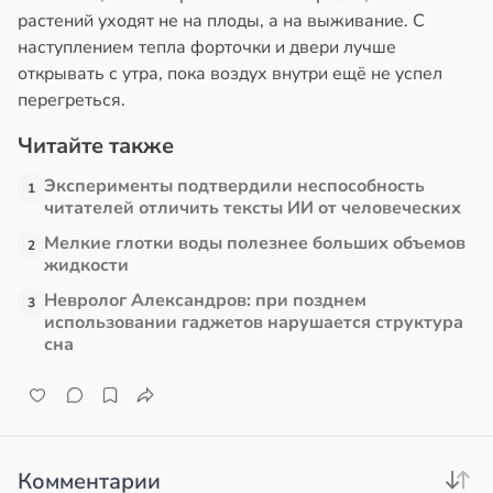
растений уходят не на плоды, а на выживание. С
в
13:38
наступлением тепла форточки и двери лучше
ста
открывать с утра, пока воздух внутри ещё не успел
перегреться.
е
и
Читайте также
Эксперименты подтвердили неспособность
1
читателей отличить тексты ИИ от человеческих
Мелкие глотки воды полезнее больших объемов
2
жидкости
Невролог Александров: при позднем
3
использовании гаджетов нарушается структура
сна
Комментарии