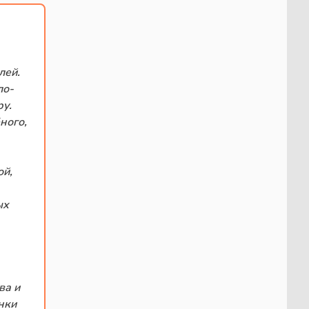
лей.
ло-
у.
ного,
ой,
ых
ва и
нки