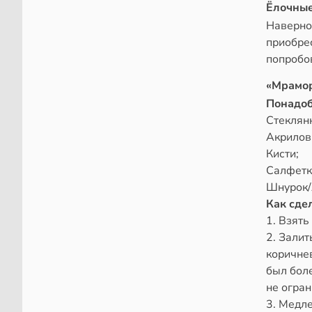
Ёлочные
Наверно
приобрес
попробо
«Мрамор
Понадоб
Стеклян
Акрилов
Кисти;
Салфетк
Шнурок/
Как сде
1. Взять
2. Залит
коричне
был бол
не огран
3. Медле