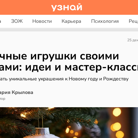
а
ЗОЖ
Новости
Карьера
Психология
Рец
25 де
чные игрушки своими
ами: идеи и мастер-клас
лать уникальные украшения к Новому году и Рождеству
ария Крылова
тор