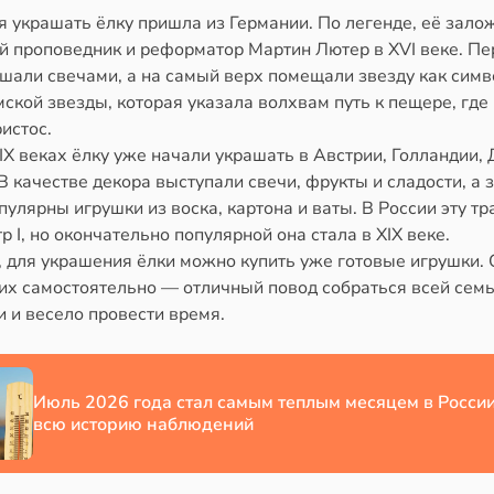
 украшать ёлку пришла из Германии. По легенде, её зало
й проповедник и реформатор Мартин Лютер в XVI веке. П
ашали свечами, а на самый верх помещали звезду как симв
кой звезды, которая указала волхвам путь к пещере, где
истос.
XIX веках ёлку уже начали украшать в Австрии, Голландии, 
В качестве декора выступали свечи, фрукты и сладости, а 
пулярны игрушки из воска, картона и ваты. В России эту т
р I, но окончательно популярной она стала в XIX веке.
, для украшения ёлки можно купить уже готовые игрушки.
их самостоятельно — отличный повод собраться всей семь
 и весело провести время.
Июль 2026 года стал самым теплым месяцем в России
всю историю наблюдений