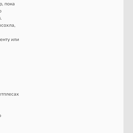
р, пока
о
.
ысохла,
енту или
етплесах
о