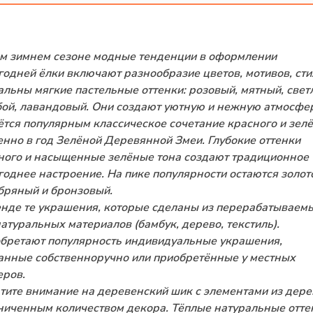
ом зимнем сезоне модные тенденции в оформлении
годней ёлки включают разнообразие цветов, мотивов, сти
альны мягкие пастельные оттенки: розовый, мятный, свет
бой, лавандовый. Они создают уютную и нежную атмосфер
ётся популярным классическое сочетание красного и зелё
енно в год Зелёной Деревянной Змеи. Глубокие оттенки
ного и насыщенные зелёные тона создают традиционное
годнее настроение. На пике популярности остаются золот
бряный и бронзовый.
енде те украшения, которые сделаны из перерабатываем
натуральных материалов (бамбук, дерево, текстиль).
бретают популярность индивидуальные украшения,
анные собственноручно или приобретённые у местных
еров.
тите внимание на деревенский шик с элементами из дере
ниченным количеством декора. Тёплые натуральные отте