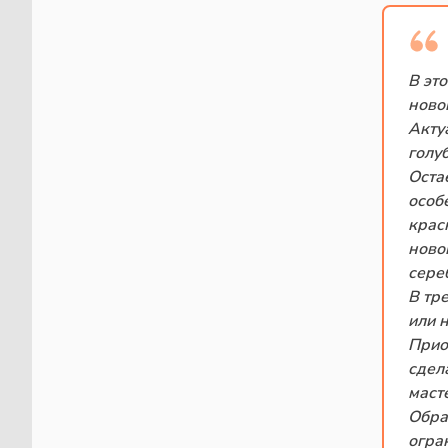
В эт
ново
Акту
голу
Оста
особ
крас
ново
сере
В тр
или 
Прио
сдел
маст
Обра
огра