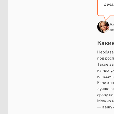
дела
А
ди
Каки
Необяза
под росп
Такие за
из них у
классиче
Если хоч
лучше а
сразу на
Можно не
— вашу 