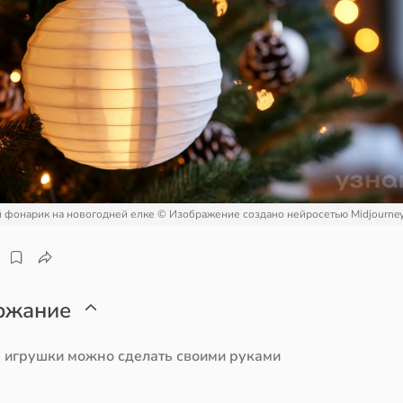
 фонарик на новогодней елке
© Изображение создано нейросетью Midjourne
ржание
 игрушки можно сделать своими руками