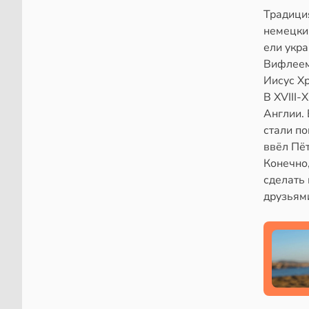
Традиция
немецки
ели укр
Вифлеемс
Иисус Хр
В XVIII-
Англии. 
стали по
ввёл Пёт
Конечно
сделать 
друзьями