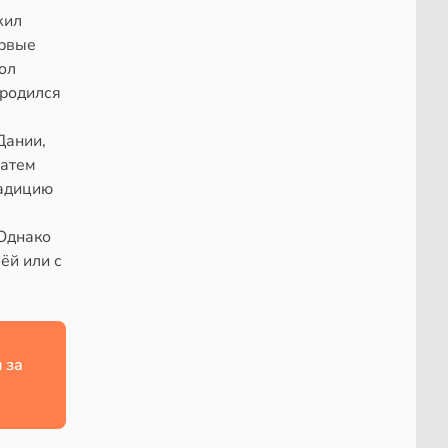
жил
ервые
ол
 родился
Дании,
затем
радицию
 Однако
ёй или с
 за