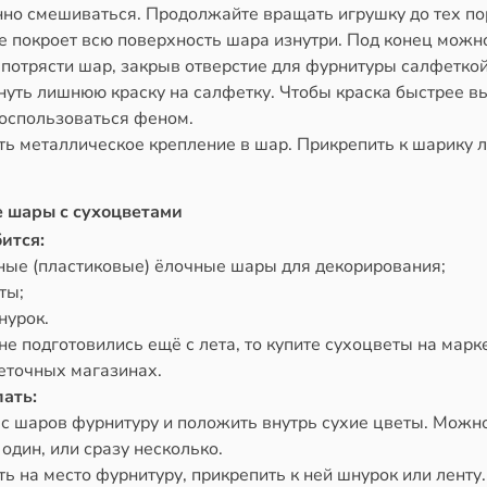
нно смешиваться. Продолжайте вращать игрушку до тех по
е покроет всю поверхность шара изнутри. Под конец можн
 потрясти шар, закрыв отверстие для фурнитуры салфеткой
нуть лишнюю краску на салфетку. Чтобы краска быстрее в
оспользоваться феном.
ть металлическое крепление в шар. Прикрепить к шарику л
 шары с сухоцветами
ится:
ные (пластиковые) ёлочные шары для декорирования;
ты;
нурок.
не подготовились ещё с лета, то купите сухоцветы на марк
веточных магазинах.
лать:
 с шаров фурнитуру и положить внутрь сухие цветы. Можн
один, или сразу несколько.
ть на место фурнитуру, прикрепить к ней шнурок или ленту.