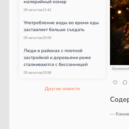
малярийный комар
05 августа
в
21:42
Употребление воды во время еды
заставляет больше съедать
05 августа
в
20:59
Люди в районах с плотной
застройкой и деревьями реже
сталкиваются с бессонницей
Бумажный
05 августа
в
20:58
Другие новости
Соде
— Какие