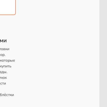
ами
товки
ор.
екоторые
купить
зды.
унок
сти
 блёстки