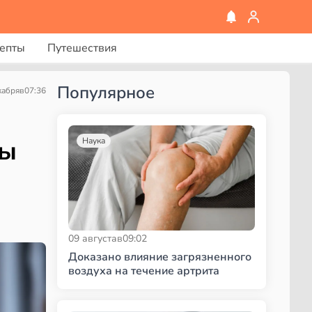
епты
Путешествия
Популярное
кабря
в
07:36
сы
Наука
09 августа
в
09:02
Доказано влияние загрязненного
воздуха на течение артрита