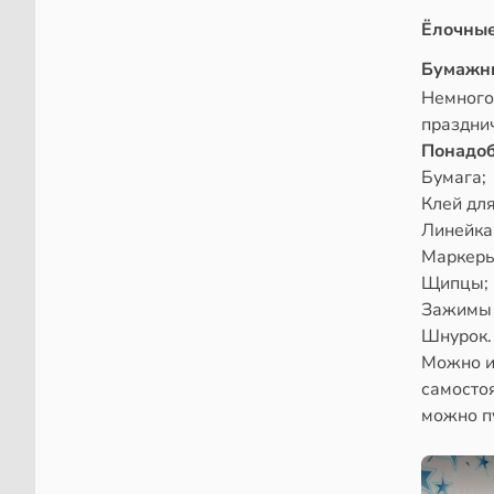
Ёлочные
Бумажн
Немного
праздни
Понадоб
Бумага;
Клей для
Линейка
Маркеры
Щипцы;
Зажимы 
Шнурок.
Можно и
самостоя
можно п