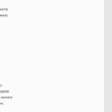
жете
ожно
о-
шаров
 ничем
м.