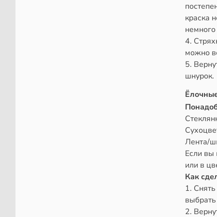
постепе
краска н
немного
4. Стрях
можно в
5. Верну
шнурок.
Ёлочные
Понадоб
Стеклян
Сухоцве
Лента/ш
Если вы 
или в ц
Как сде
1. Снять
выбрать 
2. Верну