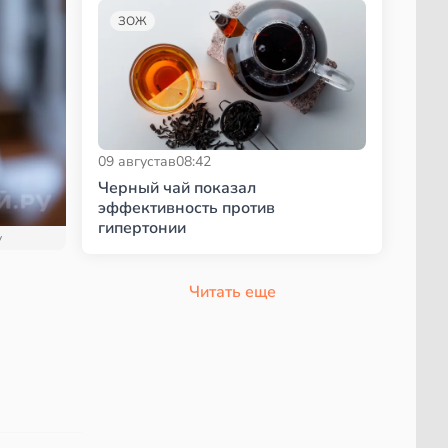
ЗОЖ
09 августа
в
08:42
Черный чай показал
эффективность против
гипертонии
y
Читать еще