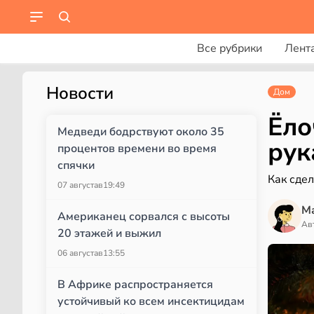
Все рубрики
Лент
Новости
Дом
Ёло
Медведи бодрствуют около 35
рук
процентов времени во время
спячки
Как сде
07 августа
в
19:49
М
Американец сорвался с высоты
Ав
20 этажей и выжил
06 августа
в
13:55
В Африке распространяется
устойчивый ко всем инсектицидам