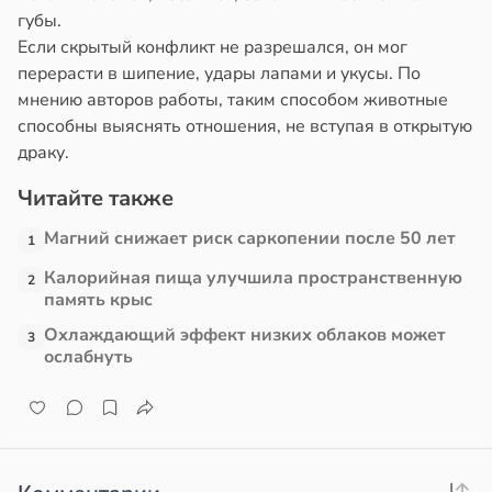
губы.
Если скрытый конфликт не разрешался, он мог
е
е
перерасти в шипение, удары лапами и укусы. По
и
и
мнению авторов работы, таким способом животные
способны выяснять отношения, не вступая в открытую
драку.
Читайте также
Магний снижает риск саркопении после 50 лет
1
Калорийная пища улучшила пространственную
2
память крыс
Охлаждающий эффект низких облаков может
3
ослабнуть