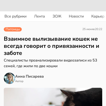
вости
вости
Все рубрики
Лента
ЗОЖ
Новости
Карьер
трая
рике
ща
Питомцы
25 июня
в
20:22
спространяется
ижает
тойчивый
ущение
Взаимное вылизывание кошек не
льной
всегда говорит о привязанности и
ем
ли
заботе
сектицидам
в
17:40
ста
лярийный
Специалисты проанализировали видеозаписи из 53
мар
семей, где жили по две кошки
чная
ра
в
21:42
Анна Писарева
ста
ала
Автор
ди
иливаться
стрее
йонах
евной