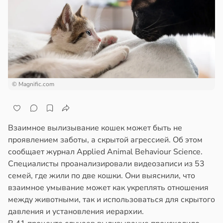
отной
следние
стройкой
т
ревьями
в
19:25
я
же
алкиваются
ботники
© Magnific.com
ссонницей
ихопатическими
ртами
в
20:58
ста
азались
колог
рпимее
Взаимное вылизывание кошек может быть не
миссаров:
проявлением заботы, а скрытой агрессией. Об этом
ибы
ту
сообщает журнал Applied Animal Behaviour Science.
жно
чальства
Специалисты проанализировали видеозаписи из 53
бирать
семей, где жили по две кошки. Они выяснили, что
в
19:22
я
взаимное умывание может как укреплять отношения
рзину
между животными, так и использоваться для скрытого
створ
давления и установления иерархии.
ребра
в
19:27
ста