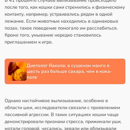
В 41 проценте случаев вылизывание происходило
тановил
после того, как кошки сами стремились к физическому
знь
звитие
контакту, например, устраивались рядом в одной
риеса
лежанке. Если животные находились в одинаковых
ря
позах, такое поведение помогало им расслабиться.
тей
Кроме того, умывание нередко становилось
рантирует
в
19:20
приглашением к игре.
я
лее
епкое
стоянная
оровье
а
Диетолог Яакола: в сушеном манго в
в
17:21
ста
шесть раз больше сахара, чем в кока-
адкому
коле
циенты
жет
йствительно
азывать
ще
Однако настойчивое вылизывание, особенно в
бирают
ндром
области шеи, исследователи связали с проявлением
ивлекательных
ликистозных
пассивной агрессии. В таких ситуациях кошки чаще
ихотерапевтов
чников
демонстрировали признаки стресса, прижимали уши,
в
19:13
в
16:23
мотали головой, чесались, зевали или облизывали
ста
я