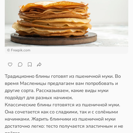
а
ажей
щи
жил
ты
ают
в
13:55
ста
зней
© Freepik.com
ца
рике
спространяется
дов
тойчивый
Традиционно блины готовят из пшеничной муки. Во
20:54
ем
время Масленицы предлагаем вам попробовать и
сектицидам
другие сорта. Рассказываем, какие виды муки
олог
лярийный
подойдут для разных начинок.
кер
мар
Классические блины готовятся из пшеничной муки.
ветовала
Она сочетается как со сладкими, так и с солёными
в
21:42
ста
начинками. Жарить блинчики из пшеничной муки
ищенные
достаточно легко: тесто получается эластичным и не
ки
ди