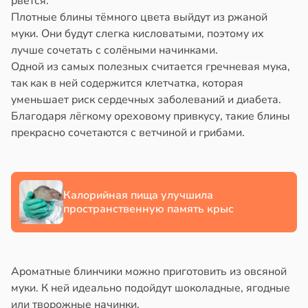
рвётся.
Плотные блины тёмного цвета выйдут из ржаной
ка
йонах
муки. Они будут слегка кисловатыми, поэтому их
зрелые
лучше сочетать с солёными начинками.
ны
отной
Одной из самых полезных считается гречневая мука,
стройкой
20:49
так как в ней содержится клетчатка, которая
уменьшает риск сердечных заболеваний и диабета.
ревьями
и
Благодаря лёгкому ореховому привкусу, такие блины
же
прекрасно сочетаются с ветчиной и грибами.
алкиваются
шой
ссонницей
тной
рой
в
20:58
Калорийная пища улучшила
ста
тся
пространственную память крыс
ужающим
лаждающий
лекательнее
фект
зких
Ароматные блинчики можно приготовить из овсяной
уснее
лаков
муки. К ней идеально подойдут шоколадные, ягодные
жет
20:11
или творожные начинки.
лабнуть