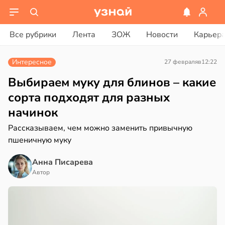
ости
вости
Все рубрики
Лента
ЗОЖ
Новости
Карьер
енты
дведи
твительно
дрствуют
Интересное
27 февраля
в
12:22
оло
рают
Выбираем муку для блинов – какие
лекательных
оцентов
сорта подходят для разных
отерапевтов
емени
начинок
в
16:23
а
емя
Рассказываем, чем можно заменить привычную
ячки
пшеничную муку
ая
в
19:49
Анна Писарева
ста
ает
Автор
щение
ериканец
ной
рвался
соты
в
17:40