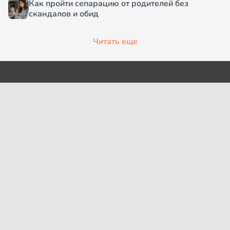
Как пройти сепарацию от родителей без
скандалов и обид
Читать еще
О проекте
Согласие на обработку
персональных данных
Рубрики
Пользовательское
Редакция
соглашение
Контакты
Правила сообщества
Cookies
Правила цитирования
Политика обработки
Интересное
персональных данных
Карта сайта