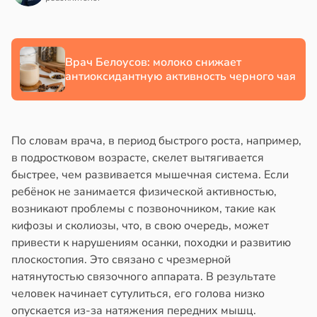
в
17:21
ста
Врач Белоусов: молоко снижает
е
антиоксидантную активность черного чая
и
По словам врача, в период быстрого роста, например,
в подростковом возрасте, скелет вытягивается
быстрее, чем развивается мышечная система. Если
ребёнок не занимается физической активностью,
возникают проблемы с позвоночником, такие как
кифозы и сколиозы, что, в свою очередь, может
привести к нарушениям осанки, походки и развитию
плоскостопия. Это связано с чрезмерной
натянутостью связочного аппарата. В результате
человек начинает сутулиться, его голова низко
опускается из-за натяжения передних мышц.