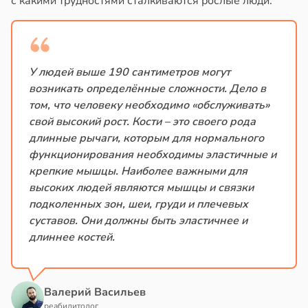
с какими трудностями сталкиваются рослые люди.
в
20:58
ста
в
20:34
я
колог
ть
миссаров:
шек
ибы
У людей выше 190 сантиметров могут
фе
жно
возникать определённые сложности. Дело в
бирать
том, что человеку необходимо «обслуживать»
нь
свой высокий рост. Кости – это своего рода
язали
рзину
длинные рычаги, которым для нормального
функционирования необходимы эластичные и
ижением
в
19:27
ста
крепкие мышцы. Наиболее важными для
ска
высоких людей являются мышцы и связки
знь
ка
подколенных зон, шеи, груди и плечевых
чени
суставов. Они должны быть эластичнее и
ря
в
19:31
длиннее костей.
я
рантирует
е
лее
и
епкое
Валерий Васильев
оровье
реабилитолог