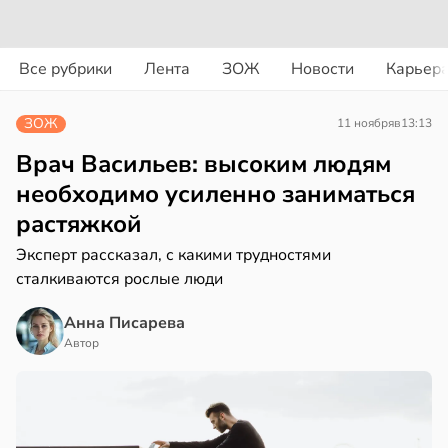
вости
вости
Все рубрики
Лента
ЗОЖ
Новости
Карьер
ериканец
циенты
рвался
йствительно
ЗОЖ
11 ноября
в
13:13
ще
соты
бирают
Врач Васильев: высоким людям
ивлекательных
необходимо усиленно заниматься
ажей
ихотерапевтов
растяжкой
в
16:23
ста
жил
Эксперт рассказал, с какими трудностями
сталкиваются рослые люди
трая
в
13:55
ста
ща
Анна Писарева
ижает
Автор
рике
ущение
спространяется
льной
тойчивый
ли
в
17:40