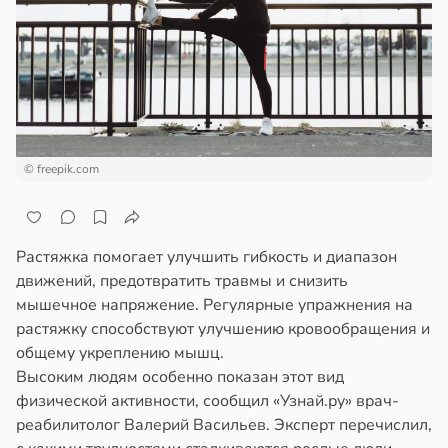
ста
ем
сектицидам
блюдение
лярийный
жима
мар
я
легчает
в
21:42
ста
ль
ди
© freepik.com
жилых
йонах
в
20:38
я
отной
Растяжка помогает улучшить гибкость и диапазон
городная
стройкой
движений, предотвратить травмы и снизить
знь
мышечное напряжение. Регулярные упражнения на
щищает
ревьями
растяжку способствуют улучшению кровообращения и
тей
же
общему укреплению мышц.
алкиваются
Высоким людям особенно показан этот вид
тмы
физической активности, сообщил «Узнай.ру» врач-
ссонницей
реабилитолог Валерий Васильев. Эксперт перечислил,
лергии