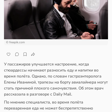
пользовании
отной
джетов
стройкой
рушается
руктура
ревьями
а
же
алкиваются
в
20:45
ста
© freepik.com
ссонницей
ди
в
20:58
ста
мптомами
прессии
колог
У пассажиров улучшается настроение, когда
ще
миссаров:
стюардессы начинают разносить еду и напитки во
общают
ибы
время полёта. Однако, по словам гастроэнтеролога
жно
Елены Иваниной, трапезы на борту авиалайнера могут
удовлетворительном
бирать
стать причиной плохого самочувствия. Об этом врач
стоянии
рассказала в разговоре с Daily Mail.
лости
рзину
По мнению специалиста, во время полёта
а
переваренная еда не может беспрепятственно
в
19:27
ста