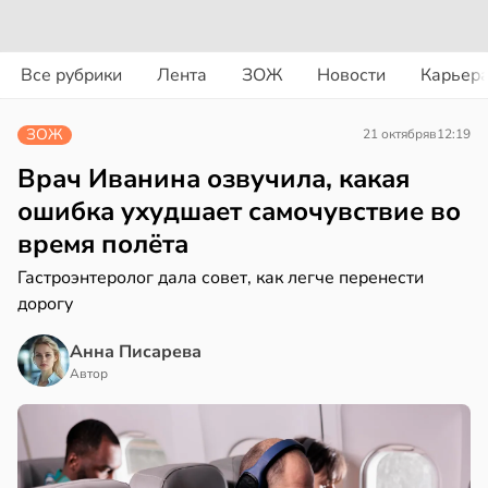
вости
вости
Все рубрики
Лента
ЗОЖ
Новости
Карьер
дведи
дрствуют
рике
ЗОЖ
21 октября
в
12:19
оло
спространяется
тойчивый
Врач Иванина озвучила, какая
оцентов
ошибка ухудшает самочувствие во
емени
ем
время полёта
сектицидам
емя
лярийный
Гастроэнтеролог дала совет, как легче перенести
ячки
мар
дорогу
в
в
19:49
21:42
Анна Писарева
ста
ста
Автор
вролог
ди
ександров:
и
йонах
зднем